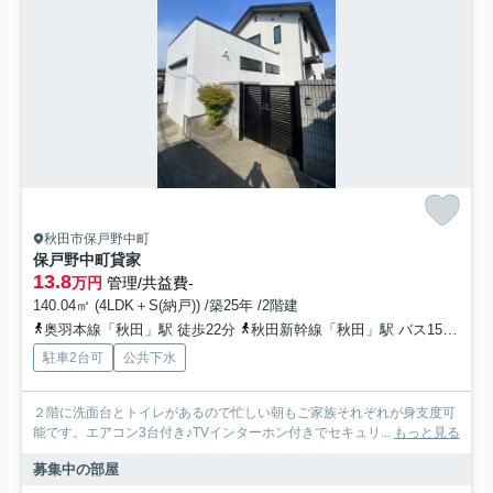
秋田市保戸野中町
保戸野中町貸家
13.8
万円
管理/共益費-
140.04㎡ (4LDK＋S(納戸)) /築25年 /2階建
奥羽本線「秋田」駅 徒歩22分
秋田新幹線「秋田」駅 バス15分 添川線「すわ町」 停歩3分
駐車2台可
公共下水
２階に洗面台とトイレがあるので忙しい朝もご家族それぞれが身支度可
能です。エアコン3台付き♪TVインターホン付きでセキュリ...
もっと見る
募集中の部屋