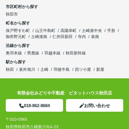
市区町村から探す
秋田市
町名から探す
保戸野すわ町
山王中島町
高陽幸町
土崎港中央
手形
御所野元町
土崎港南
仁井田新田
寺内
泉南
沿線から探す
奥羽本線
男鹿線
羽越本線
秋田新幹線
駅から探す
秋田
泉外旭川
土崎
羽後牛島
四ツ小屋
新屋
有限会社みどりや不動産 ピタットハウス秋田店
018-862-8684
お問い合わせ
〒010-0965
秋田県秋田市八橋新川向4-23