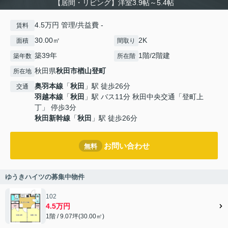
【居間・リビング】洋室3.9帖～5.4帖
4.5万円 管理/共益費 -
賃料
30.00㎡
2K
面積
間取り
築39年
1階/2階建
築年数
所在階
秋田県
秋田市
楢山登町
所在地
奥羽本線
「
秋田
」駅 徒歩26分
交通
羽越本線
「
秋田
」駅 バス11分 秋田中央交通「登町上
丁」 停歩3分
秋田新幹線
「
秋田
」駅 徒歩26分
お問い合わせ
無料
ゆうきハイツの募集中物件
102
4.5万円
1階 / 9.07坪(30.00㎡)