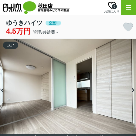
0
お気に入り
ゆうきハイツ
空室1
4.5万円
管理/共益費 -
1
/
17