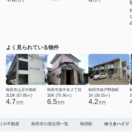
万円
万円
1
よく見られている物件
秋田市山王中島町
秋田市泉中央２丁目
秋田市保戸野桜町
3LDK (57.85㎡)
3DK (75.36㎡)
1K (29.25㎡)
3
4.7
6.5
4.2
万円
万円
万円
りや不動産
秋田市の居住用一覧
秋田駅
ゆうきハイツ