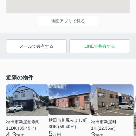
地図アプリで見る
メールで共有する
LINEで共有する
近隣の物件
秋田市川尻みよし町
秋田市新屋船場町
秋田市新屋町
3DK (59.40㎡)
1LDK (35.49㎡)
1K (22.35㎡)
5
4.3
3
万円