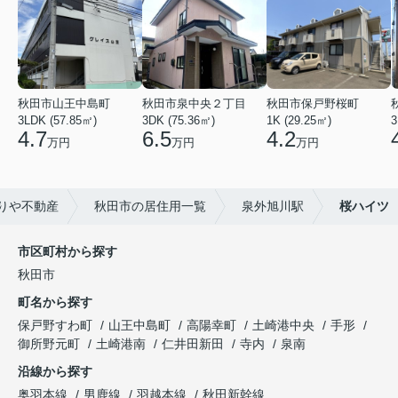
秋田市山王中島町
秋田市泉中央２丁目
秋田市保戸野桜町
3LDK (57.85㎡)
3DK (75.36㎡)
1K (29.25㎡)
3
4.7
6.5
4.2
万円
万円
万円
りや不動産
秋田市の居住用一覧
泉外旭川駅
桜ハイツ
市区町村から探す
秋田市
町名から探す
保戸野すわ町
山王中島町
高陽幸町
土崎港中央
手形
御所野元町
土崎港南
仁井田新田
寺内
泉南
沿線から探す
奥羽本線
男鹿線
羽越本線
秋田新幹線