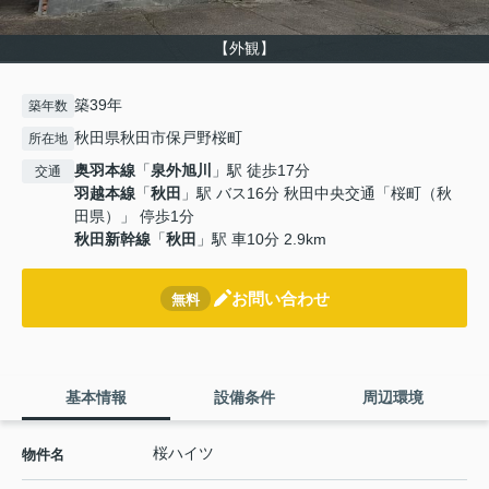
【外観】
築39年
築年数
秋田県秋田市保戸野桜町
所在地
奥羽本線
「
泉外旭川
」駅 徒歩17分
交通
羽越本線
「
秋田
」駅 バス16分 秋田中央交通「桜町（秋
田県）」 停歩1分
秋田新幹線
「
秋田
」駅 車10分 2.9km
お問い合わせ
無料
基本情報
設備条件
周辺環境
桜ハイツ
物件名