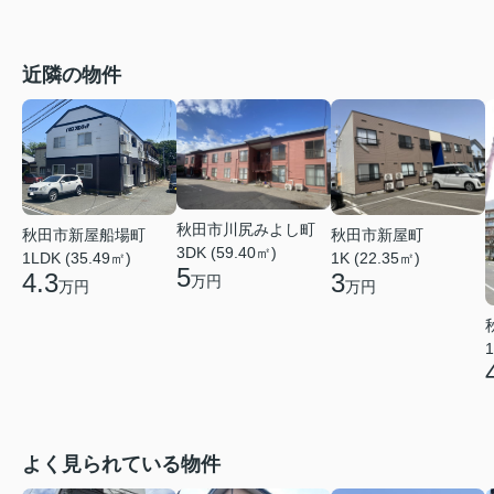
近隣の物件
秋田市川尻みよし町
秋田市新屋船場町
秋田市新屋町
3DK (59.40㎡)
1LDK (35.49㎡)
1K (22.35㎡)
5
4.3
3
万円
万円
万円
1
よく見られている物件