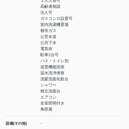
２人入居可
高齢者相談
法人可
ガスコンロ設置可
室内洗濯機置場
都市ガス
公営水道
公共下水
電気有
駐車2台可
バス・トイレ別
追焚機能浴室
温水洗浄便座
洗髪洗面化粧台
シャワー
独立洗面台
エアコン
全室照明付き
角部屋
-
設備(その他)