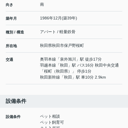
南
向き
1986年12月(築39年)
築年月
アパート / 軽量鉄骨
種別 / 構造
秋田県
秋田市
保戸野桜町
所在地
奥羽本線
「
泉外旭川
」駅 徒歩17分
交通
羽越本線
「
秋田
」駅 バス16分 秋田中央交通
「桜町（秋田県）」 停歩1分
秋田新幹線
「
秋田
」駅 車10分 2.9km
設備条件
ペット相談
設備条件
ペット飼育可