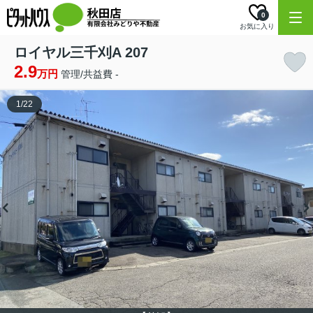
0
お気に入り
ロイヤル三千刈A 207
2.9
万円
管理/共益費 -
1
/
22