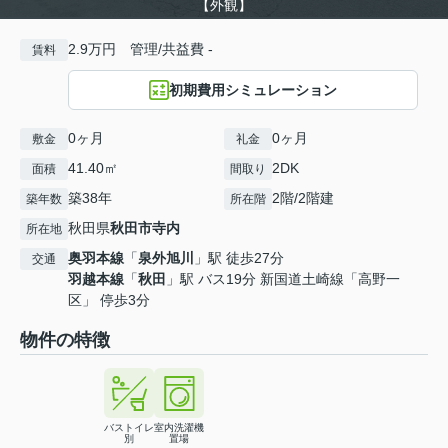
【外観】
2.9万円 管理/共益費 -
賃料
初期費用シミュレーション
0ヶ月
0ヶ月
敷金
礼金
41.40㎡
2DK
面積
間取り
築38年
2階/2階建
築年数
所在階
秋田県
秋田市
寺内
所在地
奥羽本線
「
泉外旭川
」駅 徒歩27分
交通
羽越本線
「
秋田
」駅 バス19分 新国道土崎線「高野一
区」 停歩3分
物件の特徴
バストイレ
室内洗濯機
別
置場