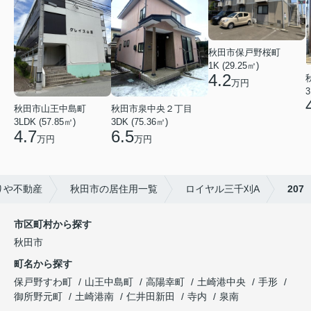
秋田市保戸野桜町
1K (29.25㎡)
4.2
万円
3
秋田市山王中島町
秋田市泉中央２丁目
3LDK (57.85㎡)
3DK (75.36㎡)
4.7
6.5
万円
万円
りや不動産
秋田市の居住用一覧
ロイヤル三千刈A
207
市区町村から探す
秋田市
町名から探す
保戸野すわ町
山王中島町
高陽幸町
土崎港中央
手形
御所野元町
土崎港南
仁井田新田
寺内
泉南