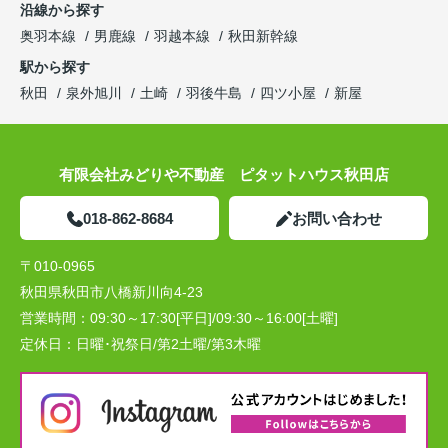
沿線から探す
奥羽本線
男鹿線
羽越本線
秋田新幹線
駅から探す
秋田
泉外旭川
土崎
羽後牛島
四ツ小屋
新屋
有限会社みどりや不動産 ピタットハウス秋田店
018-862-8684
お問い合わせ
〒010-0965
秋田県秋田市八橋新川向4-23
営業時間：
09:30～17:30[平日]/09:30～16:00[土曜]
定休日：
日曜･祝祭日/第2土曜/第3木曜