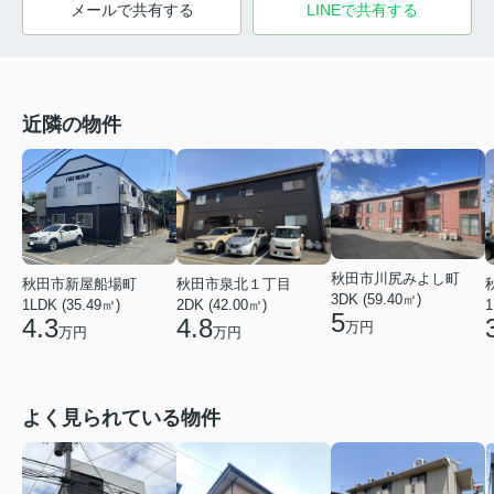
メールで共有する
LINEで共有する
近隣の物件
秋田市川尻みよし町
秋田市新屋船場町
秋田市泉北１丁目
3DK (59.40㎡)
1LDK (35.49㎡)
2DK (42.00㎡)
1
5
4.3
4.8
万円
万円
万円
よく見られている物件