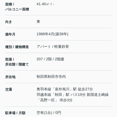
41.40㎡ / -
面積 /
バルコニー面積
東
向き
1988年4月(築38年)
築年月
アパート / 軽量鉄骨
種別 / 建物構造
207 / 2階 / 2階建
部屋 /
所在階 / 階建て
秋田県
秋田市
寺内
所在地
奥羽本線
「
泉外旭川
」駅 徒歩27分
交通
羽越本線
「
秋田
」駅 バス19分 新国道土崎線
「高野一区」 停歩3分
空有(1台) / 0円
駐車場 / 月額