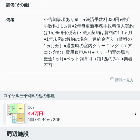
-
設備(その他)
※告知事項あり※ ●決済手数料330円●仲介
備考
手数料1.1ヵ月●2年毎更新事務手数料個人契約
は15,950円(税込)・法人契約は賃料の1.1ヵ月
●1年未満の解約の場合、違約金有り（賃料の
1ヵ月分）●退去時の室内クリーニング（エア
コン含む）費用負担あり●ペット飼育の場合、
敷金1ヵ月●ペット飼育可（猫1匹のみ）●楽器
不可
情報の見方
ロイヤル三千刈Aの他の部屋
107
4.4万円
1階 / 41.40㎡ / 2DK
周辺施設