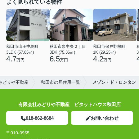
よく見られている物件
秋田市山王中島町
秋田市泉中央２丁目
秋田市保戸野桜町
3LDK (57.85㎡)
3DK (75.36㎡)
1K (29.25㎡)
3
4.7
6.5
4.2
万円
万円
万円
みどりや不動産
秋田市の居住用一覧
メゾン・ド・ロンタン
有限会社みどりや不動産 ピタットハウス秋田店
018-862-8684
お問い合わせ
〒010-0965