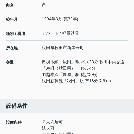
西
向き
1994年3月(築32年)
築年月
アパート / 軽量鉄骨
種別 / 構造
秋田県
秋田市
新屋寿町
所在地
奥羽本線
「
秋田
」駅 バス33分 秋田中央交通
交通
「寿町（秋田県）」 停歩4分
羽越本線
「
新屋
」駅 徒歩39分
秋田新幹線
「
秋田
」駅 車18分 7.9km
設備条件
２人入居可
設備条件
法人可