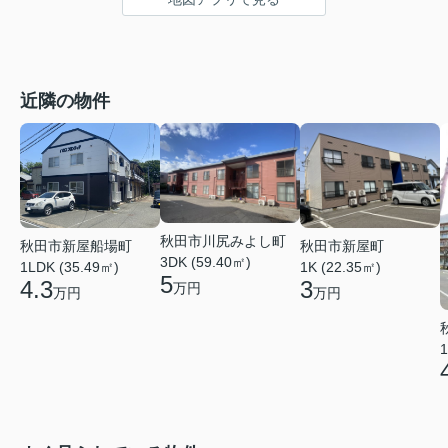
近隣の物件
秋田市川尻みよし町
秋田市新屋船場町
秋田市新屋町
3DK (59.40㎡)
1LDK (35.49㎡)
1K (22.35㎡)
5
4.3
3
万円
万円
万円
1