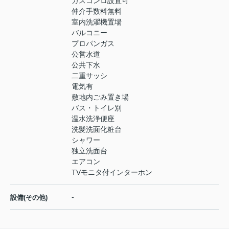
ガスコンロ設置可
仲介手数料無料
室内洗濯機置場
バルコニー
プロパンガス
公営水道
公共下水
二重サッシ
電気有
敷地内ごみ置き場
バス・トイレ別
温水洗浄便座
洗髪洗面化粧台
シャワー
独立洗面台
エアコン
TVモニタ付インターホン
-
設備(その他)