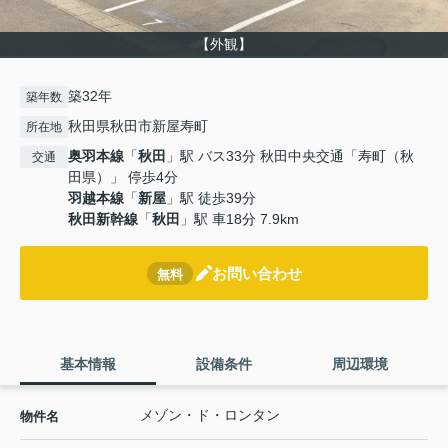
【外観】
築32年
築年数
秋田県秋田市新屋寿町
所在地
奥羽本線
「
秋田
」駅 バス33分 秋田中央交通「寿町（秋
交通
田県）」 停歩4分
羽越本線
「
新屋
」駅 徒歩39分
秋田新幹線
「
秋田
」駅 車18分 7.9km
お問い合わせ
無料
基本情報
設備条件
周辺環境
メゾン・ド・ロンタン
物件名