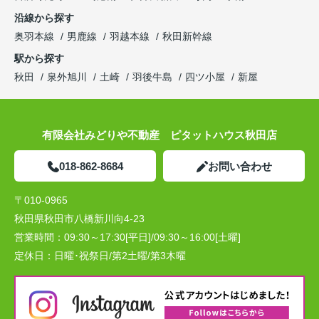
沿線から探す
奥羽本線
男鹿線
羽越本線
秋田新幹線
駅から探す
秋田
泉外旭川
土崎
羽後牛島
四ツ小屋
新屋
有限会社みどりや不動産 ピタットハウス秋田店
018-862-8684
お問い合わせ
〒010-0965
秋田県秋田市八橋新川向4-23
営業時間：
09:30～17:30[平日]/09:30～16:00[土曜]
定休日：
日曜･祝祭日/第2土曜/第3木曜