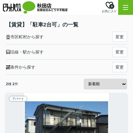
0
お気に入り
【賃貸】「駐車2台可」の一覧
市区町村から探す
変更
沿線・駅から探す
変更
条件から探す
変更
2
棟
2
件
アパート