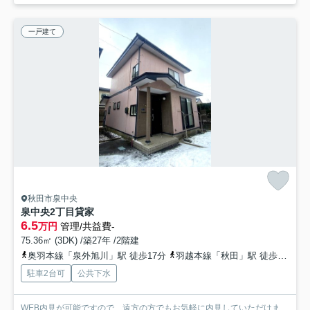
一戸建て
秋田市泉中央
泉中央2丁目貸家
6.5
万円
管理/共益費-
75.36㎡ (3DK) /築27年 /2階建
奥羽本線「泉外旭川」駅 徒歩17分
羽越本線「秋田」駅 徒歩46分
駐車2台可
公共下水
WEB内見が可能ですので、遠方の方でもお気軽に内見していただけま