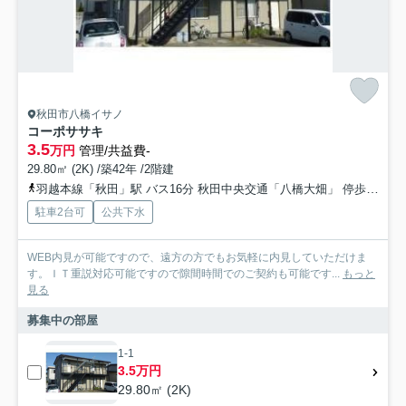
秋田市八橋イサノ
コーポササキ
3.5
万円
管理/共益費-
29.80㎡ (2K) /築42年 /2階建
羽越本線「秋田」駅 バス16分 秋田中央交通「八橋大畑」 停歩9分
駐車2台可
公共下水
WEB内見が可能ですので、遠方の方でもお気軽に内見していただけま
す。ＩＴ重説対応可能ですので隙間時間でのご契約も可能です...
もっと
見る
募集中の部屋
1-1
3.5万円
29.80㎡ (2K)