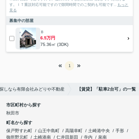
す。ＩＴ重説対応可能ですので隙間時間でのご契約も可能です...
もっと
見る
募集中の部屋
Ｂ
6.5万円
75.36㎡ (3DK)
1
探しなら有限会社みどりや不動産
【賃貸】「駐車2台可」の一覧
市区町村から探す
秋田市
町名から探す
保戸野すわ町
山王中島町
高陽幸町
土崎港中央
手形
御所野元町
土崎港南
仁井田新田
寺内
泉南