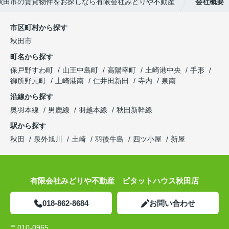
秋田市の賃貸物件をお探しなら有限会社みどりや不動産
会社概要
市区町村から探す
秋田市
町名から探す
保戸野すわ町
山王中島町
高陽幸町
土崎港中央
手形
御所野元町
土崎港南
仁井田新田
寺内
泉南
沿線から探す
奥羽本線
男鹿線
羽越本線
秋田新幹線
駅から探す
秋田
泉外旭川
土崎
羽後牛島
四ツ小屋
新屋
有限会社みどりや不動産 ピタットハウス秋田店
018-862-8684
お問い合わせ
〒010-0965