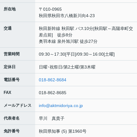
所在地
〒010-0965
秋田県秋田市八橋新川向4-23
交通
秋田新幹線 秋田駅 バス10分[秋田駅～高陽幸町交
差点前] 徒歩8分
奥羽本線 泉外旭川駅 徒歩27分
営業時間
09:30～17:30[平日]/09:30～16:00[土曜]
定休日
日曜･祝祭日/第2土曜/第3木曜
電話番号
018-862-8684
FAX
018-862-8685
メールアドレス
info@aktmidoriya.co.jp
代表者名
早川 真貴子
免許番号
秋田県知事 (5) 第1960号