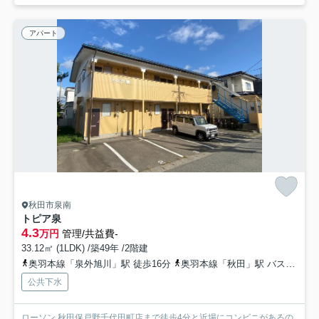
アパート
秋田市泉南
トピア泉
4.3
万円
管理/共益費-
33.12㎡ (1LDK) /築49年 /2階建
奥羽本線「泉外旭川」駅 徒歩16分
奥羽本線「秋田」駅 バス15分 秋田中央交通「泉南三丁目」 停歩5分
公共下水
ローソン 秋田保戸野千代田町店まで徒歩4分と近場にコンビニがあるの