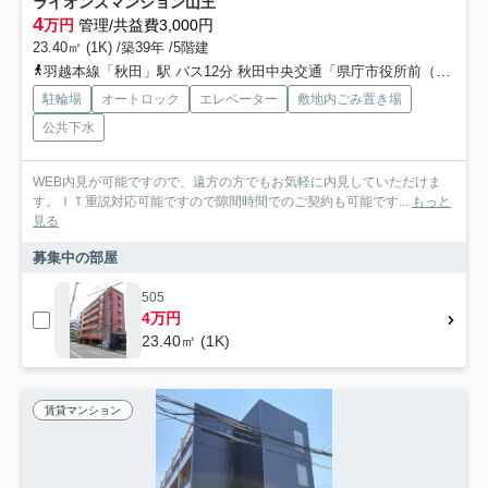
ライオンズマンション山王
4
万円
管理/共益費3,000円
23.40㎡ (1K) /築39年 /5階建
羽越本線「秋田」駅 バス12分 秋田中央交通「県庁市役所前（秋田県）」 停歩3分
駐輪場
オートロック
エレベーター
敷地内ごみ置き場
公共下水
WEB内見が可能ですので、遠方の方でもお気軽に内見していただけま
す。ＩＴ重説対応可能ですので隙間時間でのご契約も可能です...
もっと
見る
募集中の部屋
505
4万円
23.40㎡ (1K)
賃貸マンション