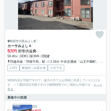
秋田市川尻みよし町
カーサみよしＡ
5
万円
管理/共益費-
59.40㎡ (3DK) /築39年 /2階建
羽越本線「羽後牛島」駅 バス18分 中央交通線「山王中園町」 停歩3分
CATV
敷地内ごみ置き場
公共下水
WEB内見が可能ですので、遠方の方でもお気軽に内見していただけま
す。ＩＴ重説対応可能ですので隙間時間でのご契約も可能です...
もっと
見る
募集中の部屋
101