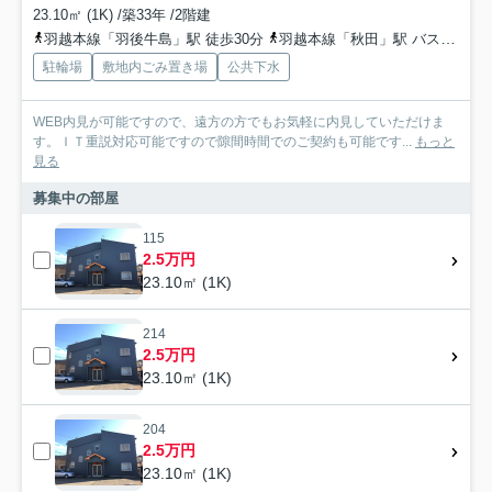
23.10㎡ (1K) /築33年 /2階建
羽越本線「羽後牛島」駅 徒歩30分
羽越本線「秋田」駅 バス19分 秋田中央交通「上新田（秋田県）」 停歩3分
駐輪場
敷地内ごみ置き場
公共下水
WEB内見が可能ですので、遠方の方でもお気軽に内見していただけま
す。ＩＴ重説対応可能ですので隙間時間でのご契約も可能です...
もっと
見る
募集中の部屋
115
2.5万円
23.10㎡ (1K)
214
2.5万円
23.10㎡ (1K)
204
2.5万円
23.10㎡ (1K)