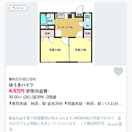
アパート
秋田市楢山登町
ゆうきハイツ
4.5
万円
管理/共益費-
30.00㎡ (2K) /築39年 /2階建
奥羽本線「秋田」駅 徒歩26分
羽越本線「秋田」駅 バス11分 秋田中央交通「登町上丁」 停歩3分
敷金礼金不要で初期費用が抑えられます♪WEB内見が可能ですので、遠
方の方でもお気軽に内見していただけます。ＩＴ重説対応可...
もっと見
る