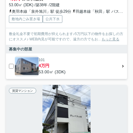
53.00㎡ (3DK) /築38年 /2階建
奥羽本線「泉外旭川」駅 徒歩29分
羽越本線「秋田」駅 バス19分 秋田中央交通「高野一区」 停歩5分
敷地内ごみ置き場
公共下水
敷金礼金不要で初期費用が抑えられます♪5万円以下の物件をお探しの方
にオススメ♪ WEB内見が可能ですので、遠方の方でもお...
もっと見る
募集中の部屋
101
4万円
53.00㎡ (3DK)
賃貸マンション