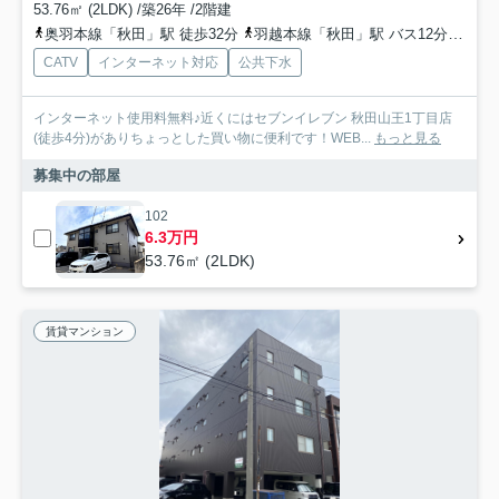
53.76㎡ (2LDK) /築26年 /2階建
奥羽本線「秋田」駅 徒歩32分
羽越本線「秋田」駅 バス12分 秋田中央交通「高陽幸町」 停歩2分
CATV
インターネット対応
公共下水
インターネット使用料無料♪近くにはセブンイレブン 秋田山王1丁目店
(徒歩4分)がありちょっとした買い物に便利です！WEB...
もっと見る
募集中の部屋
102
6.3万円
53.76㎡ (2LDK)
賃貸マンション