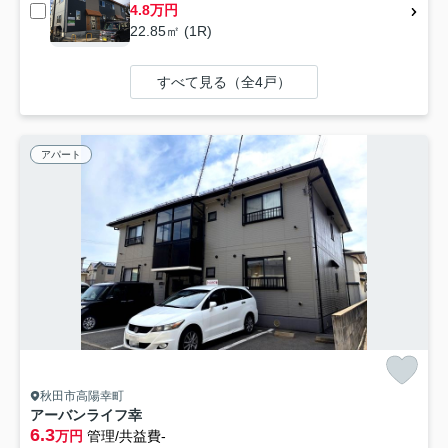
4.8万円
22.85㎡ (1R)
すべて見る（全4戸）
アパート
秋田市高陽幸町
アーバンライフ幸
6.3
万円
管理/共益費-