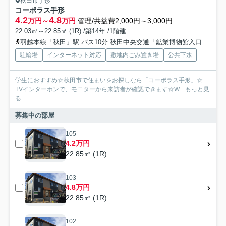
秋田市手形
コーポラス手形
4.2
4.8
万円～
万円
管理/共益費2,000円～3,000円
22.03㎡～22.85㎡ (1R) /築14年 /1階建
羽越本線「秋田」駅 バス10分 秋田中央交通「鉱業博物館入口」 停歩3分
駐輪場
インターネット対応
敷地内ごみ置き場
公共下水
学生におすすめ☆秋田市で住まいをお探しなら「コーポラス手形」☆
TVインターホンで、モニターから来訪者が確認できます☆W...
もっと見
る
募集中の部屋
105
4.2万円
22.85㎡ (1R)
103
4.8万円
22.85㎡ (1R)
102