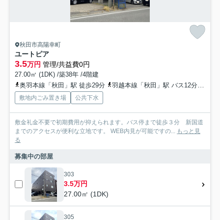
秋田市高陽幸町
ユートピア
3.5
万円
管理/共益費0円
27.00㎡ (1DK) /築38年 /4階建
奥羽本線「秋田」駅 徒歩29分
羽越本線「秋田」駅 バス12分 秋田中央交通「山王二丁目（秋田県）」 停歩3分
敷地内ごみ置き場
公共下水
敷金礼金不要で初期費用が抑えられます。バス停まで徒歩３分 新国道
までのアクセスが便利な立地です。 WEB内見が可能ですの...
もっと見
る
募集中の部屋
303
3.5万円
27.00㎡ (1DK)
305