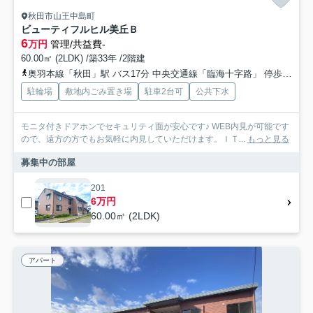
秋田市山王中島町
ビューティフルヒル美丘Ｂ
6
万円
管理/共益費-
60.00㎡ (2LDK) /築33年 /2階建
奥羽本線「秋田」駅 バス17分 中央交通線「臨海十字路」 停歩5分
駐輪場
敷地内ごみ置き場
駐車2台可
公共下水
モニタ付きドアホンでセキュリティ面が安心です♪ WEB内見が可能です
ので、遠方の方でもお気軽に内見していただけます。ＩＴ...
もっと見る
募集中の部屋
201
6万円
60.00㎡ (2LDK)
アパート