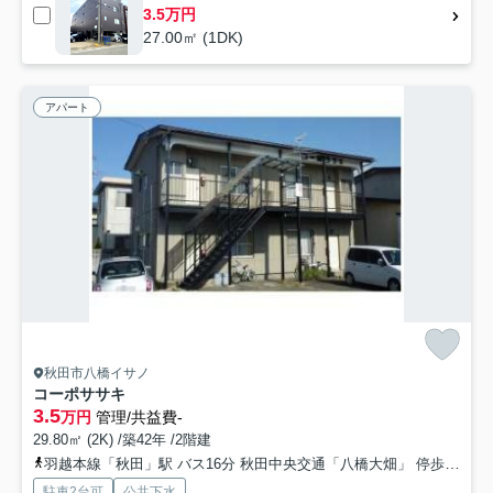
3.5万円
27.00㎡ (1DK)
アパート
秋田市八橋イサノ
コーポササキ
3.5
万円
管理/共益費-
29.80㎡ (2K) /築42年 /2階建
羽越本線「秋田」駅 バス16分 秋田中央交通「八橋大畑」 停歩9分
駐車2台可
公共下水