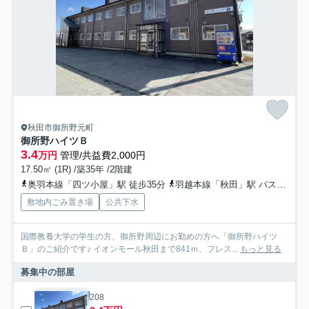
秋田市御所野元町
御所野ハイツＢ
3.4
万円
管理/共益費2,000円
17.50㎡ (1R) /築35年 /2階建
奥羽本線「四ツ小屋」駅 徒歩35分
羽越本線「秋田」駅 バス31分 広面御所野線「御所野小学校入口」 停歩10分
敷地内ごみ置き場
公共下水
国際教養大学の学生の方、御所野周辺にお勤めの方へ「御所野ハイツ
Ｂ」のご紹介です♪ イオンモール秋田まで841ｍ、フレス...
もっと見る
募集中の部屋
208