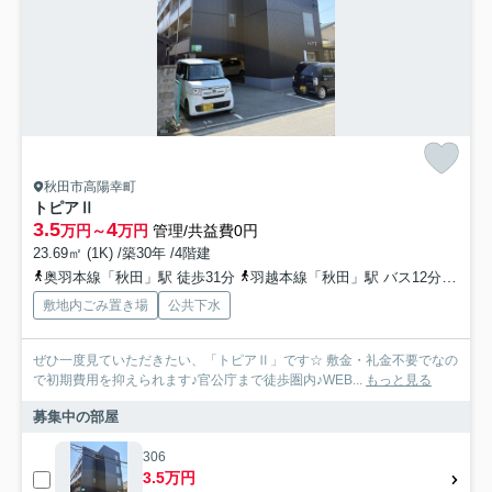
秋田市高陽幸町
トピアⅡ
3.5
4
万円～
万円
管理/共益費0円
23.69㎡ (1K) /築30年 /4階建
奥羽本線「秋田」駅 徒歩31分
羽越本線「秋田」駅 バス12分 秋田中央交通「高陽幸町」 停歩2分
敷地内ごみ置き場
公共下水
ぜひ一度見ていただきたい、「トピアⅡ」です☆ 敷金・礼金不要でなの
で初期費用を抑えられます♪官公庁まで徒歩圏内♪WEB...
もっと見る
募集中の部屋
306
3.5万円