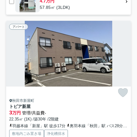
4.7万円
57.85㎡ (3LDK)
アパート
秋田市新屋町
トピア新屋
3
万円
管理/共益費-
22.35㎡ (1K) /築30年 /2階建
羽越本線「新屋」駅 徒歩17分
奥羽本線「秋田」駅 バス28分 秋田中央交通「新屋駅前」 停歩18分
敷地内ごみ置き場
浄化槽排水