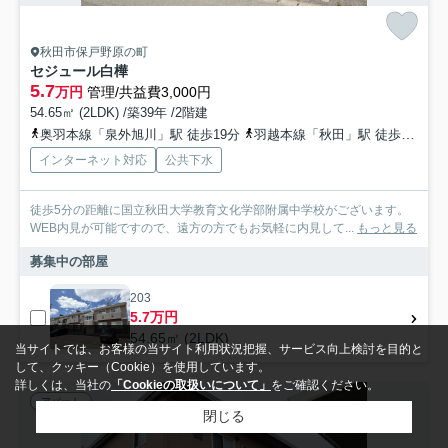
秋田市保戸野原の町
セジュール白樺
5.7
万円
管理/共益費3,000円
54.65㎡ (2LDK) /築39年 /2階建
奥羽本線「泉外旭川」駅 徒歩19分
羽越本線「秋田」駅 徒歩32分
インターネット対応
公共下水
徒歩5分の距離に国立秋田大学教育文化学部附属中学校がございます。
WEB内見が可能ですので、遠方の方でもお気軽に内見して...
もっと見る
募集中の部屋
203
5.7万円
54.65㎡ (2LDK)
当サイトでは、お客様の当サイト利用状況把握、サービス向上検討を目的と
して、クッキー（Cookie）を使用しています。
詳しくは、当社の
「Cookieの取扱いについて」
をご確認ください。
アパート
閉じる