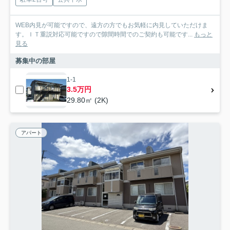
WEB内見が可能ですので、遠方の方でもお気軽に内見していただけま
す。ＩＴ重説対応可能ですので隙間時間でのご契約も可能です...
もっと
見る
募集中の部屋
1-1
3.5万円
29.80㎡ (2K)
アパート