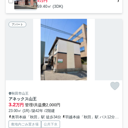
5万円
59.40㎡ (3DK)
アパート
秋田市山王
アネックス山王
3.2
万円
管理/共益費2,000円
23.00㎡ (1R) /築42年 /2階建
奥羽本線「秋田」駅 徒歩34分
羽越本線「秋田」駅 バス12分 秋田中央交通「県庁市役所前（秋田県）」 停歩6分
敷地内ごみ置き場
公共下水