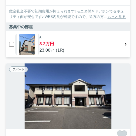
敷金礼金不要で初期費用が抑えられます♪モニタ付きドアホンでセキュ
リティ面が安心です♪ WEB内見が可能ですので、遠方の方...
もっと見る
募集中の部屋
6
3.2万円
23.00㎡ (1R)
アパート