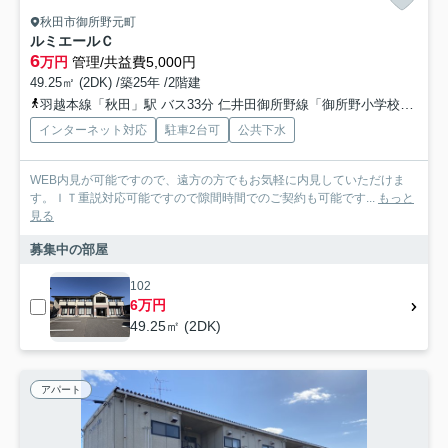
秋田市御所野元町
ルミエールＣ
6
万円
管理/共益費5,000円
49.25㎡ (2DK) /築25年 /2階建
羽越本線「秋田」駅 バス33分 仁井田御所野線「御所野小学校入口」 停歩7分
インターネット対応
駐車2台可
公共下水
WEB内見が可能ですので、遠方の方でもお気軽に内見していただけま
す。ＩＴ重説対応可能ですので隙間時間でのご契約も可能です...
もっと
見る
募集中の部屋
102
6万円
49.25㎡ (2DK)
アパート