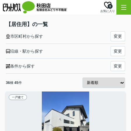
0
お気に入り
【居住用】の一覧
市区町村から探す
変更
沿線・駅から探す
変更
条件から探す
変更
36
棟
45
件
一戸建て