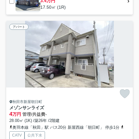
3.4万円
17.50㎡ (1R)
アパート
秋田市新屋朝日町
メゾンサンライズ
4
万円
管理/共益費-
28.00㎡ (1K) /築26年 /2階建
奥羽本線「秋田」駅 バス20分 新屋西線「朝日町」 停歩1分
羽越本線
CATV
公共下水