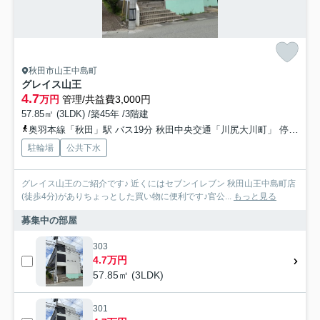
秋田市山王中島町
グレイス山王
4.7
万円
管理/共益費3,000円
57.85㎡ (3LDK) /築45年 /3階建
奥羽本線「秋田」駅 バス19分 秋田中央交通「川尻大川町」 停歩6分
駐輪場
公共下水
グレイス山王のご紹介です♪ 近くにはセブンイレブン 秋田山王中島町店
(徒歩4分)がありちょっとした買い物に便利です♪官公...
もっと見る
募集中の部屋
303
4.7万円
57.85㎡ (3LDK)
301