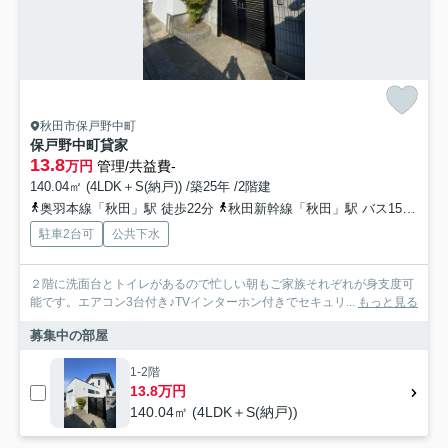
秋田市保戸野中町
保戸野中町貸家
13.8
万円
管理/共益費-
140.04㎡ (4LDK＋S(納戸)) /築25年 /2階建
奥羽本線「秋田」駅 徒歩22分
秋田新幹線「秋田」駅 バス15分 添川線「すわ町」 停歩3分
駐車2台可
公共下水
２階に洗面台とトイレがあるので忙しい朝もご家族それぞれが身支度可
能です。エアコン3台付き♪TVインターホン付きでセキュリ...
もっと見る
募集中の部屋
1-2階
13.8万円
140.04㎡ (4LDK＋S(納戸))