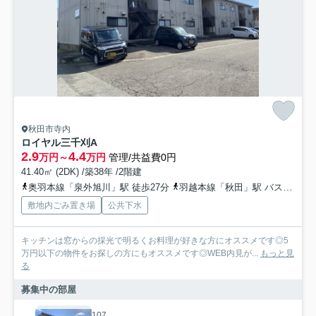
秋田市寺内
ロイヤル三千刈A
2.9
4.4
万円～
万円
管理/共益費0円
41.40㎡ (2DK) /築38年 /2階建
奥羽本線「泉外旭川」駅 徒歩27分
羽越本線「秋田」駅 バス19分 新国道土崎線「高野一区」 停歩3分
敷地内ごみ置き場
公共下水
キッチンは窓からの採光で明るくお料理が好きな方にオススメです◎5
万円以下の物件をお探しの方にもオススメです◎WEB内見が...
もっと見
る
募集中の部屋
107