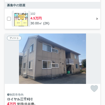
募集中の部屋
102
4.5万円
30.00㎡ (2K)
アパート
秋田市寺内
ロイヤル三千刈Ｃ
4
万円
管理/共益費-