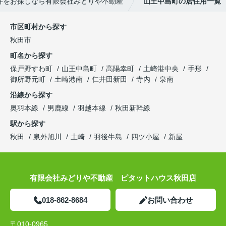
件をお探しなら有限会社みどりや不動産
山王中島町の居住用一覧
市区町村から探す
秋田市
町名から探す
保戸野すわ町
山王中島町
高陽幸町
土崎港中央
手形
御所野元町
土崎港南
仁井田新田
寺内
泉南
沿線から探す
奥羽本線
男鹿線
羽越本線
秋田新幹線
駅から探す
秋田
泉外旭川
土崎
羽後牛島
四ツ小屋
新屋
有限会社みどりや不動産 ピタットハウス秋田店
018-862-8684
お問い合わせ
〒010-0965