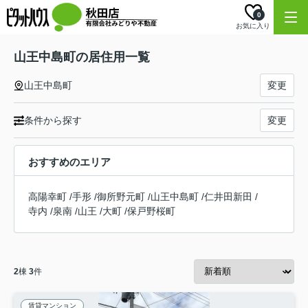
0
お気に入り
山王中島町の居住用一覧
山王中島町
変更
条件から探す
変更
おすすめのエリア
高陽幸町
/
手形
/
御所野元町
/
山王中島町
/
仁井田新田
/
寺内
/
泉南
/
山王
/
大町
/
保戸野桜町
2
棟
3
件
賃貸マンション