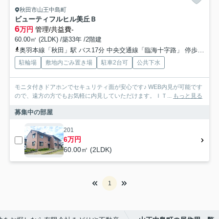
秋田市山王中島町
ビューティフルヒル美丘Ｂ
6
万円
管理/共益費-
60.00㎡ (2LDK) /築33年 /2階建
奥羽本線「秋田」駅 バス17分 中央交通線「臨海十字路」 停歩5分
駐輪場
敷地内ごみ置き場
駐車2台可
公共下水
モニタ付きドアホンでセキュリティ面が安心です♪ WEB内見が可能です
ので、遠方の方でもお気軽に内見していただけます。ＩＴ...
もっと見る
募集中の部屋
201
6万円
60.00㎡ (2LDK)
1