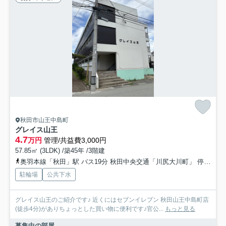
秋田市山王中島町
グレイス山王
4.7
万円
管理/共益費3,000円
57.85㎡ (3LDK) /築45年 /3階建
奥羽本線「秋田」駅 バス19分 秋田中央交通「川尻大川町」 停歩6分
駐輪場
公共下水
グレイス山王のご紹介です♪ 近くにはセブンイレブン 秋田山王中島町店
(徒歩4分)がありちょっとした買い物に便利です♪官公...
もっと見る
募集中の部屋