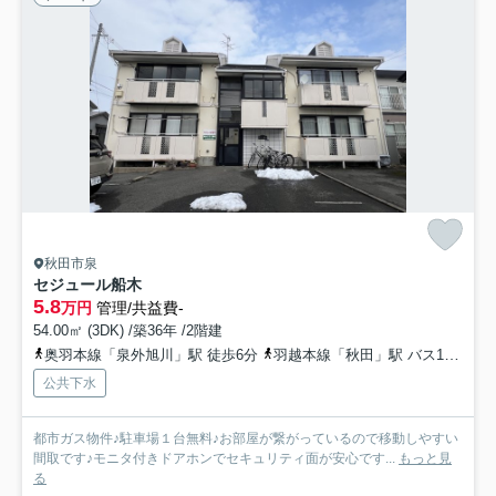
秋田市泉
セジュール船木
5.8
万円
管理/共益費-
54.00㎡ (3DK) /築36年 /2階建
奥羽本線「泉外旭川」駅 徒歩6分
羽越本線「秋田」駅 バス16分 秋田中央交通「泉北三丁目」 停歩4分
公共下水
都市ガス物件♪駐車場１台無料♪お部屋が繋がっているので移動しやすい
間取です♪モニタ付きドアホンでセキュリティ面が安心です...
もっと見
る