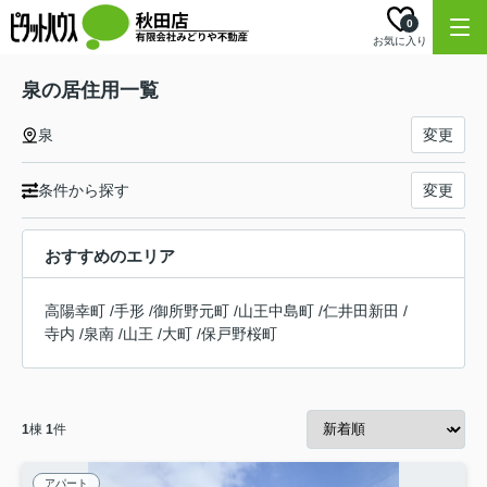
0
お気に入り
泉の居住用一覧
泉
変更
条件から探す
変更
おすすめのエリア
高陽幸町
/
手形
/
御所野元町
/
山王中島町
/
仁井田新田
/
寺内
/
泉南
/
山王
/
大町
/
保戸野桜町
1
棟
1
件
アパート