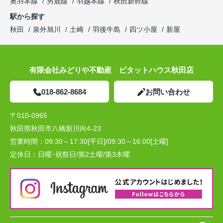
奥羽本線
男鹿線
羽越本線
秋田新幹線
駅から探す
秋田
泉外旭川
土崎
羽後牛島
四ツ小屋
新屋
有限会社みどりや不動産 ピタットハウス秋田店
018-862-8684
お問い合わせ
〒010-0965
秋田県秋田市八橋新川向4-23
営業時間：
09:30～17:30[平日]/09:30～16:00[土曜]
定休日：
日曜･祝祭日/第2土曜/第3木曜