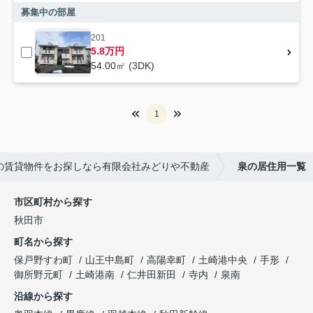
募集中の部屋
201
5.8万円
54.00㎡ (3DK)
1
の賃貸物件をお探しなら有限会社みどりや不動産
泉の居住用一覧
市区町村から探す
秋田市
町名から探す
保戸野すわ町
山王中島町
高陽幸町
土崎港中央
手形
御所野元町
土崎港南
仁井田新田
寺内
泉南
沿線から探す