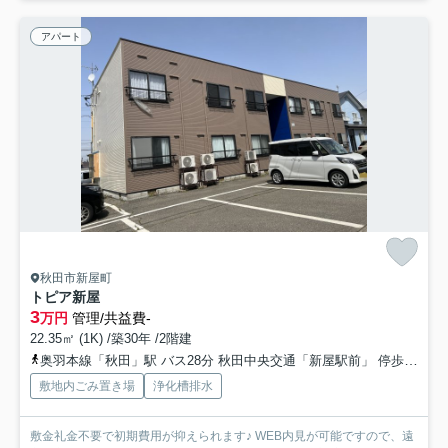
アパート
秋田市新屋町
トピア新屋
3
万円
管理/共益費-
22.35㎡ (1K) /築30年 /2階建
奥羽本線「秋田」駅 バス28分 秋田中央交通「新屋駅前」 停歩18分
敷地内ごみ置き場
浄化槽排水
敷金礼金不要で初期費用が抑えられます♪ WEB内見が可能ですので、遠