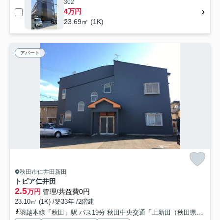
302
4万円
23.69㎡ (1K)
アパート
秋田市仁井田新田
トピア仁井田
2.5
万円
管理/共益費0円
23.10㎡ (1K) /築33年 /2階建
羽越本線「秋田」駅 バス19分 秋田中央交通「上新田（秋田県）」 停歩3分