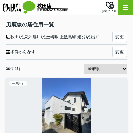
0
お気に入り
男鹿線の居住用一覧
秋田駅,泉外旭川駅,土崎駅,上飯島駅,追分駅,出戸浜駅,上二田駅,二田駅,天王駅,船越駅,脇本駅,羽立駅,男鹿駅
変更
条件から探す
変更
36
棟
45
件
一戸建て