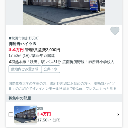
秋田市御所野元町
御所野ハイツＢ
3.4
万円
管理/共益費2,000円
17.50㎡ (1R) /築35年 /2階建
羽越本線「秋田」駅 バス31分 広面御所野線「御所野小学校入口」 停歩10分
敷地内ごみ置き場
公共下水
国際教養大学の学生の方、御所野周辺にお勤めの方へ「御所野ハイツ
Ｂ」のご紹介です♪ イオンモール秋田まで841ｍ、フレス...
もっと見る
募集中の部屋
208
3.4万円
17.50㎡ (1R)