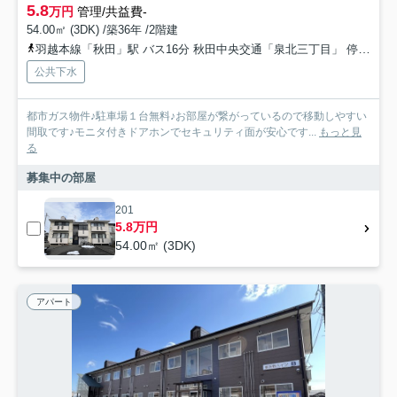
5.8
万円
管理/共益費-
54.00㎡ (3DK) /築36年 /2階建
羽越本線「秋田」駅 バス16分 秋田中央交通「泉北三丁目」 停歩4分
公共下水
都市ガス物件♪駐車場１台無料♪お部屋が繋がっているので移動しやすい
間取です♪モニタ付きドアホンでセキュリティ面が安心です...
もっと見
る
募集中の部屋
201
5.8万円
54.00㎡ (3DK)
アパート