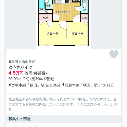
秋田市楢山登町
ゆうきハイツ
4.5
万円
管理/共益費-
30.00㎡ (2K) /築39年 /2階建
奥羽本線「秋田」駅 徒歩26分
羽越本線「秋田」駅 バス11分 秋田中央交通「登町上丁」 停歩3分
敷金礼金不要で初期費用が抑えられます♪WEB内見が可能ですので、遠
方の方でもお気軽に内見していただけます。ＩＴ重説対応可...
もっと見
る
募集中の部屋