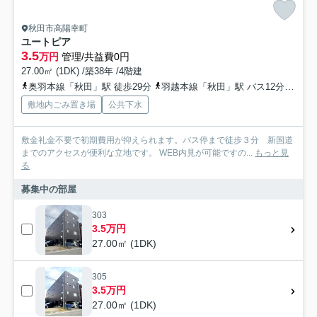
秋田市高陽幸町
ユートピア
3.5
万円
管理/共益費0円
27.00㎡ (1DK) /築38年 /4階建
奥羽本線「秋田」駅 徒歩29分
羽越本線「秋田」駅 バス12分 秋田中央交通「山王二丁目（秋田県）」 停歩3分
敷地内ごみ置き場
公共下水
敷金礼金不要で初期費用が抑えられます。バス停まで徒歩３分 新国道
までのアクセスが便利な立地です。 WEB内見が可能ですの...
もっと見
る
募集中の部屋
303
3.5万円
27.00㎡ (1DK)
305
3.5万円
27.00㎡ (1DK)