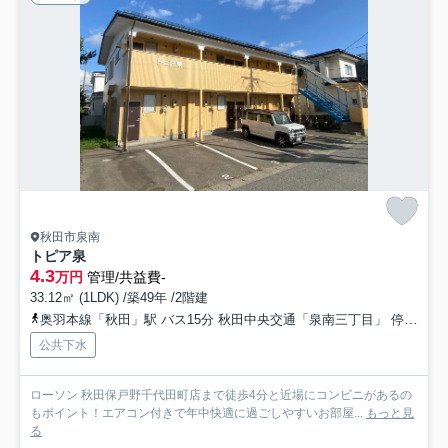
秋田市泉南
トピア泉
4.3
万円
管理/共益費-
33.12㎡ (1LDK) /築49年 /2階建
奥羽本線「秋田」駅 バス15分 秋田中央交通「泉南三丁目」 停歩5分
公共下水
ローソン 秋田保戸野千代田町店まで徒歩4分と近場にコンビニがあるの
もポイント！エアコン付きで年中快適に過ごしやすいお部屋...
もっと見
る