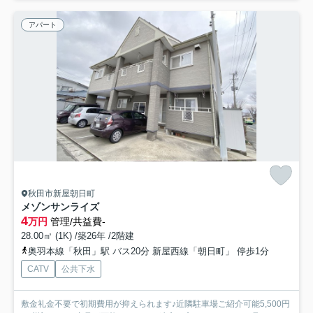
アパート
秋田市新屋朝日町
メゾンサンライズ
4
万円
管理/共益費-
28.00㎡ (1K) /築26年 /2階建
奥羽本線「秋田」駅 バス20分 新屋西線「朝日町」 停歩1分
CATV
公共下水
敷金礼金不要で初期費用が抑えられます♪近隣駐車場ご紹介可能5,500円