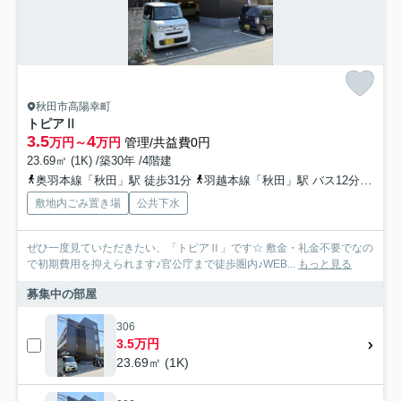
秋田市高陽幸町
トピアⅡ
3.5
4
万円～
万円
管理/共益費0円
23.69㎡ (1K) /築30年 /4階建
奥羽本線「秋田」駅 徒歩31分
羽越本線「秋田」駅 バス12分 秋田中央交通「高陽幸町」 停歩2分
敷地内ごみ置き場
公共下水
ぜひ一度見ていただきたい、「トピアⅡ」です☆ 敷金・礼金不要でなの
で初期費用を抑えられます♪官公庁まで徒歩圏内♪WEB...
もっと見る
募集中の部屋
306
3.5万円
23.69㎡ (1K)