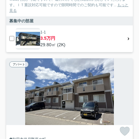
す。ＩＴ重説対応可能ですので隙間時間でのご契約も可能です...
もっと
見る
募集中の部屋
1-1
3.5万円
29.80㎡ (2K)
アパート