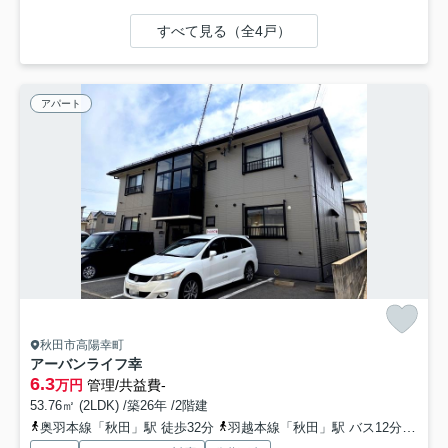
すべて見る（全4戸）
アパート
秋田市高陽幸町
アーバンライフ幸
6.3
万円
管理/共益費-
53.76㎡ (2LDK) /築26年 /2階建
奥羽本線「秋田」駅 徒歩32分
羽越本線「秋田」駅 バス12分 秋田中央交通「高陽幸町」 停歩2分