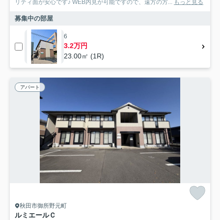
リティ面が安心です♪ WEB内見が可能ですので、遠方の方...
もっと見る
募集中の部屋
6
3.2万円
23.00㎡ (1R)
アパート
秋田市御所野元町
ルミエールＣ