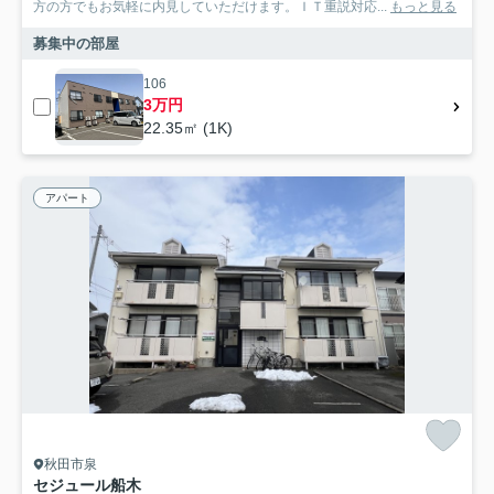
方の方でもお気軽に内見していただけます。ＩＴ重説対応...
もっと見る
募集中の部屋
106
3万円
22.35㎡ (1K)
アパート
秋田市泉
セジュール船木