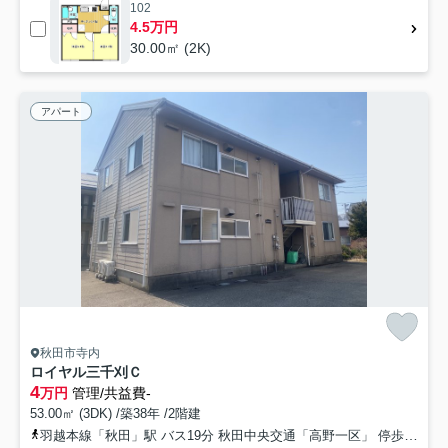
102
4.5万円
30.00㎡ (2K)
アパート
秋田市寺内
ロイヤル三千刈Ｃ
4
万円
管理/共益費-
53.00㎡ (3DK) /築38年 /2階建
羽越本線「秋田」駅 バス19分 秋田中央交通「高野一区」 停歩5分