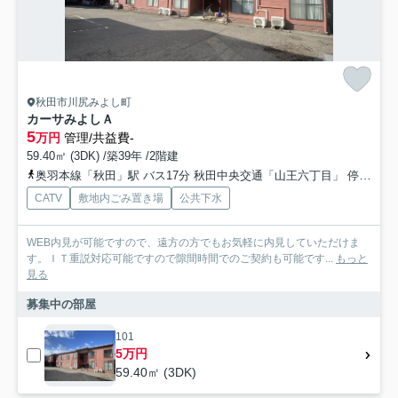
秋田市川尻みよし町
カーサみよしＡ
5
万円
管理/共益費-
59.40㎡ (3DK) /築39年 /2階建
奥羽本線「秋田」駅 バス17分 秋田中央交通「山王六丁目」 停歩4分
CATV
敷地内ごみ置き場
公共下水
WEB内見が可能ですので、遠方の方でもお気軽に内見していただけま
す。ＩＴ重説対応可能ですので隙間時間でのご契約も可能です...
もっと
見る
募集中の部屋
101
5万円
59.40㎡ (3DK)