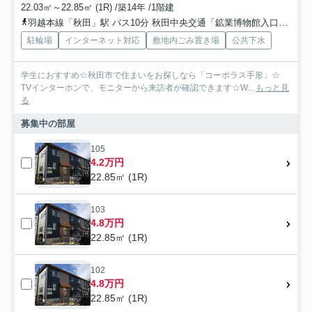
22.03㎡～22.85㎡ (1R) /築14年 /1階建
羽越本線「秋田」駅 バス10分 秋田中央交通「鉱業博物館入口」 停歩3分
駐輪場
インターネット対応
敷地内ごみ置き場
公共下水
学生におすすめ☆秋田市で住まいをお探しなら「コーポラス手形」☆
TVインターホンで、モニターから来訪者が確認できます☆W...
もっと見
る
募集中の部屋
105
4.2万円
22.85㎡ (1R)
103
4.8万円
22.85㎡ (1R)
102
4.8万円
22.85㎡ (1R)