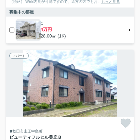
（税込） WEB内見が可能ですので、遠方の方でもお...
もっと見る
募集中の部屋
C
4万円
28.00㎡ (1K)
アパート
秋田市山王中島町
ビューティフルヒル美丘Ｂ