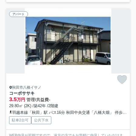
アパート
秋田市八橋イサノ
コーポササキ
3.5
万円
管理/共益費-
29.80㎡ (2K) /築42年 /2階建
羽越本線「秋田」駅 バス16分 秋田中央交通「八橋大畑」 停歩9分
駐車2台可
公共下水
WEB内見が可能ですので、遠方の方でもお気軽に内見していただけま