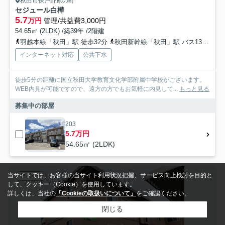
秋田市保戸野原の町
セジュール白樺
5.7
万円
管理/共益費3,000円
54.65㎡ (2LDK) /築39年 /2階建
羽越本線「秋田」駅 徒歩32分
秋田新幹線「秋田」駅 バス13分 秋田中央交通「千代田町（秋田県）」 停歩2分
インターネット対応
公共下水
徒歩5分の距離に国立秋田大学教育文化学部附属中学校がございます。
WEB内見が可能ですので、遠方の方でもお気軽に内見して...
もっと見る
募集中の部屋
203
5.7万円
54.65㎡ (2LDK)
当サイトでは、お客様の当サイト利用状況把握、サービス向上検討を目的と
アパート
して、クッキー（Cookie）を使用しています。
詳しくは、当社の
「Cookieの取扱いについて」
をご確認ください。
閉じる