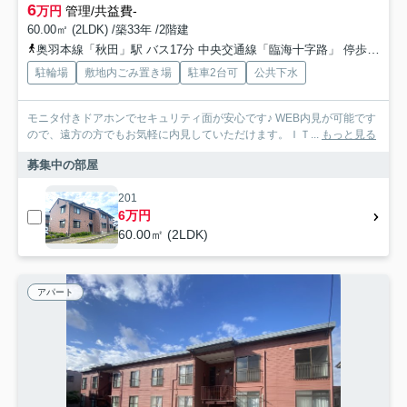
6
万円
管理/共益費-
60.00㎡ (2LDK) /築33年 /2階建
奥羽本線「秋田」駅 バス17分 中央交通線「臨海十字路」 停歩5分
駐輪場
敷地内ごみ置き場
駐車2台可
公共下水
モニタ付きドアホンでセキュリティ面が安心です♪ WEB内見が可能です
ので、遠方の方でもお気軽に内見していただけます。ＩＴ...
もっと見る
募集中の部屋
201
6万円
60.00㎡ (2LDK)
アパート