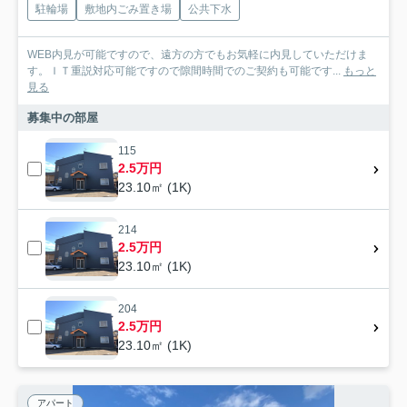
駐輪場
敷地内ごみ置き場
公共下水
WEB内見が可能ですので、遠方の方でもお気軽に内見していただけま
す。ＩＴ重説対応可能ですので隙間時間でのご契約も可能です...
もっと
見る
募集中の部屋
115
2.5万円
23.10㎡ (1K)
214
2.5万円
23.10㎡ (1K)
204
2.5万円
23.10㎡ (1K)
アパート