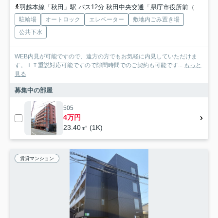
羽越本線「秋田」駅 バス12分 秋田中央交通「県庁市役所前（秋田県）」 停歩3分
駐輪場
オートロック
エレベーター
敷地内ごみ置き場
公共下水
WEB内見が可能ですので、遠方の方でもお気軽に内見していただけま
す。ＩＴ重説対応可能ですので隙間時間でのご契約も可能です...
もっと
見る
募集中の部屋
505
4万円
23.40㎡ (1K)
賃貸マンション