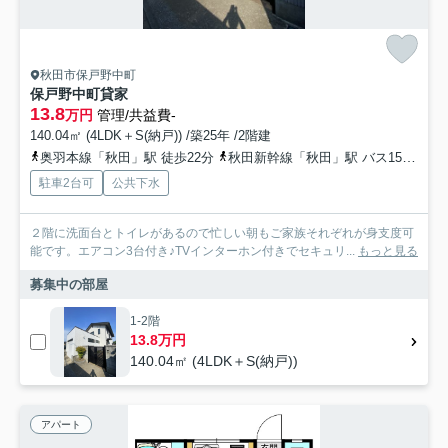
秋田市保戸野中町
保戸野中町貸家
13.8
万円
管理/共益費-
140.04㎡ (4LDK＋S(納戸)) /築25年 /2階建
奥羽本線「秋田」駅 徒歩22分
秋田新幹線「秋田」駅 バス15分 添川線「すわ町」 停歩3分
駐車2台可
公共下水
２階に洗面台とトイレがあるので忙しい朝もご家族それぞれが身支度可
能です。エアコン3台付き♪TVインターホン付きでセキュリ...
もっと見る
募集中の部屋
1-2階
13.8万円
140.04㎡ (4LDK＋S(納戸))
アパート