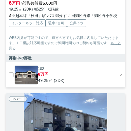
6
万円
管理/共益費5,000円
49.25㎡ (2DK) /築25年 /2階建
羽越本線「秋田」駅 バス33分 仁井田御所野線「御所野小学校入口」 停歩7分
インターネット対応
駐車2台可
公共下水
WEB内見が可能ですので、遠方の方でもお気軽に内見していただけま
す。ＩＴ重説対応可能ですので隙間時間でのご契約も可能です...
もっと
見る
募集中の部屋
102
6万円
49.25㎡ (2DK)
アパート