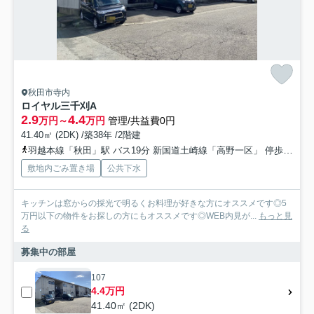
秋田市寺内
ロイヤル三千刈A
2.9
4.4
万円～
万円
管理/共益費0円
41.40㎡ (2DK) /築38年 /2階建
羽越本線「秋田」駅 バス19分 新国道土崎線「高野一区」 停歩3分
敷地内ごみ置き場
公共下水
キッチンは窓からの採光で明るくお料理が好きな方にオススメです◎5
万円以下の物件をお探しの方にもオススメです◎WEB内見が...
もっと見
る
募集中の部屋
107
4.4万円
41.40㎡ (2DK)