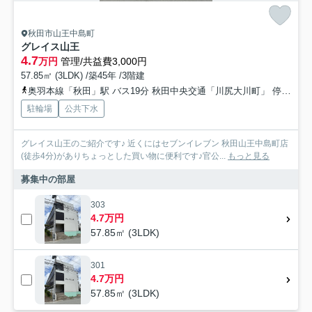
秋田市山王中島町
グレイス山王
4.7
万円
管理/共益費3,000円
57.85㎡ (3LDK) /築45年 /3階建
奥羽本線「秋田」駅 バス19分 秋田中央交通「川尻大川町」 停歩6分
駐輪場
公共下水
グレイス山王のご紹介です♪ 近くにはセブンイレブン 秋田山王中島町店
(徒歩4分)がありちょっとした買い物に便利です♪官公...
もっと見る
募集中の部屋
303
4.7万円
57.85㎡ (3LDK)
301
4.7万円
57.85㎡ (3LDK)