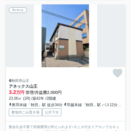
アパート
秋田市山王
アネックス山王
3.2
万円
管理/共益費2,000円
23.00㎡ (1R) /築42年 /2階建
奥羽本線「秋田」駅 徒歩34分
羽越本線「秋田」駅 バス12分 秋田中央交通「県庁市役所前（秋田県）」 停歩6分
敷地内ごみ置き場
公共下水
敷金礼金不要で初期費用が抑えられます♪モニタ付きドアホンでセキュ