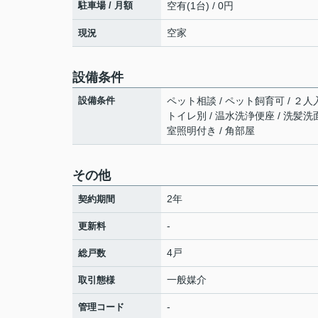
駐車場 / 月額
空有(1台) / 0円
空家
現況
設備条件
設備条件
ペット相談 / ペット飼育可 / ２人入
トイレ別 / 温水洗浄便座 / 洗髪洗面
室照明付き / 角部屋
その他
2年
契約期間
-
更新料
4戸
総戸数
一般媒介
取引態様
-
管理コード