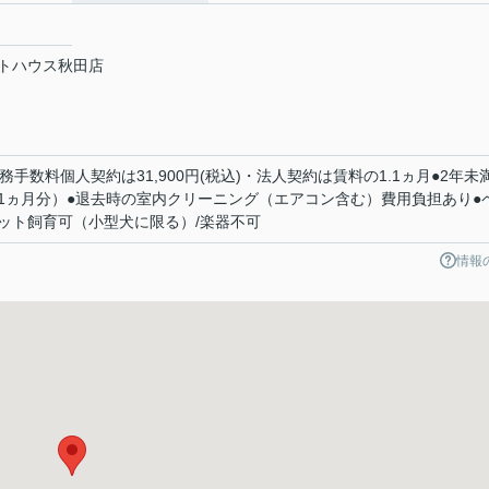
トハウス秋田店
務手数料個人契約は31,900円(税込)・法人契約は賃料の1.1ヵ月●2年未
1ヵ月分）●退去時の室内クリーニング（エアコン含む）費用負担あり●
ト飼育可（小型犬に限る）/楽器不可
情報