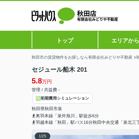
トップ
エリアか
秋田市の賃貸物件をお探しなら有限会社みどりや不動産
セジュール船木 201
5.8
万円
管理 / 共益費 -
初期費用シミュレーション
秋田県
秋田市
泉
奥羽本線「泉外旭川」駅徒歩6分
羽越本線「秋田」駅バス16分秋田中央交通「泉北三
1
/
25