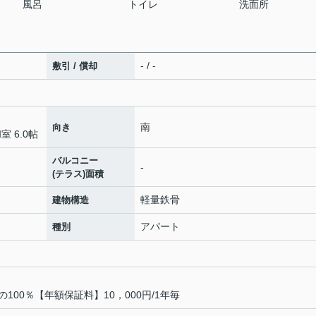
風呂
トイレ
洗面所
- / -
敷引 / 償却
南
向き
室 6.0帖
バルコニー
-
(テラス)面積
軽量鉄骨
建物構造
アパート
種別
00％【年額保証料】10，000円/1年毎