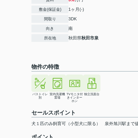
1ヶ月(-)
敷金(保証金)
3DK
間取り
南
向き
秋田県
秋田市
泉
所在地
物件の特徴
バストイレ
室内洗濯機
TVモニタ付
独立洗面台
別
置場
きインター
ホン
セールスポイント
犬１匹のみ飼育可（小型犬に限る） 泉外旭川駅まで
ポイント