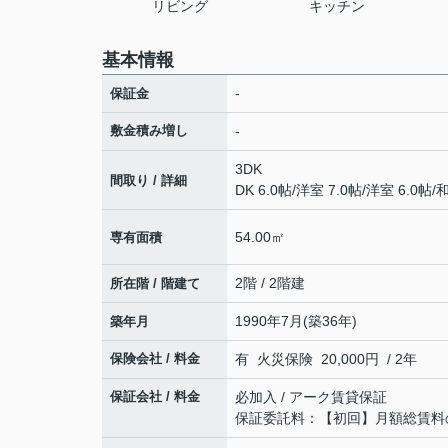
リビング
キッチン
基本情報
-
保証金
敷金積み増し
-
3DK
間取り / 詳細
DK 6.0帖
/
洋室 7.0帖
/
洋室 6.0帖
/
和
54.00㎡
専有面積
2階 / 2階建
所在階 / 階建て
1990年7月(築36年)
築年月
保険会社 / 料金
有 火災保険 20,000円 / 2年
保証会社 / 料金
必加入 / アーク賃貸保証
保証委託料：【初回】月額総賃料の1