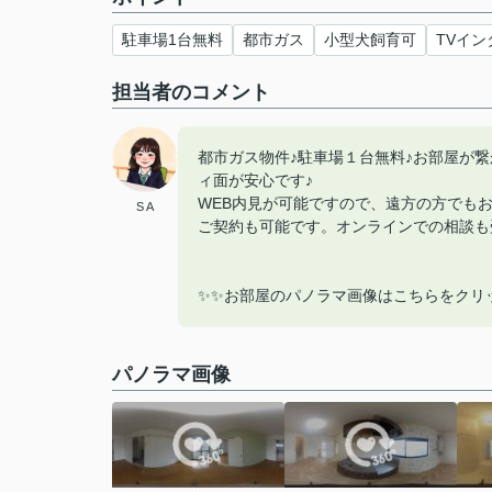
駐車場1台無料
都市ガス
小型犬飼育可
TVイン
担当者のコメント
都市ガス物件♪駐車場１台無料♪お部屋が
ィ面が安心です♪
WEB内見が可能ですので、遠方の方でも
S A
ご契約も可能です。オンラインでの相談も
✨✨お部屋のパノラマ画像はこちらをクリ
パノラマ画像