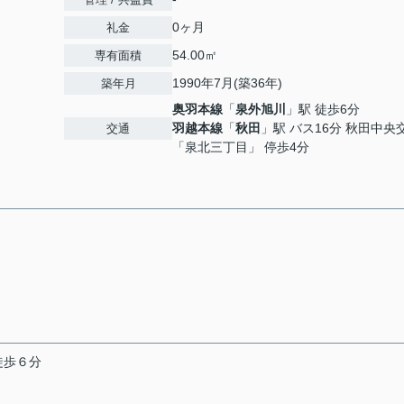
0ヶ月
礼金
54.00㎡
専有面積
1990年7月(築36年)
築年月
奥羽本線
「
泉外旭川
」駅 徒歩6分
羽越本線
「
秋田
」駅 バス16分 秋田中央
交通
「泉北三丁目」 停歩4分
徒歩６分