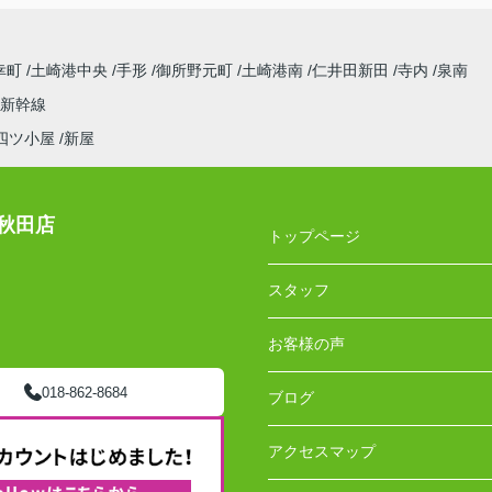
幸町
土崎港中央
手形
御所野元町
土崎港南
仁井田新田
寺内
泉南
新幹線
四ツ小屋
新屋
秋田店
トップページ
スタッフ
お客様の声
018-862-8684
ブログ
アクセスマップ