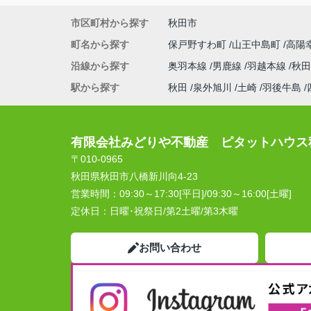
市区町村から探す
秋田市
町名から探す
保戸野すわ町
山王中島町
高陽
沿線から探す
奥羽本線
男鹿線
羽越本線
秋田
駅から探す
秋田
泉外旭川
土崎
羽後牛島
有限会社みどりや不動産 ピタットハウス
〒010-0965
秋田県秋田市八橋新川向4-23
営業時間：
09:30～17:30[平日]/09:30～16:00[土曜]
定休日：
日曜･祝祭日/第2土曜/第3木曜
お問い合わせ