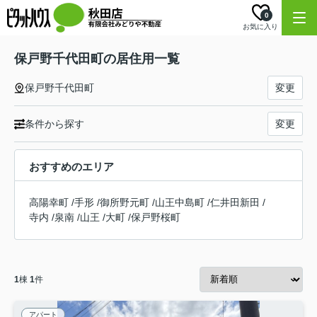
0
お気に入り
保戸野千代田町の居住用一覧
保戸野千代田町
変更
条件から探す
変更
おすすめのエリア
高陽幸町
/
手形
/
御所野元町
/
山王中島町
/
仁井田新田
/
寺内
/
泉南
/
山王
/
大町
/
保戸野桜町
1
棟
1
件
アパート