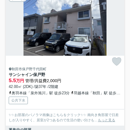
秋田市保戸野千代田町
サンシャイン保戸野
5.5
万円
管理/共益費2,000円
42.00㎡ (2DK) /築37年 /2階建
奥羽本線「泉外旭川」駅 徒歩23分
羽越本線「秋田」駅 徒歩34分
公共下水
✨✨お部屋のパノラマ画像はこちらをクリック✨✨ 南向き角部屋で日差
しが入りやすく、居室が2つあるので生活の使い分けも...
もっと見る
募集中の部屋