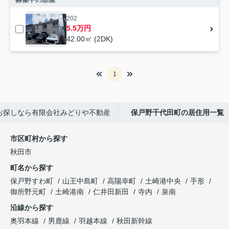
202
5.5万円
42.00㎡ (2DK)
1
お探しなら有限会社みどりや不動産
保戸野千代田町の居住用一覧
市区町村から探す
秋田市
町名から探す
保戸野すわ町
山王中島町
高陽幸町
土崎港中央
手形
御所野元町
土崎港南
仁井田新田
寺内
泉南
沿線から探す
奥羽本線
男鹿線
羽越本線
秋田新幹線