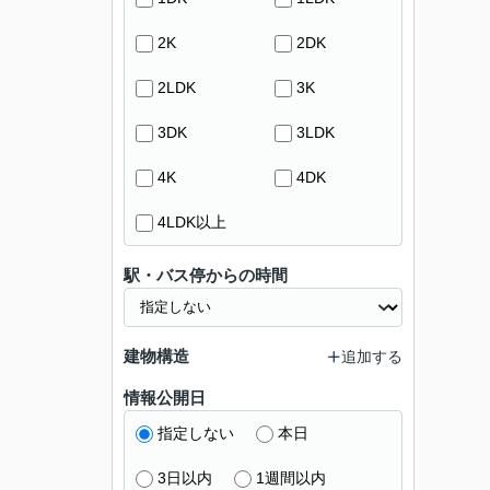
2K
2DK
2LDK
3K
3DK
3LDK
4K
4DK
4LDK以上
駅・バス停からの時間
建物構造
追加する
情報公開日
指定しない
本日
3日以内
1週間以内