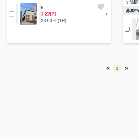
で隙間
6
募集中
3.2万円
23.00㎡ (1R)
1