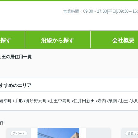
営業時間：09:30～17:30[平日]/09:30
ら探す
沿線から探す
会社概要
山王の居住用一覧
すすめのエリア
陽幸町
/
手形
/
御所野元町
/
山王中島町
/
仁井田新田
/
寺内
/
泉南
/
山王
/
大
件
アパート
賃貸マ