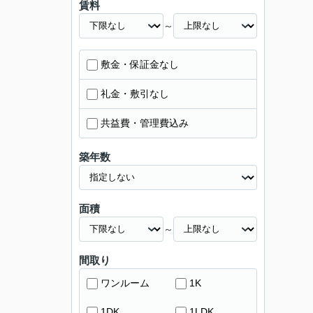
賃料
～
敷金・保証金なし
礼金・敷引なし
共益費・管理費込み
築年数
面積
～
間取り
ワンルーム
1K
1DK
1LDK