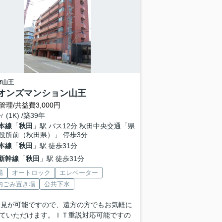
市
山王
オンズマンション山王
管理/共益費3,000円
㎡ (1K) /築39年
本線
「
秋田
」駅 バス12分 秋田中央交通「県
役所前（秋田県）」 停歩3分
本線
「
秋田
」駅 徒歩31分
新幹線
「
秋田
」駅 徒歩31分
場
オートロック
エレベーター
内ごみ置き場
公共下水
内見が可能ですので、遠方の方でもお気軽に
ていただけます。ＩＴ重説対応可能ですの