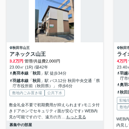
秋田市
山王
秋田
アネックス山王
ライ
3.2
万円
管理/共益費2,000円
4
万円
23.00㎡ (1R) /築42年
23.40
奥羽本線
「
秋田
」駅 徒歩34分
羽越
庁市
羽越本線
「
秋田
」駅 バス12分 秋田中央交通「県
奥羽
庁市役所前（秋田県）」 停歩6分
秋田
敷地内ごみ置き場
公共下水
駐輪
敷金礼金不要で初期費用が抑えられます♪モニタ付
敷地
きドアホンでセキュリティ面が安心です♪ WEB内
見が可能ですので、遠方の方...
もっと見る
WEB
募集中の部屋
内見し