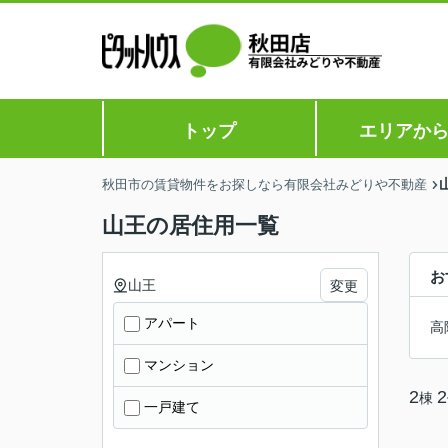
トップ
エリアか
秋田市の賃貸物件をお探しなら有限会社みどりや不動産
山王の居住用一覧
お
山王
変更
アパート
高
マンション
2
2
棟
一戸建て