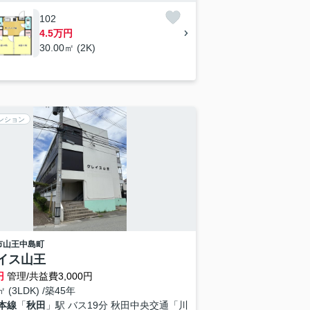
102
4.5万円
30.00㎡ (2K)
ンション
市
山王中島町
イス山王
円
管理/共益費3,000円
㎡ (3LDK) /築45年
本線
「
秋田
」駅 バス19分 秋田中央交通「川