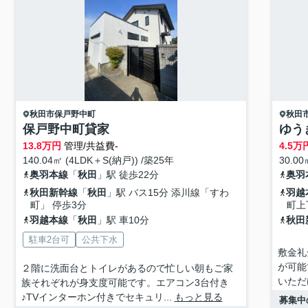
秋田市
保戸野中町
秋田
保戸野中町貸家
ゆう
13.8
万円
管理/共益費-
4.5
万
140.04㎡ (4LDK＋S(納戸)) /築25年
30.00
奥羽本線
「
秋田
」駅 徒歩22分
奥羽
秋田新幹線
「
秋田
」駅 バス15分 添川線「すわ
羽越
町」 停歩3分
町上
羽越本線
「
秋田
」駅 車10分
秋田
駐車2台可
公共下水
敷金礼
が可能
２階に洗面台とトイレがあるので忙しい朝もご家
いただ
族それぞれが身支度可能です。エアコン3台付き
♪TVインターホン付きでセキュリ...
もっと見る
募集中