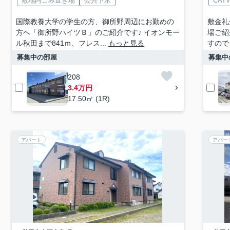
敷地内ごみ置き場
公共下水
CAT
国際教養大学の学生の方、御所野周辺にお勤めの
敷金礼
方へ「御所野ハイツＢ」のご紹介です♪ イオンモー
場ご紹
ル秋田まで841ｍ、フレス...
もっと見る
すので
募集中の部屋
募集中
208
3.4万円
17.50㎡ (1R)
アパート
アパー