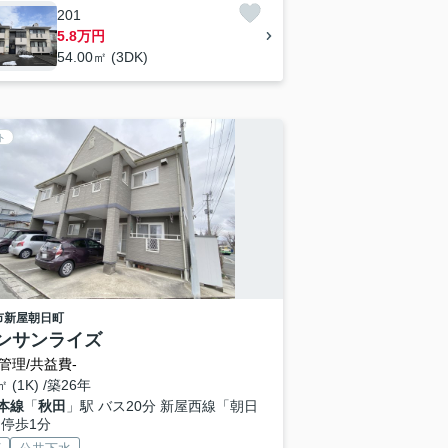
201
5.8万円
54.00㎡ (3DK)
ト
市
新屋朝日町
ンサンライズ
管理/共益費-
㎡ (1K) /築26年
本線
「
秋田
」駅 バス20分 新屋西線「朝日
 停歩1分