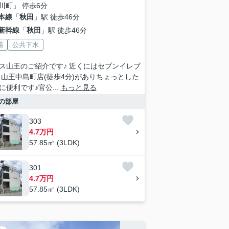
川町」 停歩6分
本線
「
秋田
」駅 徒歩46分
新幹線
「
秋田
」駅 徒歩46分
場
公共下水
ス山王のご紹介です♪ 近くにはセブンイレブ
田山王中島町店(徒歩4分)がありちょっとした
に便利です♪官公...
もっと見る
の部屋
303
4.7万円
57.85㎡ (3LDK)
301
4.7万円
57.85㎡ (3LDK)