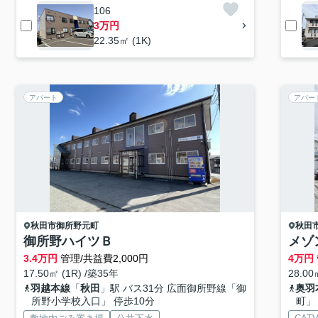
106
3万円
22.35㎡ (1K)
アパート
アパー
秋田市
御所野元町
秋田
御所野ハイツＢ
メゾ
3.4
万円
管理/共益費2,000円
4
万円
17.50㎡ (1R) /築35年
28.00
羽越本線
「
秋田
」駅 バス31分 広面御所野線「御
奥羽
所野小学校入口」 停歩10分
町」