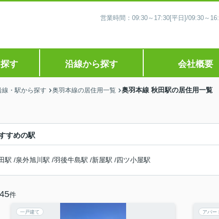
営業時間：09:30～17:30[平日]/09:30
ら探す
沿線から探す
会社概要
奥羽本線 秋田駅の居住用一覧
沿線・駅から探す
奥羽本線の居住用一覧
すすめの駅
田駅
/
泉外旭川駅
/
羽後牛島駅
/
新屋駅
/
四ツ小屋駅
45
件
一戸建て
アパー