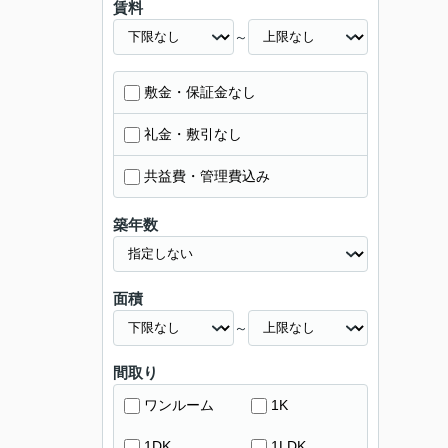
賃料
～
敷金・保証金なし
礼金・敷引なし
共益費・管理費込み
築年数
面積
～
間取り
ワンルーム
1K
1DK
1LDK