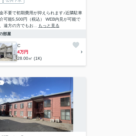
V
公共下水
金不要で初期費用が抑えられます♪近隣駐車
介可能5,500円（税込） WEB内見が可能で
、遠方の方でもお...
もっと見る
の部屋
C
4万円
28.00㎡ (1K)
ト