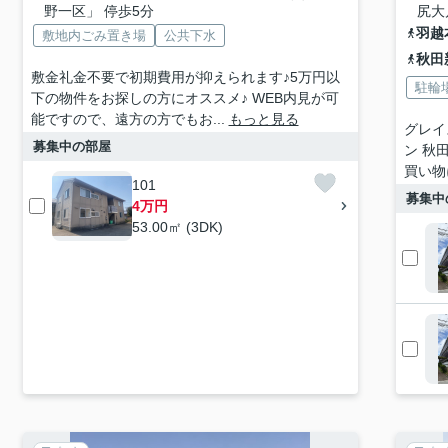
野一区」 停歩5分
尻大
羽越
敷地内ごみ置き場
公共下水
秋田
敷金礼金不要で初期費用が抑えられます♪5万円以
駐輪
下の物件をお探しの方にオススメ♪ WEB内見が可
能ですので、遠方の方でもお...
もっと見る
グレイ
募集中の部屋
ン 秋
買い物
101
募集中
4万円
53.00㎡ (3DK)