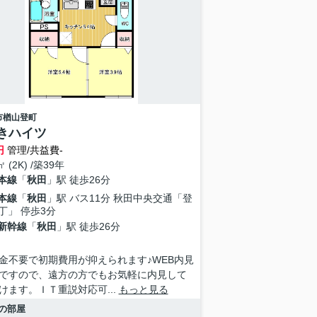
市
楢山登町
きハイツ
円
管理/共益費-
㎡ (2K) /築39年
本線
「
秋田
」駅 徒歩26分
本線
「
秋田
」駅 バス11分 秋田中央交通「登
丁」 停歩3分
新幹線
「
秋田
」駅 徒歩26分
金不要で初期費用が抑えられます♪WEB内見
ですので、遠方の方でもお気軽に内見して
けます。ＩＴ重説対応可...
もっと見る
の部屋