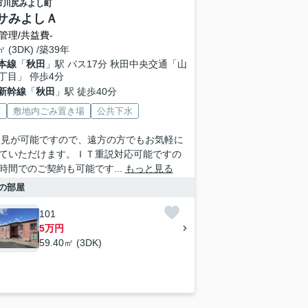
市
川尻みよし町
サみよしＡ
管理/共益費-
㎡ (3DK) /築39年
本線
「
秋田
」駅 バス17分 秋田中央交通「山
丁目」 停歩4分
新幹線
「
秋田
」駅 徒歩40分
V
敷地内ごみ置き場
公共下水
内見が可能ですので、遠方の方でもお気軽に
ていただけます。ＩＴ重説対応可能ですの
時間でのご契約も可能です...
もっと見る
の部屋
101
5万円
59.40㎡ (3DK)