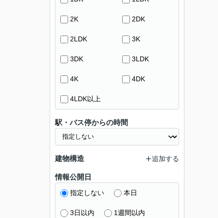
2K
2DK
2LDK
3K
3DK
3LDK
4K
4DK
4LDK以上
駅・バス停からの時間
建物構造
追加する
情報公開日
指定しない
本日
3日以内
1週間以内