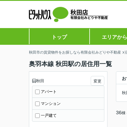
トップ
エリアか
秋田市の賃貸物件をお探しなら有限会社みどりや不動産
奥羽本線 秋田駅の居住用一覧
お
秋田
変更
アパート
秋
マンション
36
棟
一戸建て