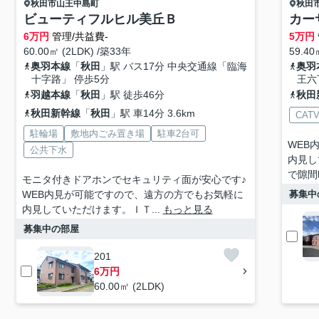
秋田市
山王中島町
秋田
ビューティフルヒル美丘Ｂ
カー
6
万円
管理/共益費-
5
万円
60.00㎡ (2LDK) /築33年
59.40
奥羽本線
「
秋田
」駅 バス17分 中央交通線「臨海
奥羽
十字路」 停歩5分
王六
羽越本線
「
秋田
」駅 徒歩46分
秋田
秋田新幹線
「
秋田
」駅 車14分 3.6km
CAT
駐輪場
敷地内ごみ置き場
駐車2台可
WEB
公共下水
内見し
で隙間
モニタ付きドアホンでセキュリティ面が安心です♪
WEB内見が可能ですので、遠方の方でもお気軽に
募集中
内見していただけます。ＩＴ...
もっと見る
募集中の部屋
201
6万円
60.00㎡ (2LDK)