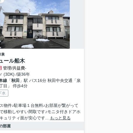
ト
市
泉
ュール船木
円
管理/共益費-
㎡ (3DK) /築36年
本線
「
秋田
」駅 バス16分 秋田中央交通「泉
丁目」 停歩4分
下水
ス物件♪駐車場１台無料♪お部屋が繋がって
で移動しやすい間取です♪モニタ付きドアホ
キュリティ面が安心です...
もっと見る
の部屋