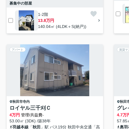
募集中の部屋
1-2階
13.8万円
140.04㎡ (4LDK＋S(納戸))
アパート
賃貸マ
秋田市
寺内
秋田
ロイヤル三千刈Ｃ
グレ
4
万円
管理/共益費-
4.7
万
53.00㎡ (3DK) /築38年
57.85
羽越本線
「
秋田
」駅 バス19分 秋田中央交通「高
奥羽