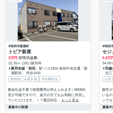
アパート
アパー
秋田市
新屋町
秋田
トピア新屋
セジ
3
万円
管理/共益費-
5.8
万
22.35㎡ (1K) /築30年
54.00
奥羽本線
「
秋田
」駅 バス28分 秋田中央交通「新
羽越
屋駅前」 停歩18分
北三
敷地内ごみ置き場
浄化槽排水
公共
敷金礼金不要で初期費用が抑えられます♪ WEB内
都市ガ
見が可能ですので、遠方の方でもお気軽に内見し
いるの
ていただけます。ＩＴ重説対応...
もっと見る
ンでセ
募集中の部屋
募集中