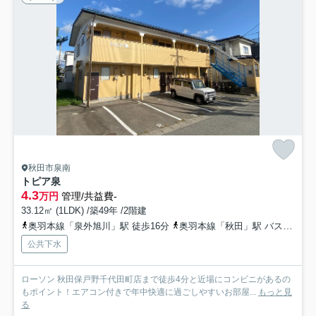
秋田市泉南
トピア泉
4.3
万円
管理/共益費-
33.12㎡ (1LDK) /築49年 /2階建
奥羽本線「泉外旭川」駅 徒歩16分
奥羽本線「秋田」駅 バス15分 秋田中央交通「泉南三丁目」 停歩5分
公共下水
ローソン 秋田保戸野千代田町店まで徒歩4分と近場にコンビニがあるの
もポイント！エアコン付きで年中快適に過ごしやすいお部屋...
もっと見
る