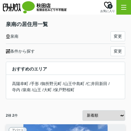
0
お気に入り
泉南の居住用一覧
泉南
変更
条件から探す
変更
おすすめのエリア
高陽幸町
/
手形
/
御所野元町
/
山王中島町
/
仁井田新田
/
寺内
/
泉南
/
山王
/
大町
/
保戸野桜町
2
棟
2
件
アパート