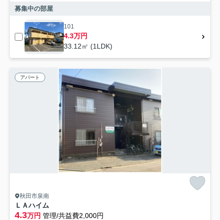
募集中の部屋
101
4.3万円
33.12㎡ (1LDK)
アパート
秋田市泉南
ＬＡハイム
4.3
万円
管理/共益費2,000円