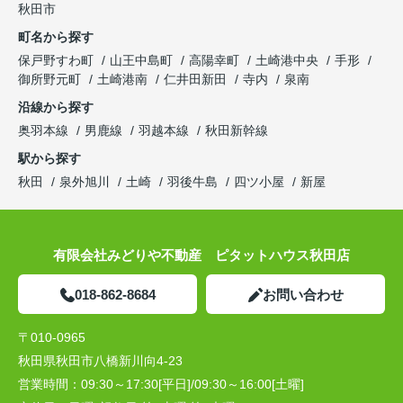
秋田市
町名から探す
保戸野すわ町
山王中島町
高陽幸町
土崎港中央
手形
御所野元町
土崎港南
仁井田新田
寺内
泉南
沿線から探す
奥羽本線
男鹿線
羽越本線
秋田新幹線
駅から探す
秋田
泉外旭川
土崎
羽後牛島
四ツ小屋
新屋
有限会社みどりや不動産 ピタットハウス秋田店
018-862-8684
お問い合わせ
〒010-0965
秋田県秋田市八橋新川向4-23
営業時間：
09:30～17:30[平日]/09:30～16:00[土曜]