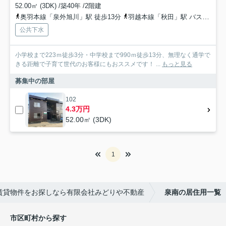
52.00㎡ (3DK) /築40年 /2階建
奥羽本線「泉外旭川」駅 徒歩13分
羽越本線「秋田」駅 バス15分 秋田中央交通「泉南三丁目」 停歩2分
公共下水
小学校まで223ｍ徒歩3分・中学校まで990ｍ徒歩13分、無理なく通学で
きる距離で子育て世代のお客様にもおススメです！ ...
もっと見る
募集中の部屋
102
4.3万円
52.00㎡ (3DK)
1
賃貸物件をお探しなら有限会社みどりや不動産
泉南の居住用一覧
市区町村から探す