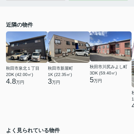
近隣の物件
秋田市川尻みよし町
秋田市泉北１丁目
秋田市新屋町
3DK (59.40㎡)
2DK (42.00㎡)
1K (22.35㎡)
5
4.8
3
万円
万円
万円
1
よく見られている物件