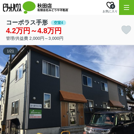
0
お気に入り
コーポラス手形
空室4
4.2万円～4.8万円
管理/共益費 2,000円～3,000円
1
/
21