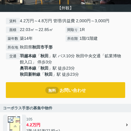
【外観】
4.2万円～4.8万円 管理/共益費 2,000円～3,000円
賃料
22.03㎡～22.85㎡
1R
面積
間取り
築14年
1階/1階建
築年数
所在階
秋田県
秋田市
手形
所在地
羽越本線
「
秋田
」駅 バス10分 秋田中央交通「鉱業博物
交通
館入口」 停歩3分
奥羽本線
「
秋田
」駅 徒歩23分
秋田新幹線
「
秋田
」駅 徒歩23分
お問い合わせ
無料
コーポラス手形の募集中物件
105
4.2万円
1階 / 6.91坪(22.85㎡)