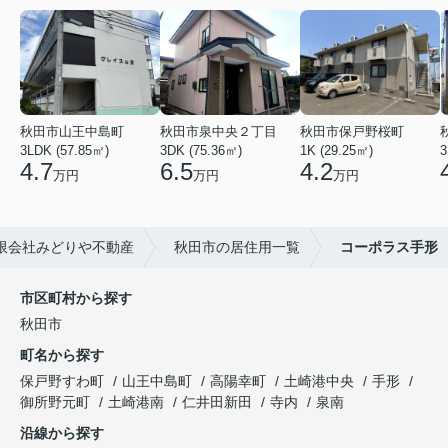
秋田市山王中島町
秋田市泉中央２丁目
秋田市保戸野桜町
3LDK (57.85㎡)
3DK (75.36㎡)
1K (29.25㎡)
3
4.7
6.5
4.2
万円
万円
万円
限会社みどりや不動産
秋田市の居住用一覧
コーポラス手形
市区町村から探す
秋田市
町名から探す
保戸野すわ町
山王中島町
高陽幸町
土崎港中央
手形
御所野元町
土崎港南
仁井田新田
寺内
泉南
沿線から探す