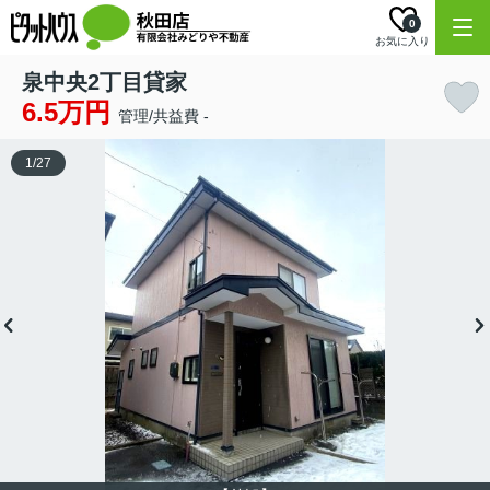
0
お気に入り
泉中央2丁目貸家
6.5万円
管理/共益費 -
1
/
27