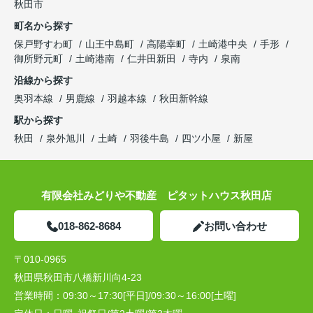
秋田市
町名から探す
保戸野すわ町
山王中島町
高陽幸町
土崎港中央
手形
御所野元町
土崎港南
仁井田新田
寺内
泉南
沿線から探す
奥羽本線
男鹿線
羽越本線
秋田新幹線
駅から探す
秋田
泉外旭川
土崎
羽後牛島
四ツ小屋
新屋
有限会社みどりや不動産 ピタットハウス秋田店
018-862-8684
お問い合わせ
〒010-0965
秋田県秋田市八橋新川向4-23
営業時間：
09:30～17:30[平日]/09:30～16:00[土曜]