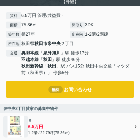
【外観】
6.5万円 管理/共益費 -
賃料
75.36㎡
3DK
面積
間取り
築27年
1-2階/2階建
築年数
所在階
秋田県
秋田市
泉中央
２丁目
所在地
奥羽本線
「
泉外旭川
」駅 徒歩17分
交通
羽越本線
「
秋田
」駅 徒歩46分
秋田新幹線
「
秋田
」駅 バス15分 秋田中央交通「マツダ
前（秋田県）」 停歩5分
お問い合わせ
無料
泉中央2丁目貸家の募集中物件
Ｂ
6.5万円
1-2階 / 22.79坪(75.36㎡)