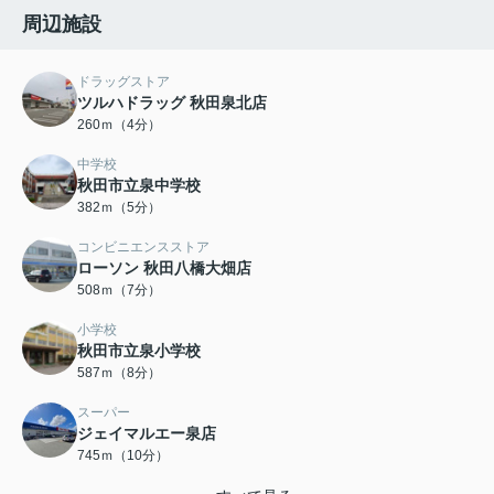
周辺施設
ドラッグストア
ツルハドラッグ 秋田泉北店
260ｍ（4分）
中学校
秋田市立泉中学校
382ｍ（5分）
コンビニエンスストア
ローソン 秋田八橋大畑店
508ｍ（7分）
小学校
秋田市立泉小学校
587ｍ（8分）
スーパー
ジェイマルエー泉店
745ｍ（10分）