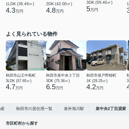
3DK (59.40㎡)
1LDK (35.49㎡)
2DK (42.00㎡)
1
5
4.3
4.8
万円
万円
万円
よく見られている物件
秋田市山王中島町
秋田市泉中央２丁目
秋田市保戸野桜町
3LDK (57.85㎡)
3DK (75.36㎡)
1K (29.25㎡)
3
4.7
6.5
4.2
万円
万円
万円
動産
秋田市の居住用一覧
泉外旭川駅
泉中央2丁目貸家
市区町村から探す