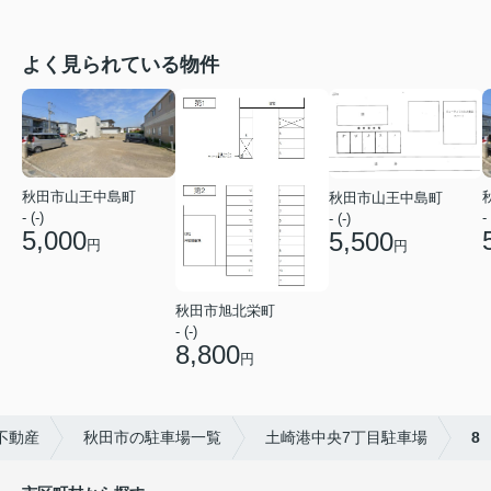
よく見られている物件
秋田市山王中島町
秋田市山王中島町
- (-)
- 
- (-)
5,000
5,500
円
円
秋田市旭北栄町
- (-)
8,800
円
不動産
秋田市の駐車場一覧
土崎港中央7丁目駐車場
8