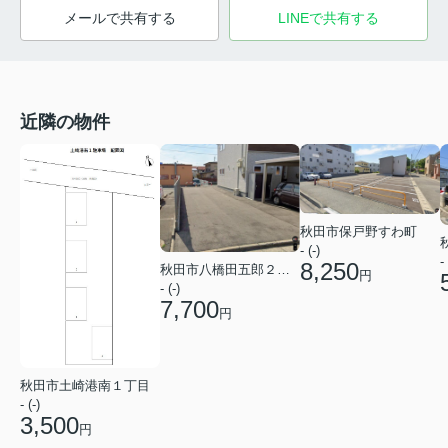
メールで共有する
LINEで共有する
近隣の物件
秋田市保戸野すわ町
- (-)
- 
8,250
秋田市八橋田五郎２丁目
円
- (-)
7,700
円
秋田市土崎港南１丁目
- (-)
3,500
円