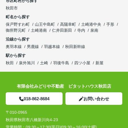
市区町村から探す
秋田市
町名から探す
保戸野すわ町
山王中島町
高陽幸町
土崎港中央
手形
御所野元町
土崎港南
仁井田新田
寺内
泉南
沿線から探す
奥羽本線
男鹿線
羽越本線
秋田新幹線
駅から探す
秋田
泉外旭川
土崎
羽後牛島
四ツ小屋
新屋
有限会社みどりや不動産 ピタットハウス秋田店
018-862-8684
お問い合わせ
〒010-0965
秋田県秋田市八橋新川向4-23
営業時間：
09:30～17:30[平日]/09:30～16:00[土曜]