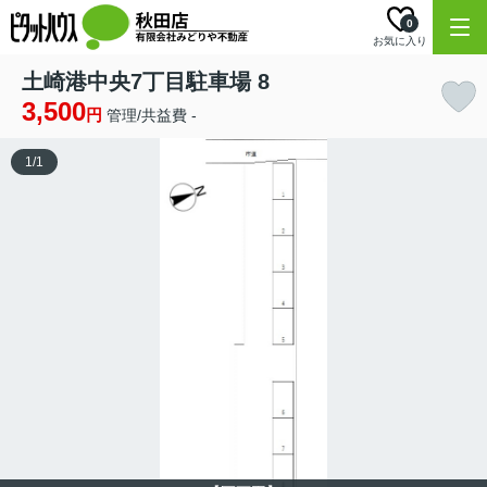
0
お気に入り
土崎港中央7丁目駐車場 8
3,500
円
管理/共益費 -
1
/
1