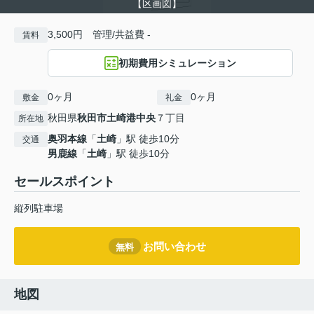
【区画図】
3,500円 管理/共益費 -
賃料
初期費用シミュレーション
0ヶ月
0ヶ月
敷金
礼金
秋田県
秋田市
土崎港中央
７丁目
所在地
奥羽本線
「
土崎
」駅 徒歩10分
交通
男鹿線
「
土崎
」駅 徒歩10分
セールスポイント
縦列駐車場
お問い合わせ
無料
地図