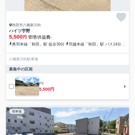
秋田市八橋新川向
ハイツ宇野
5,500
円
管理/共益費-
奥羽本線「秋田」駅 徒歩39分
羽越本線「秋田」駅 バス14分 秋田中央交通「幸町交差点」 停歩6分
八橋新川向駐車場
募集中の区画
P5
5,500円
駐車場