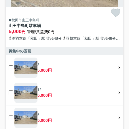
秋田市山王中島町
山王中島町駐車場
5,000
円
管理/共益費0円
奥羽本線「秋田」駅 徒歩48分
羽越本線「秋田」駅 徒歩48分
秋田
募集中の区画
8
5,000円
12
5,000円
5
5,000円