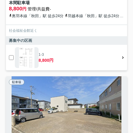
本間駐車場
8,800
円
管理/共益費-
奥羽本線「秋田」駅 徒歩24分
羽越本線「秋田」駅 徒歩24分
秋田
社会福祉会館近く
募集中の区画
1-3
8,800円
駐車場