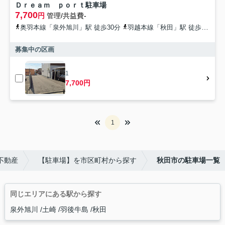
Ｄｒｅａｍ ｐｏｒｔ駐車場
7,700
円
管理/共益費-
奥羽本線「泉外旭川」駅 徒歩30分
羽越本線「秋田」駅 徒歩48分
募集中の区画
1
7,700円
1
不動産
【駐車場】を市区町村から探す
秋田市の駐車場一覧
同じエリアにある駅から探す
泉外旭川
土崎
羽後牛島
秋田