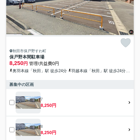
秋田市保戸野すわ町
保戸野本間駐車場
8,250
円
管理/共益費0円
奥羽本線「秋田」駅 徒歩24分
羽越本線「秋田」駅 徒歩24分
秋田
募集中の区画
7
8,250円
8
8,250円