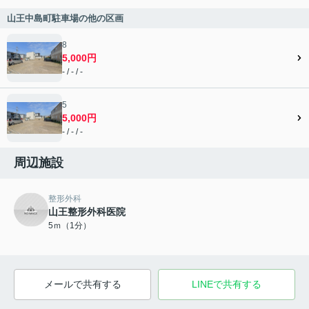
山王中島町駐車場の他の区画
8
5,000円
- / - / -
5
5,000円
- / - / -
周辺施設
整形外科
山王整形外科医院
5ｍ（1分）
メールで共有する
LINEで共有する