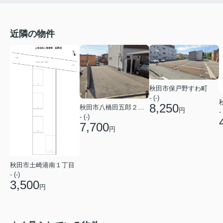
近隣の物件
秋田市保戸野すわ町
- (-)
8,250
秋田市八橋田五郎２丁目
円
- 
- (-)
7,700
円
秋田市土崎港南１丁目
- (-)
3,500
円