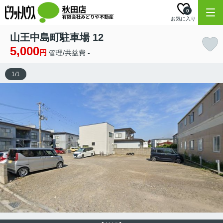
0
お気に入り
山王中島町駐車場 12
5,000
円
管理/共益費 -
1
/
1