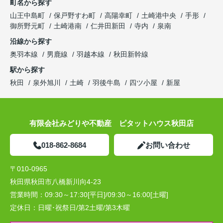
町名から探す
山王中島町
保戸野すわ町
高陽幸町
土崎港中央
手形
御所野元町
土崎港南
仁井田新田
寺内
泉南
沿線から探す
奥羽本線
男鹿線
羽越本線
秋田新幹線
駅から探す
秋田
泉外旭川
土崎
羽後牛島
四ツ小屋
新屋
有限会社みどりや不動産 ピタットハウス秋田店
018-862-8684
お問い合わせ
〒010-0965
秋田県秋田市八橋新川向4-23
営業時間：
09:30～17:30[平日]/09:30～16:00[土曜]
定休日：
日曜･祝祭日/第2土曜/第3木曜