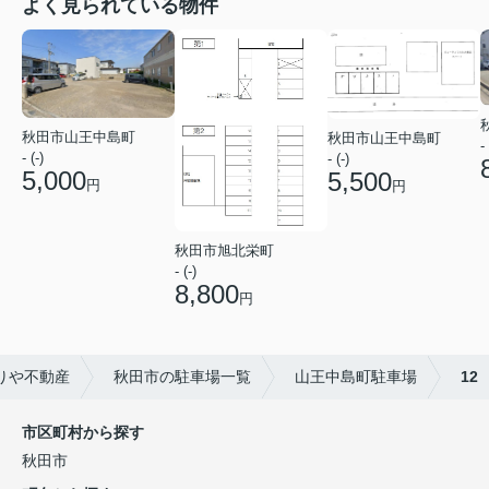
よく見られている物件
秋田市山王中島町
秋田市山王中島町
- 
- (-)
- (-)
5,000
5,500
円
円
秋田市旭北栄町
- (-)
8,800
円
りや不動産
秋田市の駐車場一覧
山王中島町駐車場
12
市区町村から探す
秋田市