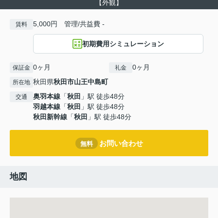
【外観】
5,000円 管理/共益費 -
賃料
初期費用シミュレーション
0ヶ月
0ヶ月
保証金
礼金
秋田県
秋田市
山王中島町
所在地
奥羽本線
「
秋田
」駅 徒歩48分
交通
羽越本線
「
秋田
」駅 徒歩48分
秋田新幹線
「
秋田
」駅 徒歩48分
お問い合わせ
無料
地図