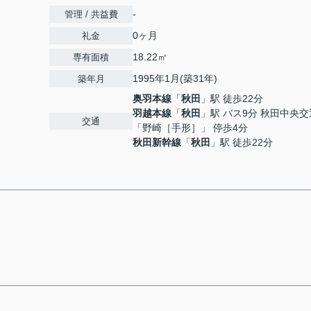
-
管理 / 共益費
0ヶ月
礼金
18.22㎡
専有面積
1995年1月(築31年)
築年月
奥羽本線
「
秋田
」駅 徒歩22分
羽越本線
「
秋田
」駅 バス9分 秋田中央交
交通
「野崎［手形］」 停歩4分
秋田新幹線
「
秋田
」駅 徒歩22分