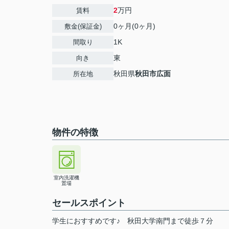
2
万円
賃料
0ヶ月(0ヶ月)
敷金(保証金)
1K
間取り
東
向き
秋田県
秋田市
広面
所在地
物件の特徴
室内洗濯機
置場
セールスポイント
学生におすすめです♪ 秋田大学南門まで徒歩７分