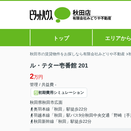
トップ
エリアか
秋田市の賃貸物件をお探しなら有限会社みどりや不動産
ル・テター壱番館 201
2
万円
管理 / 共益費 -
初期費用シミュレーション
秋田県
秋田市
広面
奥羽本線「秋田」駅徒歩22分
羽越本線「秋田」駅バス9分秋田中央交通「野崎［手
秋田新幹線「秋田」駅徒歩22分