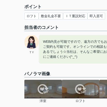
ポイント
ロフト
敷金礼金不要
ＩＴ重説対応
即入居可
担当者のコメント
WEB内見が可能ですので、遠方の方でも
ご契約も可能です。オンラインでの相談も
あるでしょう☆当社は、そんなご希望にお
T Y
にご連絡ください(^_^)
パノラマ画像
洋室
ロフト