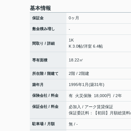
基本情報
0ヶ月
保証金
敷金積み増し
-
1K
間取り / 詳細
K 3.0帖
/
洋室 6.4帖
18.22㎡
専有面積
2階 / 2階建
所在階 / 階建て
1995年1月(築31年)
築年月
保険会社 / 料金
有 火災保険 18,000円 / 2年
保証会社 / 料金
必加入 / アーク賃貸保証
保証委託料：【初回】月額総賃料の1
駐車場 / 月額
無 / -