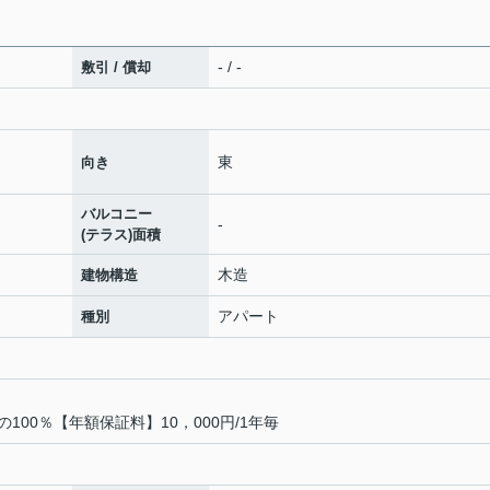
- / -
敷引 / 償却
東
向き
バルコニー
-
(テラス)面積
木造
建物構造
アパート
種別
00％【年額保証料】10，000円/1年毎