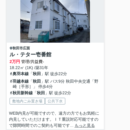
秋田市
広面
ル・テター壱番館
2
万円
管理/共益費-
18.22㎡ (1K) /築31年
奥羽本線
「
秋田
」駅 徒歩22分
羽越本線
「
秋田
」駅 バス9分 秋田中央交通「野
崎［手形］」 停歩4分
秋田新幹線
「
秋田
」駅 徒歩22分
敷地内ごみ置き場
公共下水
WEB内見が可能ですので、遠方の方でもお気軽に
内見していただけます。ＩＴ重説対応可能ですの
で隙間時間でのご契約も可能です...
もっと見る