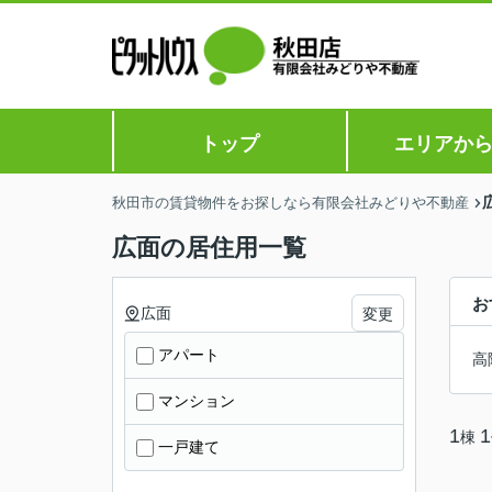
トップ
エリアか
秋田市の賃貸物件をお探しなら有限会社みどりや不動産
広面の居住用一覧
お
広面
変更
アパート
高
マンション
1
1
棟
一戸建て