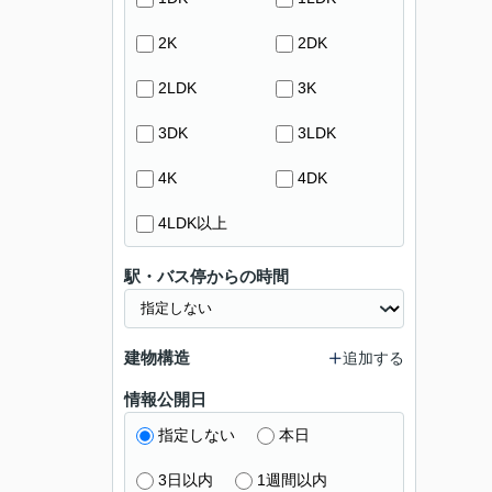
2K
2DK
2LDK
3K
3DK
3LDK
4K
4DK
4LDK以上
駅・バス停からの時間
建物構造
追加する
情報公開日
指定しない
本日
3日以内
1週間以内