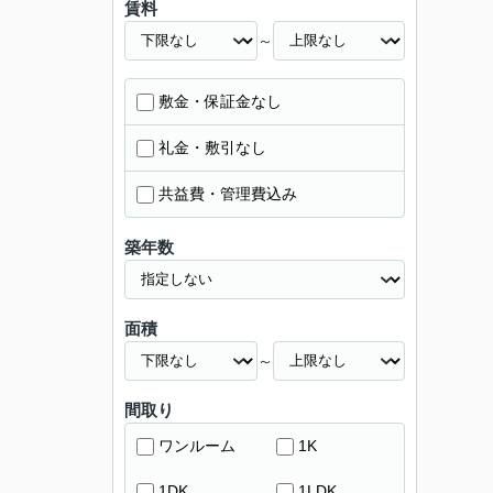
賃料
～
敷金・保証金なし
礼金・敷引なし
共益費・管理費込み
築年数
面積
～
間取り
ワンルーム
1K
1DK
1LDK