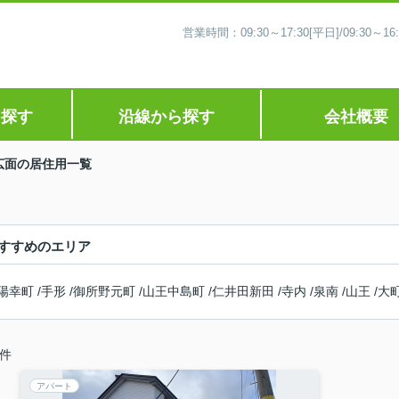
営業時間：09:30～17:30[平日]/09:30
ら探す
沿線から探す
会社概要
広面の居住用一覧
すすめのエリア
陽幸町
/
手形
/
御所野元町
/
山王中島町
/
仁井田新田
/
寺内
/
泉南
/
山王
/
大
件
アパート