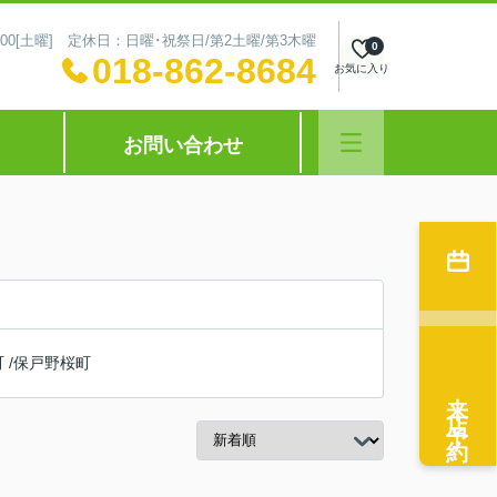
～16:00[土曜] 定休日：日曜･祝祭日/第2土曜/第3木曜
0
018-862-8684
お気に入り
お問い合わせ
町
/
保戸野桜町
来店予約