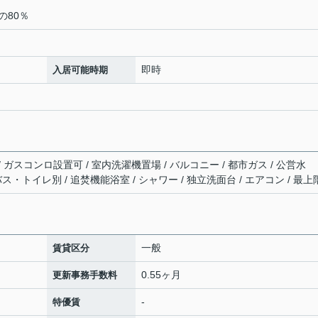
の80％
即時
入居可能時期
/ ガスコンロ設置可 / 室内洗濯機置場 / バルコニー / 都市ガス / 公営水
/ バス・トイレ別 / 追焚機能浴室 / シャワー / 独立洗面台 / エアコン / 最上
一般
賃貸区分
0.55ヶ月
更新事務手数料
-
特優賃