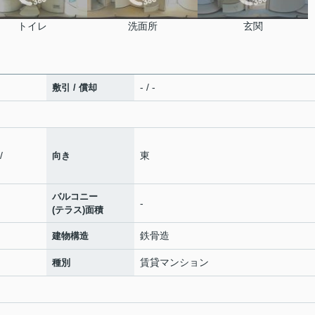
トイレ
洗面所
玄関
- / -
敷引 / 償却
/
東
向き
バルコニー
-
(テラス)面積
鉄骨造
建物構造
賃貸マンション
種別