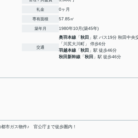
0ヶ月
礼金
57.85㎡
専有面積
1980年10月(築45年)
築年月
奥羽本線
「
秋田
」駅 バス19分 秋田中央
「川尻大川町」 停歩6分
交通
羽越本線
「
秋田
」駅 徒歩46分
秋田新幹線
「
秋田
」駅 徒歩46分
都市ガス物件♪ 官公庁まで徒歩圏内！