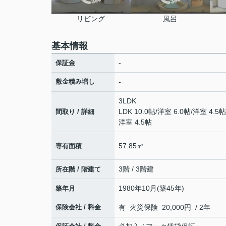
リビング
風呂
基本情報
-
保証金
敷金積み増し
-
3LDK
LDK 10.0帖
/
洋室 6.0帖
/
洋室 4.5帖
間取り / 詳細
洋室 4.5帖
57.85㎡
専有面積
3階 / 3階建
所在階 / 階建て
1980年10月(築45年)
築年月
保険会社 / 料金
有 火災保険 20,000円 / 2年