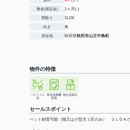
1ヶ月(-)
敷金(保証金)
3LDK
間取り
東
向き
秋田県
秋田市
山王中島町
所在地
物件の特徴
バストイレ
室内洗濯機
独立洗面台
別
置場
セールスポイント
ペット飼育可能（猫又は小型犬１匹のみ） ３ＬＤＫの