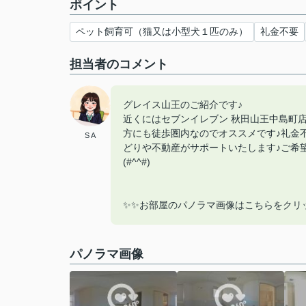
ポイント
ペット飼育可（猫又は小型犬１匹のみ）
礼金不要
担当者のコメント
グレイス山王のご紹介です♪
近くにはセブンイレブン 秋田山王中島町店
方にも徒歩圏内なのでオススメです♪礼金
S A
どりや不動産がサポートいたします♪ご希
(#^^#)
✨✨お部屋のパノラマ画像はこちらをクリ
パノラマ画像