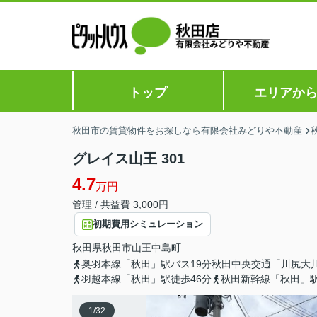
トップ
エリアか
秋田市の賃貸物件をお探しなら有限会社みどりや不動産
グレイス山王 301
4.7
万円
管理 / 共益費 3,000円
初期費用シミュレーション
秋田県
秋田市
山王中島町
奥羽本線「秋田」駅バス19分秋田中央交通「川尻大
羽越本線「秋田」駅徒歩46分
秋田新幹線「秋田」駅
1
/
32