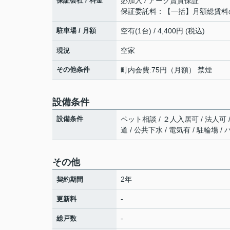
保証会社 / 料金
必加入 / アーク賃貸保証
保証委託料：【一括】月額総賃料
駐車場 / 月額
空有(1台) / 4,400円 (税込)
空家
現況
その他条件
町内会費:75円（月額） 禁煙
設備条件
設備条件
ペット相談 / ２人入居可 / 法人可 
道 / 公共下水 / 電気有 / 駐輪場 
その他
2年
契約期間
-
更新料
-
総戸数