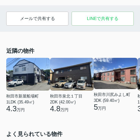
メールで共有する
LINEで共有する
近隣の物件
秋田市川尻みよし町
秋田市新屋船場町
秋田市泉北１丁目
3DK (59.40㎡)
1LDK (35.49㎡)
2DK (42.00㎡)
1
5
4.3
4.8
万円
万円
万円
よく見られている物件