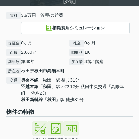
【外観】
3.5万円 管理/共益費 -
賃料
初期費用シミュレーション
0ヶ月
0ヶ月
保証金
礼金
23.69㎡
1K
面積
間取り
築30年
3階/4階建
築年数
所在階
秋田県
秋田市
高陽幸町
所在地
奥羽本線
「
秋田
」駅 徒歩31分
交通
羽越本線
「
秋田
」駅 バス12分 秋田中央交通「高陽幸
町」 停歩2分
秋田新幹線
「
秋田
」駅 徒歩31分
物件の特徴