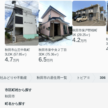
秋田市保戸野桜町
1K (29.25㎡)
4.2
万円
3
秋田市山王中島町
秋田市泉中央２丁目
3LDK (57.85㎡)
3DK (75.36㎡)
4.7
6.5
万円
万円
社みどりや不動産
秋田市の居住用一覧
トピアⅡ
306
市区町村から探す
秋田市
町名から探す