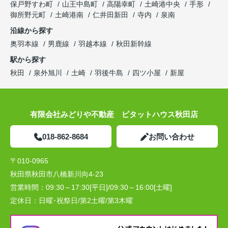
保戸野すわ町
山王中島町
高陽幸町
土崎港中央
手形
御所野元町
土崎港南
仁井田新田
寺内
泉南
沿線から探す
奥羽本線
男鹿線
羽越本線
秋田新幹線
駅から探す
秋田
泉外旭川
土崎
羽後牛島
四ツ小屋
新屋
有限会社みどりや不動産 ピタットハウス秋田店
018-862-8684
お問い合わせ
〒010-0965
秋田県秋田市八橋新川向4-23
営業時間：
09:30～17:30[平日]/09:30～16:00[土曜]
定休日：
日曜･祝祭日/第2土曜/第3木曜