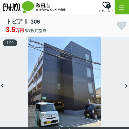
0
お気に入り
トピアⅡ 306
3.5
万円
管理/共益費 -
1
/
20