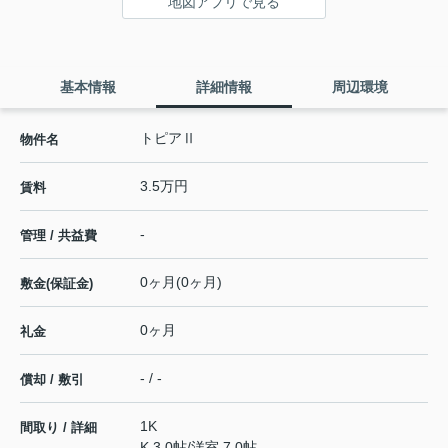
地図アプリで見る
基本情報
詳細情報
周辺環境
トピアⅡ
物件名
3.5万円
賃料
-
管理 / 共益費
0ヶ月(0ヶ月)
敷金(保証金)
0ヶ月
礼金
- / -
償却 / 敷引
1K
間取り / 詳細
K 3.0帖
/
洋室 7.0帖