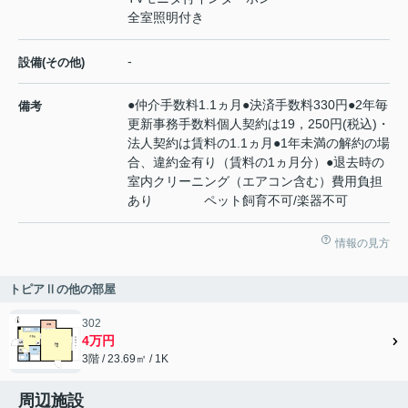
全室照明付き
-
設備(その他)
●仲介手数料1.1ヵ月●決済手数料330円●2年毎
備考
更新事務手数料個人契約は19，250円(税込)・
法人契約は賃料の1.1ヵ月●1年未満の解約の場
合、違約金有り（賃料の1ヵ月分）●退去時の
室内クリーニング（エアコン含む）費用負担
あり ペット飼育不可/楽器不可
情報の見方
トピアⅡの他の部屋
302
4万円
3階 / 23.69㎡ / 1K
周辺施設