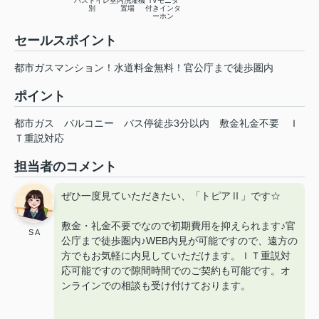
バストイレ
室内洗濯機
TVモニタ
別
置場
付きインタ
ーホン
セールスポイント
都市ガスマンション！水道料金無料！官公庁まで徒歩圏内
ポイント
都市ガス
バルコニー
バス停徒歩3分以内
敷金礼金不要
Ｉ
Ｔ重説対応
担当者のコメント
ぜひ一度見ていただきたい、「トピアⅡ」です☆
敷金・礼金不要でなので初期費用を抑えられます♪官
S A
公庁まで徒歩圏内♪WEB内見が可能ですので、遠方の
方でもお気軽に内見していただけます。ＩＴ重説対
応可能ですので隙間時間でのご契約も可能です。オ
ンラインでの相談も受け付けております。