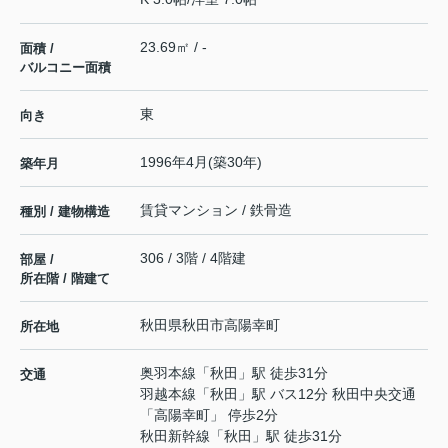
23.69㎡ / -
面積 /
バルコニー面積
東
向き
1996年4月(築30年)
築年月
賃貸マンション / 鉄骨造
種別 / 建物構造
306 / 3階 / 4階建
部屋 /
所在階 / 階建て
秋田県
秋田市
高陽幸町
所在地
奥羽本線
「
秋田
」駅 徒歩31分
交通
羽越本線
「
秋田
」駅 バス12分 秋田中央交通
「高陽幸町」 停歩2分
秋田新幹線
「
秋田
」駅 徒歩31分