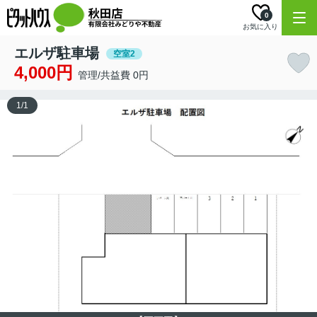
0
お気に入り
エルザ駐車場
空室2
4,000円
管理/共益費 0円
1
/
1