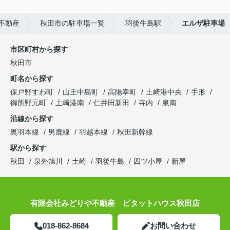
不動産
秋田市の駐車場一覧
羽後牛島駅
エルザ駐車場
市区町村から探す
秋田市
町名から探す
保戸野すわ町
山王中島町
高陽幸町
土崎港中央
手形
御所野元町
土崎港南
仁井田新田
寺内
泉南
沿線から探す
奥羽本線
男鹿線
羽越本線
秋田新幹線
駅から探す
秋田
泉外旭川
土崎
羽後牛島
四ツ小屋
新屋
有限会社みどりや不動産 ピタットハウス秋田店
018-862-8684
お問い合わせ