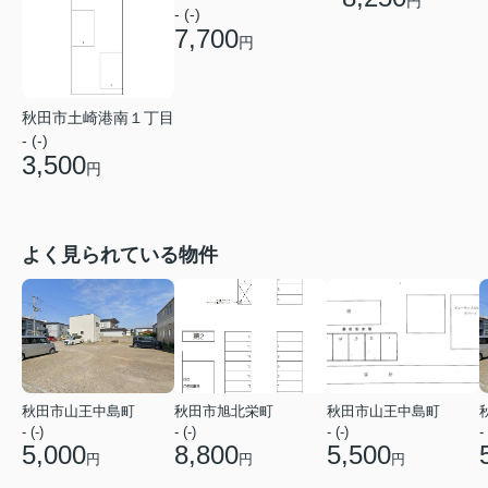
円
- (-)
7,700
円
秋田市土崎港南１丁目
- (-)
3,500
円
よく見られている物件
秋田市山王中島町
秋田市旭北栄町
秋田市山王中島町
- (-)
- (-)
- (-)
- 
5,000
8,800
5,500
円
円
円