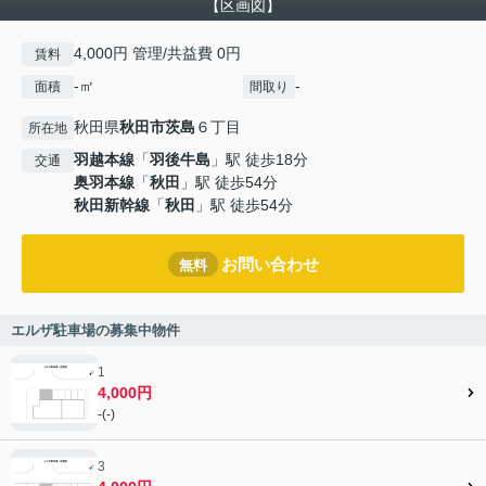
【区画図】
4,000円 管理/共益費 0円
賃料
-㎡
-
面積
間取り
秋田県
秋田市
茨島
６丁目
所在地
羽越本線
「
羽後牛島
」駅 徒歩18分
交通
奥羽本線
「
秋田
」駅 徒歩54分
秋田新幹線
「
秋田
」駅 徒歩54分
お問い合わせ
無料
エルザ駐車場の募集中物件
1
4,000円
-(-)
3