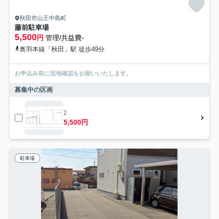
秋田市山王中島町
藤前駐車場
5,500
円
管理/共益費-
奥羽本線「秋田」駅 徒歩49分
お申込み前に現地確認をお願いいたします。
募集中の区画
2
5,500円
駐車場