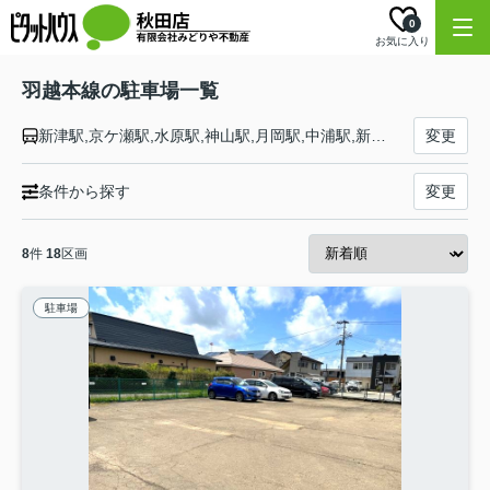
0
お気に入り
羽越本線の駐車場一覧
新津駅,京ケ瀬駅,水原駅,神山駅,月岡駅,中浦駅,新発田駅,加治駅,金塚駅,中条駅,平木田駅,坂町駅,平林駅,岩船町駅,村上駅,間島駅,越後早川駅,桑川駅,今川駅,越後寒川駅,勝木駅,府屋駅,鼠ケ関駅,小岩川駅,あつみ温泉駅,五十川駅,小波渡駅,三瀬駅,羽前水沢駅,羽前大山駅,鶴岡駅,藤島駅,西袋駅,余目駅,北余目駅,砂越駅,東酒田駅,酒田駅,本楯駅,南鳥海駅,遊佐駅,吹浦駅,女鹿駅,小砂川駅,上浜駅,象潟駅,金浦駅,仁賀保駅,西目駅,羽後本荘駅,羽後岩谷駅,折渡駅,羽後亀田駅,岩城みなと駅,道川駅,下浜駅,桂根駅,新屋駅,羽後牛島駅,秋田駅
変更
条件から探す
変更
8
件
18
区画
駐車場