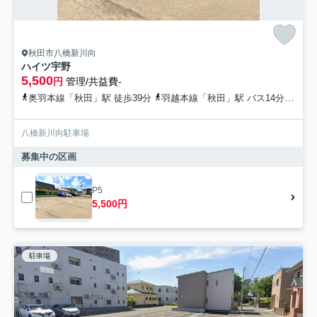
秋田市八橋新川向
ハイツ宇野
5,500
円
管理/共益費-
奥羽本線「秋田」駅 徒歩39分
羽越本線「秋田」駅 バス14分 秋田中央交通「幸町交差点」 停歩6分
八橋新川向駐車場
募集中の区画
P5
5,500円
駐車場