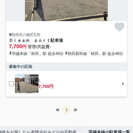
秋田市八橋田五郎
Ｄｒｅａｍ ｐｏｒｔ駐車場
7,700
円
管理/共益費-
羽越本線「秋田」駅 徒歩48分
秋田新幹線「秋田」駅 徒歩48分
募集中の区画
1
7,700円
1
物件をお探しなら有限会社みどりや不動産
羽越本線の駐車場一覧