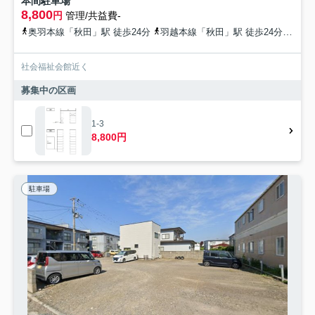
本間駐車場
8,800
円
管理/共益費-
奥羽本線「秋田」駅 徒歩24分
羽越本線「秋田」駅 徒歩24分
秋田
社会福祉会館近く
募集中の区画
1-3
8,800円
駐車場