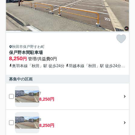
秋田市保戸野すわ町
保戸野本間駐車場
8,250
円
管理/共益費0円
奥羽本線「秋田」駅 徒歩24分
羽越本線「秋田」駅 徒歩24分
秋田
募集中の区画
7
8,250円
8
8,250円