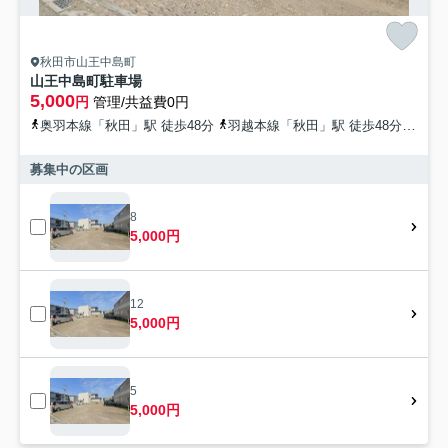
秋田市山王中島町
山王中島町駐車場
5,000
円
管理/共益費0円
奥羽本線「秋田」駅 徒歩48分
羽越本線「秋田」駅 徒歩48分
秋田
募集中の区画
8
5,000円
12
5,000円
5
5,000円