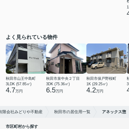
1
よく見られている物件
秋田市山王中島町
秋田市泉中央２丁目
秋田市保戸野桜町
3LDK (57.85㎡)
3DK (75.36㎡)
1K (29.25㎡)
3
4.7
6.5
4.2
万円
万円
万円
有限会社みどりや不動産
秋田市の居住用一覧
アネックス惣
市区町村から探す