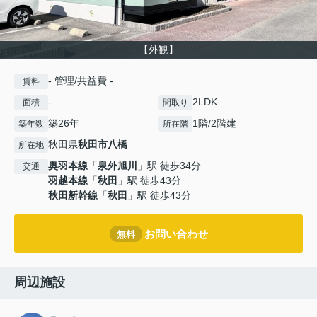
【外観】
- 管理/共益費 -
賃料
-
2LDK
面積
間取り
築26年
1階/2階建
築年数
所在階
秋田県
秋田市
八橋
所在地
奥羽本線
「
泉外旭川
」駅 徒歩34分
交通
羽越本線
「
秋田
」駅 徒歩43分
秋田新幹線
「
秋田
」駅 徒歩43分
お問い合わせ
無料
周辺施設