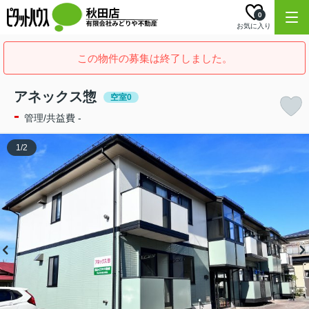
0
お気に入り
この物件の募集は終了しました。
アネックス惣
空室0
-
管理/共益費 -
1
/
2