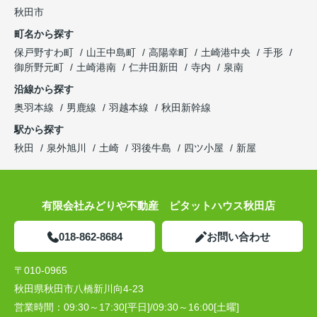
秋田市
町名から探す
保戸野すわ町
山王中島町
高陽幸町
土崎港中央
手形
御所野元町
土崎港南
仁井田新田
寺内
泉南
沿線から探す
奥羽本線
男鹿線
羽越本線
秋田新幹線
駅から探す
秋田
泉外旭川
土崎
羽後牛島
四ツ小屋
新屋
有限会社みどりや不動産 ピタットハウス秋田店
018-862-8684
お問い合わせ
〒010-0965
秋田県秋田市八橋新川向4-23
営業時間：
09:30～17:30[平日]/09:30～16:00[土曜]