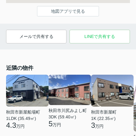
地図アプリで見る
メールで共有する
LINEで共有する
近隣の物件
秋田市川尻みよし町
秋田市新屋船場町
秋田市新屋町
3DK (59.40㎡)
1LDK (35.49㎡)
1K (22.35㎡)
5
4.3
3
万円
万円
万円