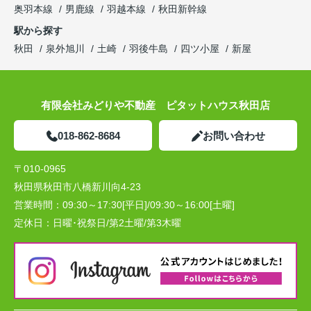
奥羽本線
男鹿線
羽越本線
秋田新幹線
駅から探す
秋田
泉外旭川
土崎
羽後牛島
四ツ小屋
新屋
有限会社みどりや不動産 ピタットハウス秋田店
018-862-8684
お問い合わせ
〒010-0965
秋田県秋田市八橋新川向4-23
営業時間：
09:30～17:30[平日]/09:30～16:00[土曜]
定休日：
日曜･祝祭日/第2土曜/第3木曜