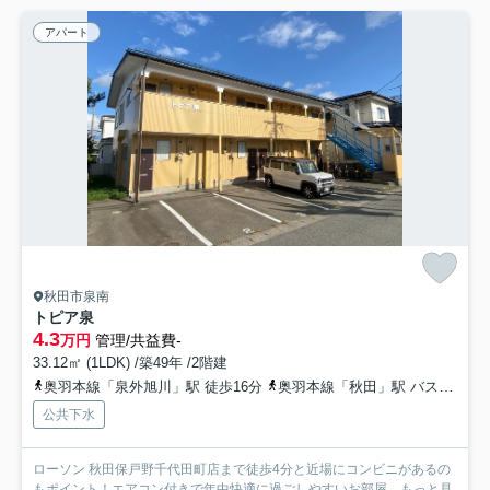
アパート
秋田市泉南
トピア泉
4.3
万円
管理/共益費-
33.12㎡ (1LDK) /築49年 /2階建
奥羽本線「泉外旭川」駅 徒歩16分
奥羽本線「秋田」駅 バス15分 秋田中央交通「泉南三丁目」 停歩5分
公共下水
ローソン 秋田保戸野千代田町店まで徒歩4分と近場にコンビニがあるの
もポイント！エアコン付きで年中快適に過ごしやすいお部屋...
もっと見