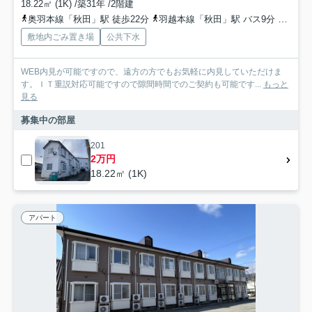
18.22㎡ (1K) /築31年 /2階建
奥羽本線「秋田」駅 徒歩22分
羽越本線「秋田」駅 バス9分 秋田中央交通「野崎［手形］」 停歩4分
敷地内ごみ置き場
公共下水
WEB内見が可能ですので、遠方の方でもお気軽に内見していただけま
す。ＩＴ重説対応可能ですので隙間時間でのご契約も可能です...
もっと
見る
募集中の部屋
201
2万円
18.22㎡ (1K)
アパート