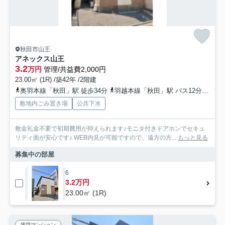
秋田市山王
アネックス山王
3.2
万円
管理/共益費2,000円
23.00㎡ (1R) /築42年 /2階建
奥羽本線「秋田」駅 徒歩34分
羽越本線「秋田」駅 バス12分 秋田中央交通「県庁市役所前（秋田県）」 停歩6分
敷地内ごみ置き場
公共下水
敷金礼金不要で初期費用が抑えられます♪モニタ付きドアホンでセキュ
リティ面が安心です♪ WEB内見が可能ですので、遠方の方...
もっと見る
募集中の部屋
6
3.2万円
23.00㎡ (1R)
賃貸マンション