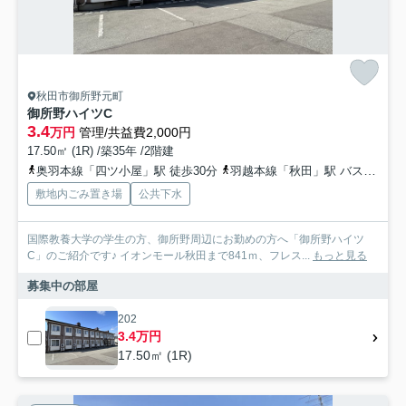
秋田市御所野元町
御所野ハイツC
3.4
万円
管理/共益費2,000円
17.50㎡ (1R) /築35年 /2階建
奥羽本線「四ツ小屋」駅 徒歩30分
羽越本線「秋田」駅 バス31分 秋田中央交通「御所野小学校入口」 停歩11分
敷地内ごみ置き場
公共下水
国際教養大学の学生の方、御所野周辺にお勤めの方へ「御所野ハイツ
C」のご紹介です♪ イオンモール秋田まで841ｍ、フレス...
もっと見る
募集中の部屋
202
3.4万円
17.50㎡ (1R)