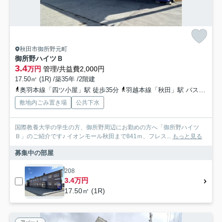
秋田市御所野元町
御所野ハイツＢ
3.4
万円
管理/共益費2,000円
17.50㎡ (1R) /築35年 /2階建
奥羽本線「四ツ小屋」駅 徒歩35分
羽越本線「秋田」駅 バス31分 広面御所野線「御所野小学校入口」 停歩10分
敷地内ごみ置き場
公共下水
国際教養大学の学生の方、御所野周辺にお勤めの方へ「御所野ハイツ
Ｂ」のご紹介です♪ イオンモール秋田まで841ｍ、フレス...
もっと見る
募集中の部屋
208
3.4万円
17.50㎡ (1R)