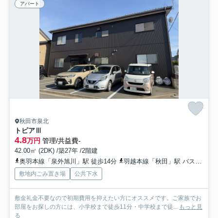
アパート
秋田市泉北
トピアⅢ
4.8
万円
管理/共益費-
42.00㎡ (2DK) /築27年 /2階建
奥羽本線「泉外旭川」駅 徒歩14分
羽越本線「秋田」駅 バス16分 秋田中央交通「八橋大畑」 停歩5分
敷地内ごみ置き場
公共下水
敷金礼金不要なので初期費用を抑えたい方にオススメです。ご家族でお
部屋をお探しの方には、小学校まで徒歩11分・中学校まで徒...
もっと見
る