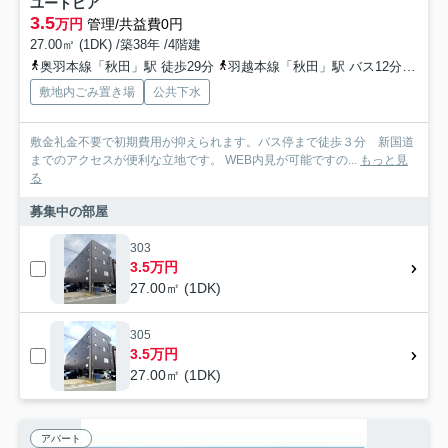
ユートピア
3.5
万円
管理/共益費0円
27.00㎡ (1DK) /築38年 /4階建
奥羽本線「秋田」駅 徒歩29分
羽越本線「秋田」駅 バス12分 秋田中央交通「山王二丁目（秋田県）」 停歩3分
敷地内ごみ置き場
公共下水
敷金礼金不要で初期費用が抑えられます。バス停まで徒歩３分 新国道
までのアクセスが便利な立地です。 WEB内見が可能ですの...
もっと見
る
募集中の部屋
303
3.5万円
27.00㎡ (1DK)
305
3.5万円
27.00㎡ (1DK)
アパート