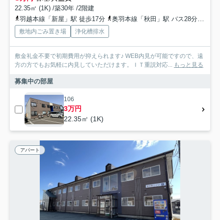
22.35㎡ (1K) /築30年 /2階建
羽越本線「新屋」駅 徒歩17分
奥羽本線「秋田」駅 バス28分 秋田中央交通「新屋駅前」 停歩18分
敷地内ごみ置き場
浄化槽排水
敷金礼金不要で初期費用が抑えられます♪ WEB内見が可能ですので、遠
方の方でもお気軽に内見していただけます。ＩＴ重説対応...
もっと見る
募集中の部屋
106
3万円
22.35㎡ (1K)
アパート