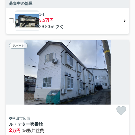
募集中の部屋
1-1
3.5万円
29.80㎡ (2K)
アパート
秋田市広面
ル・テター壱番館
2
万円
管理/共益費-