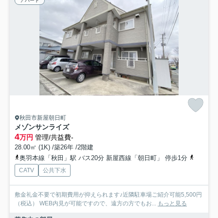
アパート
秋田市新屋朝日町
メゾンサンライズ
4
万円
管理/共益費-
28.00㎡ (1K) /築26年 /2階建
奥羽本線「秋田」駅 バス20分 新屋西線「朝日町」 停歩1分
羽越本線
CATV
公共下水
敷金礼金不要で初期費用が抑えられます♪近隣駐車場ご紹介可能5,500円
（税込） WEB内見が可能ですので、遠方の方でもお...
もっと見る