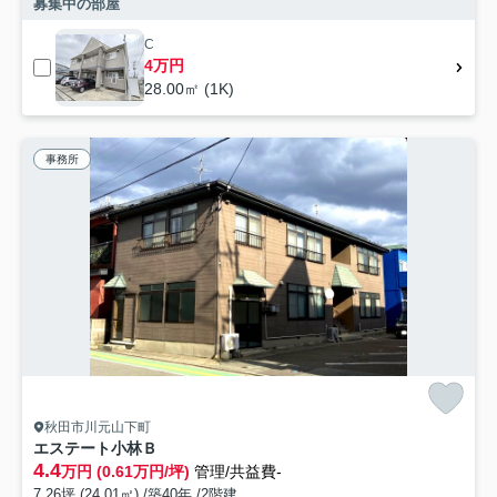
募集中の部屋
C
4万円
28.00㎡ (1K)
事務所
秋田市川元山下町
エステート小林Ｂ
4.4
万円 (0.61万円/坪)
管理/共益費-
7.26坪 (24.01㎡) /築40年 /2階建