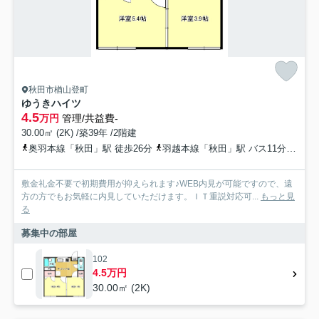
秋田市楢山登町
ゆうきハイツ
4.5
万円
管理/共益費-
30.00㎡ (2K) /築39年 /2階建
奥羽本線「秋田」駅 徒歩26分
羽越本線「秋田」駅 バス11分 秋田中央交通「登町上丁」 停歩3分
敷金礼金不要で初期費用が抑えられます♪WEB内見が可能ですので、遠
方の方でもお気軽に内見していただけます。ＩＴ重説対応可...
もっと見
る
募集中の部屋
102
4.5万円
30.00㎡ (2K)