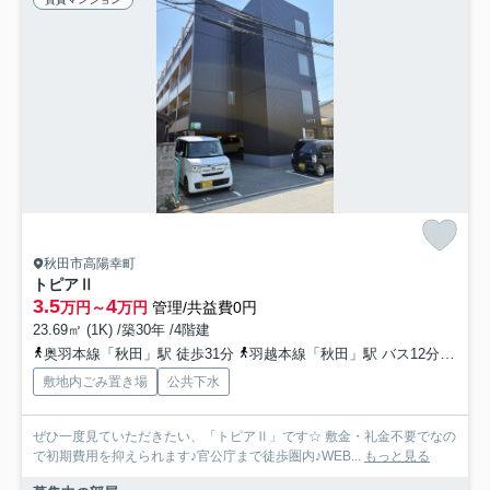
秋田市高陽幸町
トピアⅡ
3.5
4
万円～
万円
管理/共益費0円
23.69㎡ (1K) /築30年 /4階建
奥羽本線「秋田」駅 徒歩31分
羽越本線「秋田」駅 バス12分 秋田中央交通「高陽幸町」 停歩2分
敷地内ごみ置き場
公共下水
ぜひ一度見ていただきたい、「トピアⅡ」です☆ 敷金・礼金不要でなの
で初期費用を抑えられます♪官公庁まで徒歩圏内♪WEB...
もっと見る