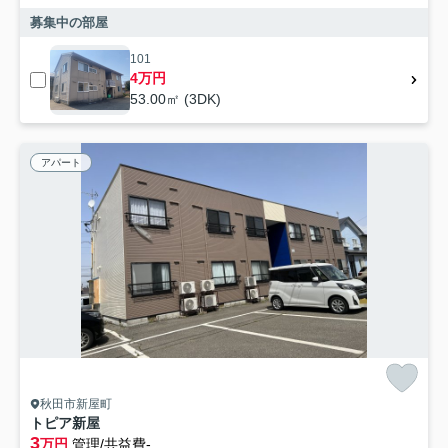
募集中の部屋
101
4万円
53.00㎡ (3DK)
アパート
秋田市新屋町
トピア新屋
3
万円
管理/共益費-