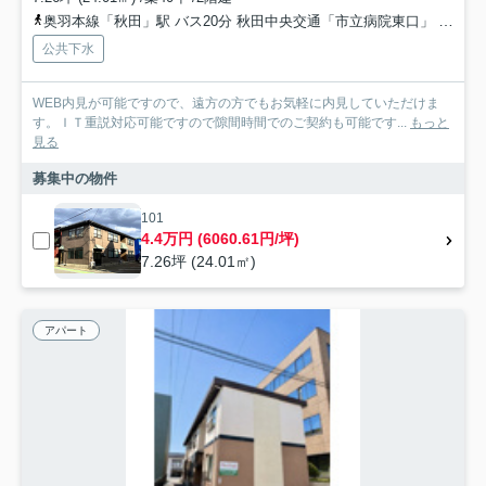
奥羽本線「秋田」駅 バス20分 秋田中央交通「市立病院東口」 停歩1分
公共下水
WEB内見が可能ですので、遠方の方でもお気軽に内見していただけま
す。ＩＴ重説対応可能ですので隙間時間でのご契約も可能です...
もっと
見る
募集中の物件
101
4.4万円 (6060.61円/坪)
7.26坪 (24.01㎡)
アパート