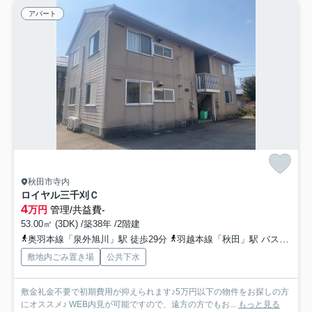
アパート
秋田市寺内
ロイヤル三千刈Ｃ
4
万円
管理/共益費-
53.00㎡ (3DK) /築38年 /2階建
奥羽本線「泉外旭川」駅 徒歩29分
羽越本線「秋田」駅 バス19分 秋田中央交通「高野一区」 停歩5分
敷地内ごみ置き場
公共下水
敷金礼金不要で初期費用が抑えられます♪5万円以下の物件をお探しの方
にオススメ♪ WEB内見が可能ですので、遠方の方でもお...
もっと見る