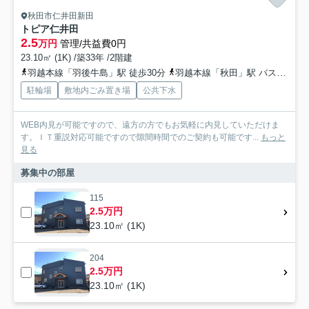
秋田市仁井田新田
トピア仁井田
2.5
万円
管理/共益費0円
23.10㎡ (1K) /築33年 /2階建
羽越本線「羽後牛島」駅 徒歩30分
羽越本線「秋田」駅 バス19分 秋田中央交通「上新田（秋田県）」 停歩3分
駐輪場
敷地内ごみ置き場
公共下水
WEB内見が可能ですので、遠方の方でもお気軽に内見していただけま
す。ＩＴ重説対応可能ですので隙間時間でのご契約も可能です...
もっと
見る
募集中の部屋
115
2.5万円
23.10㎡ (1K)
204
2.5万円
23.10㎡ (1K)