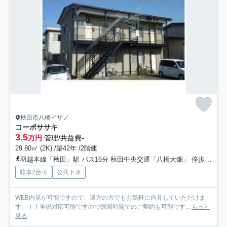
秋田市八橋イサノ
コーポササキ
3.5
万円
管理/共益費-
29.80㎡ (2K) /築42年 /2階建
羽越本線「秋田」駅 バス16分 秋田中央交通「八橋大畑」 停歩9分
駐車2台可
公共下水
WEB内見が可能ですので、遠方の方でもお気軽に内見していただけま
す。ＩＴ重説対応可能ですので隙間時間でのご契約も可能です...
もっと
見る