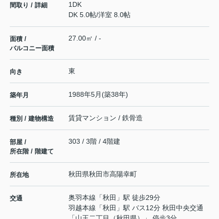
1DK
間取り / 詳細
DK 5.0帖
/
洋室 8.0帖
27.00㎡ / -
面積 /
バルコニー面積
東
向き
1988年5月(築38年)
築年月
賃貸マンション / 鉄骨造
種別 / 建物構造
303 / 3階 / 4階建
部屋 /
所在階 / 階建て
秋田県
秋田市
高陽幸町
所在地
奥羽本線
「
秋田
」駅 徒歩29分
交通
羽越本線
「
秋田
」駅 バス12分 秋田中央交通
「山王二丁目（秋田県）」 停歩3分