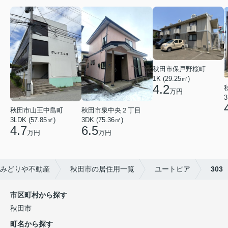
秋田市保戸野桜町
1K (29.25㎡)
4.2
万円
3
秋田市山王中島町
秋田市泉中央２丁目
3LDK (57.85㎡)
3DK (75.36㎡)
4.7
6.5
万円
万円
みどりや不動産
秋田市の居住用一覧
ユートピア
303
市区町村から探す
秋田市
町名から探す