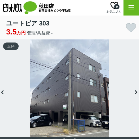
0
お気に入り
ユートピア 303
3.5
万円
管理/共益費 -
1
/
14