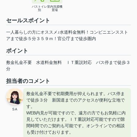
バストイレ
室内洗濯機
別
置場
セールスポイント
一人暮らしの方にオススメ♪水道料金無料！コンビニエンススト
アまで徒歩５分３５９ｍ！官公庁まで徒歩圏内
ポイント
敷金礼金不要
水道料金無料
ＩＴ重説対応
バス停まで徒歩３
分
担当者のコメント
敷金礼金不要で初期費用が抑えられます。バス停ま
で徒歩３分 新国道までのアクセスが便利な立地で
す。
S A
WEB内見が可能ですので、遠方の方でもお気軽に内
見していただけます。ＩＴ重説対応可能ですので隙
間時間でのご契約も可能です。オンラインでの相談
も受け付けております。