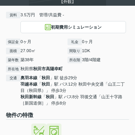
【外観】
3.5万円 管理/共益費 -
賃料
初期費用シミュレーション
0ヶ月
0ヶ月
保証金
礼金
27.00㎡
1DK
面積
間取り
築38年
3階/4階建
築年数
所在階
秋田県
秋田市
高陽幸町
所在地
奥羽本線
「
秋田
」駅 徒歩29分
交通
羽越本線
「
秋田
」駅 バス12分 秋田中央交通「山王二丁
目（秋田県）」 停歩3分
秋田新幹線
「
秋田
」駅 バス8分 羽後交通「山王十字路
［新国道側］」 停歩8分
物件の特徴