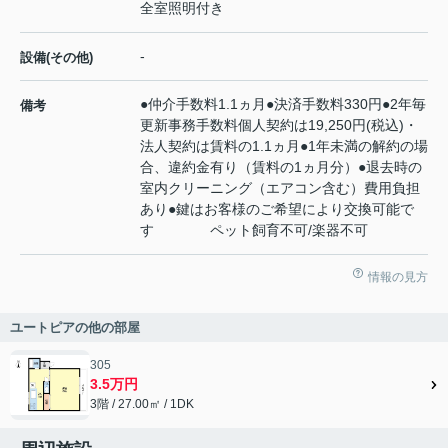
全室照明付き
-
設備(その他)
●仲介手数料1.1ヵ月●決済手数料330円●2年毎
備考
更新事務手数料個人契約は19,250円(税込)・
法人契約は賃料の1.1ヵ月●1年未満の解約の場
合、違約金有り（賃料の1ヵ月分）●退去時の
室内クリーニング（エアコン含む）費用負担
あり●鍵はお客様のご希望により交換可能で
す ペット飼育不可/楽器不可
情報の見方
ユートピアの他の部屋
305
3.5万円
3階 / 27.00㎡ / 1DK