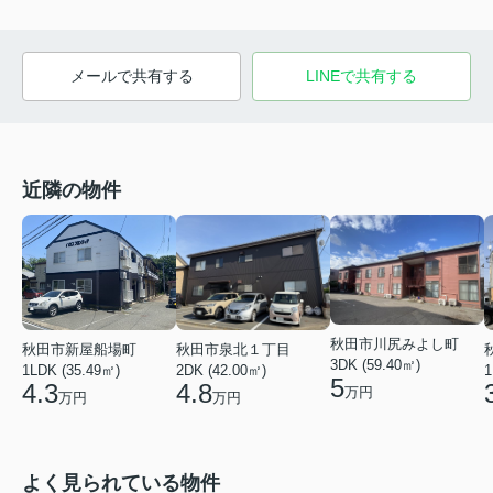
メールで共有する
LINEで共有する
近隣の物件
秋田市川尻みよし町
秋田市新屋船場町
秋田市泉北１丁目
3DK (59.40㎡)
1LDK (35.49㎡)
2DK (42.00㎡)
1
5
4.3
4.8
万円
万円
万円
よく見られている物件