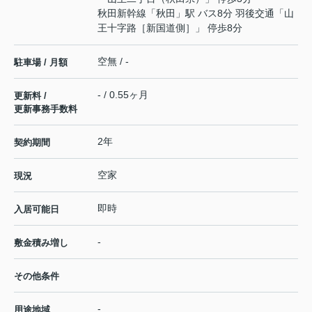
秋田新幹線
「
秋田
」駅 バス8分 羽後交通「山
王十字路［新国道側］」 停歩8分
空無 / -
駐車場 / 月額
- / 0.55ヶ月
更新料 /
更新事務手数料
2年
契約期間
空家
現況
即時
入居可能日
-
敷金積み増し
その他条件
-
用途地域