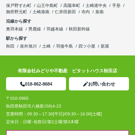
保戸野すわ町
山王中島町
高陽幸町
土崎港中央
手形
御所野元町
土崎港南
仁井田新田
寺内
泉南
沿線から探す
奥羽本線
男鹿線
羽越本線
秋田新幹線
駅から探す
秋田
泉外旭川
土崎
羽後牛島
四ツ小屋
新屋
有限会社みどりや不動産 ピタットハウス秋田店
018-862-8684
お問い合わせ
〒010-0965
秋田県秋田市八橋新川向4-23
営業時間：
09:30～17:30[平日]/09:30～16:00[土曜]
定休日：
日曜･祝祭日/第2土曜/第3木曜