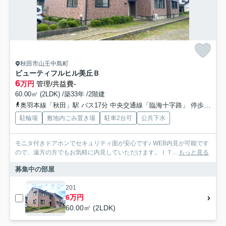
秋田市山王中島町
ビューティフルヒル美丘Ｂ
6
万円
管理/共益費-
60.00㎡ (2LDK) /築33年 /2階建
奥羽本線「秋田」駅 バス17分 中央交通線「臨海十字路」 停歩5分
駐輪場
敷地内ごみ置き場
駐車2台可
公共下水
モニタ付きドアホンでセキュリティ面が安心です♪ WEB内見が可能です
ので、遠方の方でもお気軽に内見していただけます。ＩＴ...
もっと見る
募集中の部屋
201
6万円
60.00㎡ (2LDK)