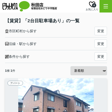
0
お気に入り
【賃貸】「2台目駐車場あり」の一覧
市区町村から探す
変更
沿線・駅から探す
変更
条件から探す
変更
1
棟
1
件
アパート