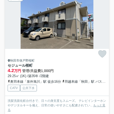
秋田市保戸野桜町
セジュール桜町
4.2
万円
管理/共益費1,000円
29.25㎡ (1K) /築35年 /2階建
奥羽本線「泉外旭川」駅 徒歩16分
羽越本線「秋田」駅 バス16分 秋田中央交通「桜町（秋田県）」 停歩4分
CATV
公共下水
洗髪洗面化粧台付きで、日々の身支度もスムーズ。 テレビインターホン
やデジタルキーを備え、日常の使いやすさにも配慮されてい...
もっと見
る