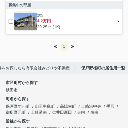
募集中の部屋
205
4.2万円
29.25㎡ (1K)
1
件をお探しなら有限会社みどりや不動産
保戸野桜町の居住用一覧
市区町村から探す
秋田市
町名から探す
保戸野すわ町
山王中島町
高陽幸町
土崎港中央
手形
御所野元町
土崎港南
仁井田新田
寺内
泉南
沿線から探す