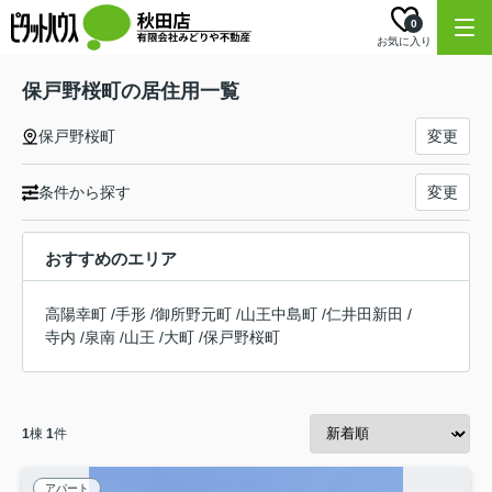
0
お気に入り
保戸野桜町の居住用一覧
保戸野桜町
変更
条件から探す
変更
おすすめのエリア
高陽幸町
/
手形
/
御所野元町
/
山王中島町
/
仁井田新田
/
寺内
/
泉南
/
山王
/
大町
/
保戸野桜町
1
棟
1
件
アパート