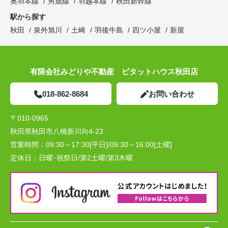
奥羽本線
男鹿線
羽越本線
秋田新幹線
駅から探す
秋田
泉外旭川
土崎
羽後牛島
四ツ小屋
新屋
有限会社みどりや不動産 ピタットハウス秋田店
018-862-8684
お問い合わせ
〒010-0965
秋田県秋田市八橋新川向4-23
営業時間：
09:30～17:30[平日]/09:30～16:00[土曜]
定休日：
日曜･祝祭日/第2土曜/第3木曜