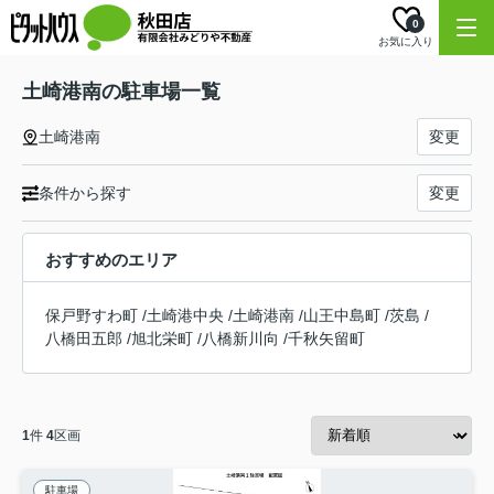
0
お気に入り
土崎港南の駐車場一覧
土崎港南
変更
条件から探す
変更
おすすめのエリア
保戸野すわ町
/
土崎港中央
/
土崎港南
/
山王中島町
/
茨島
/
八橋田五郎
/
旭北栄町
/
八橋新川向
/
千秋矢留町
1
件
4
区画
駐車場