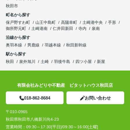
秋田市
町名から探す
保戸野すわ町
山王中島町
高陽幸町
土崎港中央
手形
御所野元町
土崎港南
仁井田新田
寺内
泉南
沿線から探す
奥羽本線
男鹿線
羽越本線
秋田新幹線
駅から探す
秋田
泉外旭川
土崎
羽後牛島
四ツ小屋
新屋
有限会社みどりや不動産 ピタットハウス秋田店
018-862-8684
お問い合わせ
〒010-0965
秋田県秋田市八橋新川向4-23
営業時間：
09:30～17:30[平日]/09:30～16:00[土曜]