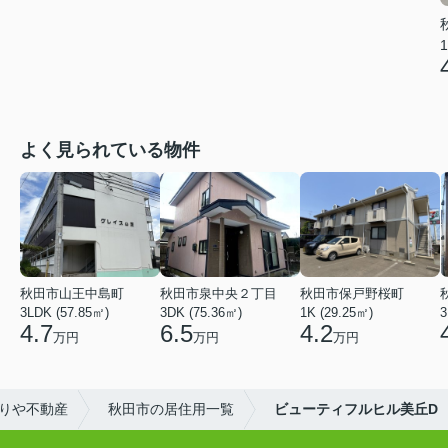
1
よく見られている物件
秋田市山王中島町
秋田市泉中央２丁目
秋田市保戸野桜町
3LDK (57.85㎡)
3DK (75.36㎡)
1K (29.25㎡)
3
4.7
6.5
4.2
万円
万円
万円
りや不動産
秋田市の居住用一覧
ビューティフルヒル美丘D