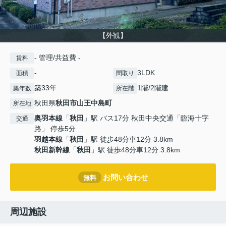
【外観】
- 管理/共益費 -
賃料
-
3LDK
面積
間取り
築33年
1階/2階建
築年数
所在階
秋田県
秋田市
山王中島町
所在地
奥羽本線
「
秋田
」駅 バス17分 秋田中央交通「臨海十字
交通
路」 停歩5分
羽越本線
「
秋田
」駅 徒歩48分車12分 3.8km
秋田新幹線
「
秋田
」駅 徒歩48分車12分 3.8km
お問い合わせ
無料
周辺施設