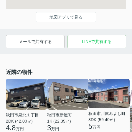
地図アプリで見る
メールで共有する
LINEで共有する
近隣の物件
秋田市川尻みよし町
秋田市泉北１丁目
秋田市新屋町
3DK (59.40㎡)
2DK (42.00㎡)
1K (22.35㎡)
5
4.8
3
万円
万円
万円