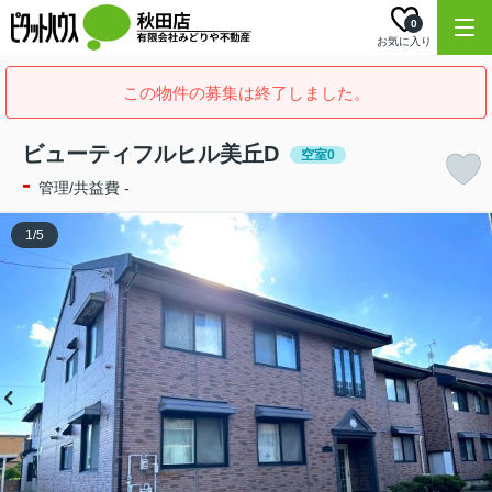
0
お気に入り
この物件の募集は終了しました。
ビューティフルヒル美丘D
空室0
-
管理/共益費 -
1
/
5