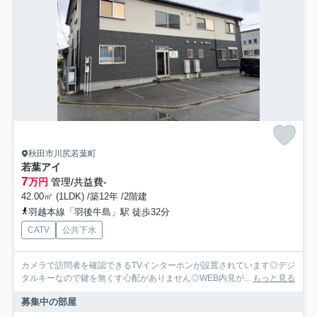
秋田市川尻若葉町
若葉アイ
7
万円
管理/共益費-
42.00㎡ (1LDK) /築12年 /2階建
羽越本線「羽後牛島」駅 徒歩32分
CATV
公共下水
カメラで訪問者を確認できるTVインターホンが設置されています◎デジ
タルキーなので鍵を無くす心配がありません◎WEB内見が...
もっと見る
募集中の部屋