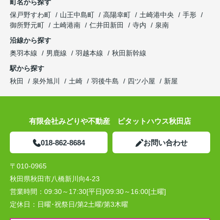
町名から探す
保戸野すわ町
山王中島町
高陽幸町
土崎港中央
手形
御所野元町
土崎港南
仁井田新田
寺内
泉南
沿線から探す
奥羽本線
男鹿線
羽越本線
秋田新幹線
駅から探す
秋田
泉外旭川
土崎
羽後牛島
四ツ小屋
新屋
有限会社みどりや不動産 ピタットハウス秋田店
018-862-8684
お問い合わせ
〒010-0965
秋田県秋田市八橋新川向4-23
営業時間：
09:30～17:30[平日]/09:30～16:00[土曜]
定休日：
日曜･祝祭日/第2土曜/第3木曜