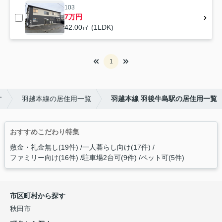
103
7万円
42.00㎡ (1LDK)
1
す
羽越本線の居住用一覧
羽越本線 羽後牛島駅の居住用一覧
おすすめこだわり特集
敷金・礼金無し(19件)
一人暮らし向け(17件)
ファミリー向け(16件)
駐車場2台可(9件)
ペット可(5件)
市区町村から探す
秋田市