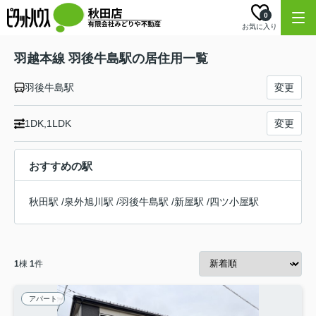
0
お気に入り
羽越本線 羽後牛島駅の居住用一覧
羽後牛島駅
変更
1DK,1LDK
変更
おすすめの駅
秋田駅
/
泉外旭川駅
/
羽後牛島駅
/
新屋駅
/
四ツ小屋駅
1
棟
1
件
アパート