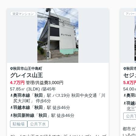
賃貸マンション
アパー
秋田市
山王中島町
秋田
グレイス山王
セジ
4.7
万円
管理/共益費3,000円
5.8
万
57.85㎡ (3LDK) /築45年
54.00
奥羽本線
「
秋田
」駅 バス19分 秋田中央交通「川
奥羽
尻大川町」 停歩6分
羽越
羽越本線
「
秋田
」駅 徒歩46分
北三
秋田新幹線
「
秋田
」駅 徒歩46分
公共
駐輪場
公共下水
都市ガ
いるの