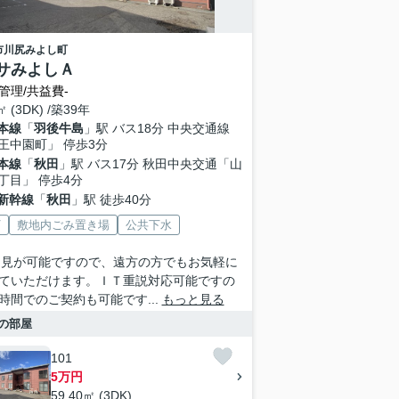
市
川尻みよし町
サみよしＡ
管理/共益費-
㎡ (3DK) /築39年
本線
「
羽後牛島
」駅 バス18分 中央交通線
王中園町」 停歩3分
本線
「
秋田
」駅 バス17分 秋田中央交通「山
丁目」 停歩4分
新幹線
「
秋田
」駅 徒歩40分
V
敷地内ごみ置き場
公共下水
内見が可能ですので、遠方の方でもお気軽に
ていただけます。ＩＴ重説対応可能ですの
時間でのご契約も可能です...
もっと見る
の部屋
101
5万円
59.40㎡ (3DK)