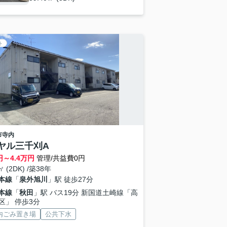
ト
市
寺内
ヤル三千刈A
円～
4.4
万円
管理/共益費0円
㎡ (2DK) /築38年
本線
「
泉外旭川
」駅 徒歩27分
本線
「
秋田
」駅 バス19分 新国道土崎線「高
区」 停歩3分
内ごみ置き場
公共下水