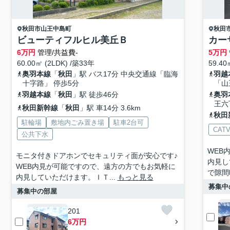
秋田市
山王中島町
秋田
ビューティフルヒル美丘Ｂ
カー
6
万円
管理/共益費-
5
万円
60.00㎡ (2LDK) /築33年
59.40
奥羽本線
「
秋田
」駅 バス17分 中央交通線「臨海
羽越
十字路」 停歩5分
「山
羽越本線
「
秋田
」駅 徒歩46分
奥羽
王六
秋田新幹線
「
秋田
」駅 車14分 3.6km
秋田
駐輪場
敷地内ごみ置き場
駐車2台可
CAT
公共下水
WEB
モニタ付きドアホンでセキュリティ面が安心です♪
内見し
WEB内見が可能ですので、遠方の方でもお気軽に
で隙間
内見していただけます。ＩＴ...
もっと見る
募集中
募集中の部屋
201
6万円