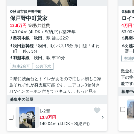
秋田市
保戸野中町
秋田
保戸野中町貸家
ロイ
13.8
万円
管理/共益費-
4
万円
140.04㎡ (4LDK＋S(納戸)) /築25年
53.00
奥羽本線
「
秋田
」駅 徒歩22分
奥羽
秋田新幹線
「
秋田
」駅 バス15分 添川線「すわ
羽越
町」 停歩3分
野一
羽越本線
「
秋田
」駅 車10分
敷地
駐車2台可
公共下水
敷金礼
下の物
２階に洗面台とトイレがあるので忙しい朝もご家
能です
族それぞれが身支度可能です。エアコン3台付き
♪TVインターホン付きでセキュリ...
もっと見る
募集中
募集中の部屋
1-2階
13.8万円
140.04㎡ (4LDK＋S(納戸))