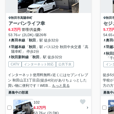
秋田市
高陽幸町
秋田
アーバンライフ幸
セジ
6.3
万円
管理/共益費-
5.7
万
53.76㎡ (2LDK) /築26年
54.65
奥羽本線
「
秋田
」駅 徒歩32分
奥羽
羽越本線
「
秋田
」駅 バス12分 秋田中央交通「高
羽越
陽幸町」 停歩2分
秋田
秋田新幹線
「
秋田
」駅 徒歩32分
「千
CATV
インターネット対応
公共下水
イン
インターネット使用料無料♪近くにはセブンイレブ
徒歩5
ン 秋田山王1丁目店(徒歩4分)がありちょっとした
学校が
買い物に便利です！WEB...
もっと見る
方の方
募集中の部屋
募集中
102
6.3万円
53.76㎡ (2LDK)