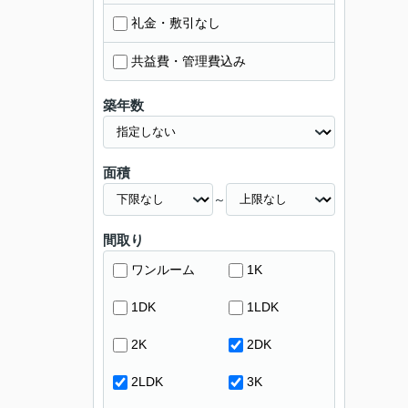
礼金・敷引なし
共益費・管理費込み
築年数
面積
～
間取り
ワンルーム
1K
1DK
1LDK
2K
2DK
2LDK
3K