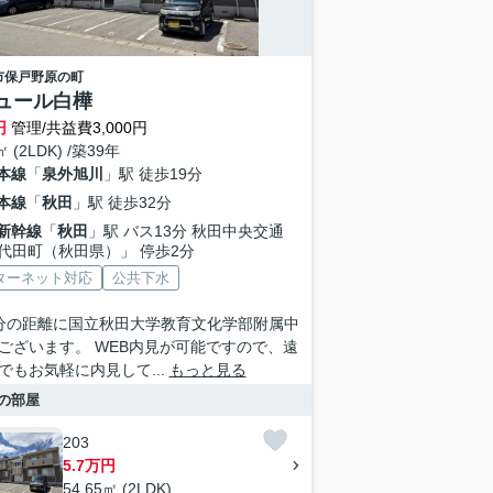
市
保戸野原の町
ュール白樺
円
管理/共益費3,000円
㎡ (2LDK) /築39年
本線
「
泉外旭川
」駅 徒歩19分
本線
「
秋田
」駅 徒歩32分
新幹線
「
秋田
」駅 バス13分 秋田中央交通
代田町（秋田県）」 停歩2分
ターネット対応
公共下水
分の距離に国立秋田大学教育文化学部附属中
ございます。 WEB内見が可能ですので、遠
でもお気軽に内見して...
もっと見る
の部屋
203
5.7万円
54.65㎡ (2LDK)