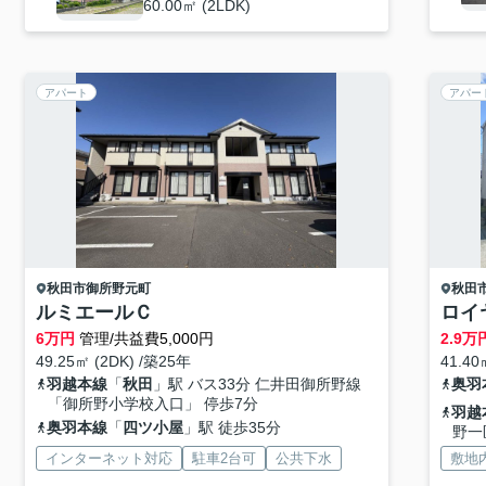
60.00㎡ (2LDK)
アパート
アパー
秋田市
御所野元町
秋田
ルミエールＣ
ロイ
6
万円
管理/共益費5,000円
2.9
万
49.25㎡ (2DK) /築25年
41.40
羽越本線
「
秋田
」駅 バス33分 仁井田御所野線
奥羽
「御所野小学校入口」 停歩7分
羽越
奥羽本線
「
四ツ小屋
」駅 徒歩35分
野一
インターネット対応
駐車2台可
公共下水
敷地