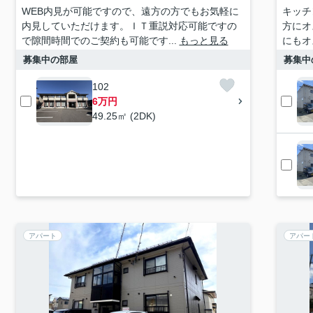
WEB内見が可能ですので、遠方の方でもお気軽に
キッチ
内見していただけます。ＩＴ重説対応可能ですの
方にオ
で隙間時間でのご契約も可能です...
もっと見る
にもオ
募集中の部屋
募集中
102
6万円
49.25㎡ (2DK)
アパート
アパー