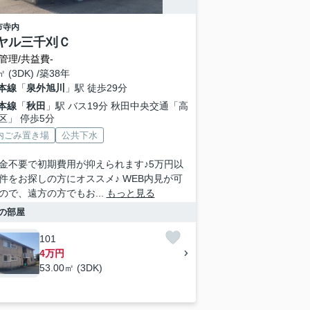
市
寺内
ヤル三千刈Ｃ
管理/共益費-
㎡ (3DK) /築38年
本線
「
泉外旭川
」駅 徒歩29分
本線
「
秋田
」駅 バス19分 秋田中央交通「高
区」 停歩5分
内ごみ置き場
公共下水
金不要で初期費用が抑えられます♪5万円以
件をお探しの方にオススメ♪ WEB内見が可
ので、遠方の方でもお...
もっと見る
の部屋
101
4万円
53.00㎡ (3DK)