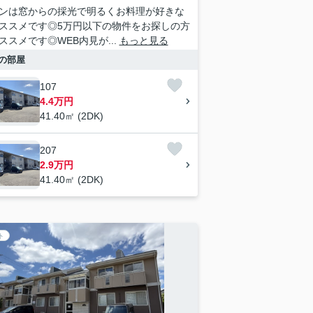
ンは窓からの採光で明るくお料理が好きな
ススメです◎5万円以下の物件をお探しの方
ススメです◎WEB内見が...
もっと見る
の部屋
107
4.4万円
41.40㎡ (2DK)
207
2.9万円
41.40㎡ (2DK)
ト