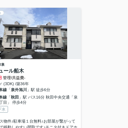
ト
市
泉
ュール船木
円
管理/共益費-
㎡ (3DK) /築36年
本線
「
泉外旭川
」駅 徒歩6分
本線
「
秋田
」駅 バス16分 秋田中央交通「泉
丁目」 停歩4分
下水
ス物件♪駐車場１台無料♪お部屋が繋がって
で移動しやすい間取です♪モニタ付きドアホ