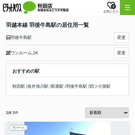
0
お気に入り
羽越本線 羽後牛島駅の居住用一覧
羽後牛島駅
変更
ワンルーム,1K
変更
おすすめの駅
秋田駅
/
泉外旭川駅
/
新屋駅
/
羽後牛島駅
/
四ツ小屋駅
1
棟
3
件
アパート