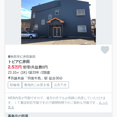
秋田市仁井田新田
トピア仁井田
2.5
万円
管理/共益費0円
23.10㎡ (1K) /築33年 /2階建
羽越本線「羽後牛島」駅 徒歩30分
駐輪場
敷地内ごみ置き場
公共下水
WEB内見が可能ですので、遠方の方でもお気軽に内見していただけま
す。ＩＴ重説対応可能ですので隙間時間でのご契約も可能です...
もっと
見る
募集中の部屋