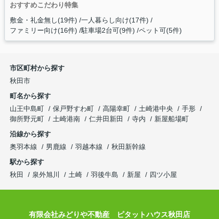
おすすめこだわり特集
敷金・礼金無し(19件)
一人暮らし向け(17件)
ファミリー向け(16件)
駐車場2台可(9件)
ペット可(5件)
市区町村から探す
秋田市
町名から探す
山王中島町
保戸野すわ町
高陽幸町
土崎港中央
手形
御所野元町
土崎港南
仁井田新田
寺内
新屋船場町
沿線から探す
奥羽本線
男鹿線
羽越本線
秋田新幹線
駅から探す
秋田
泉外旭川
土崎
羽後牛島
新屋
四ツ小屋
有限会社みどりや不動産 ピタットハウス秋田店