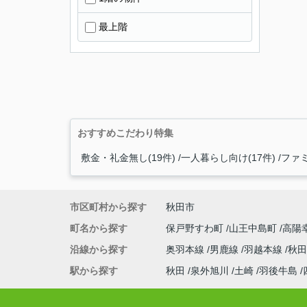
最上階
おすすめこだわり特集
敷金・礼金無し(19件)
一人暮らし向け(17件)
ファミ
市区町村から探す
秋田市
町名から探す
保戸野すわ町
山王中島町
高陽
沿線から探す
奥羽本線
男鹿線
羽越本線
秋田
駅から探す
秋田
泉外旭川
土崎
羽後牛島