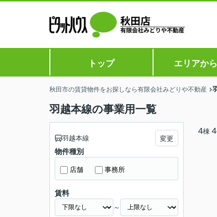
トップ
エリアか
秋田市の賃貸物件をお探しなら有限会社みどりや不動産
羽越本線の事業用一覧
4
4
棟
羽越本線
変更
物件種別
店舗
事務所
賃料
～