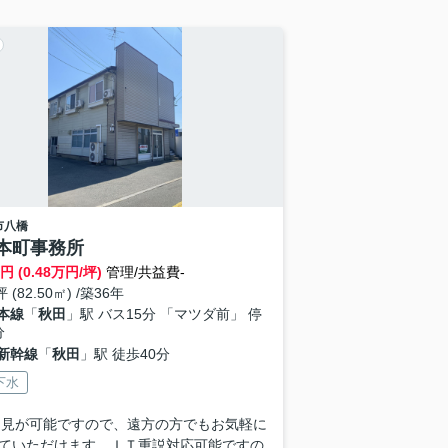
市
八橋
本町事務所
円 (0.48万円/坪)
管理/共益費-
坪 (82.50㎡) /築36年
本線
「
秋田
」駅 バス15分 「マツダ前」 停
分
新幹線
「
秋田
」駅 徒歩40分
下水
内見が可能ですので、遠方の方でもお気軽に
ていただけます。ＩＴ重説対応可能ですの