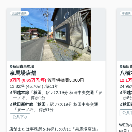
店舗事務所
事務所
秋田市
泉馬場
秋田
泉馬場店舗
八橋
9
万円 (0.65万円/坪)
管理/共益費5,000円
12.1
万
13.82坪 (45.70㎡) /築11年
24.95
羽越本線
「
秋田
」駅 バス19分 秋田中央交通「泉
羽越
一ノ坪」 停歩1分
歩8
秋田新幹線
「
秋田
」駅 バス19分 秋田中央交通
秋田
「泉一ノ坪」 停歩1分
公共
公共下水
WEB
店舗または事務所をお探しの方に「泉馬場店舗」
内見し