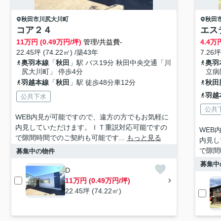
秋田市
川尻大川町
秋田
コア２４
エス
11
万円 (0.49万円/坪)
管理/共益費-
4.4
万円
22.45坪 (74.22㎡) /築43年
7.26坪
奥羽本線
「
秋田
」駅 バス19分 秋田中央交通「川
奥羽
尻大川町」 停歩4分
立病
羽越本線
「
秋田
」駅 徒歩48分車12分
秋田
羽越
公共下水
公共
WEB内見が可能ですので、遠方の方でもお気軽に
内見していただけます。ＩＴ重説対応可能ですの
WEB
で隙間時間でのご契約も可能です...
もっと見る
内見し
で隙間
募集中の物件
募集中
D
11万円 (0.49万円/坪)
22.45坪 (74.22㎡)