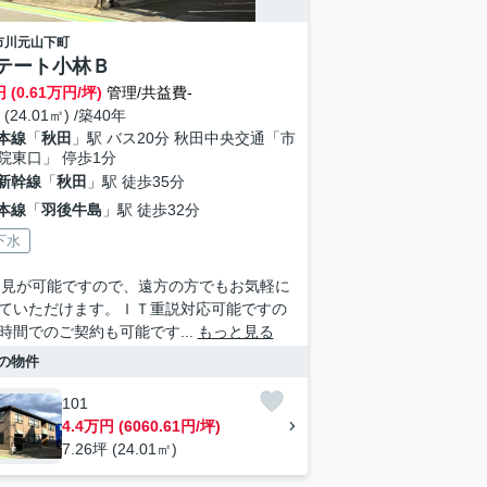
市
川元山下町
テート小林Ｂ
 (0.61万円/坪)
管理/共益費-
 (24.01㎡) /築40年
本線
「
秋田
」駅 バス20分 秋田中央交通「市
院東口」 停歩1分
新幹線
「
秋田
」駅 徒歩35分
本線
「
羽後牛島
」駅 徒歩32分
下水
内見が可能ですので、遠方の方でもお気軽に
ていただけます。ＩＴ重説対応可能ですの
時間でのご契約も可能です...
もっと見る
の物件
101
4.4万円 (6060.61円/坪)
7.26坪 (24.01㎡)