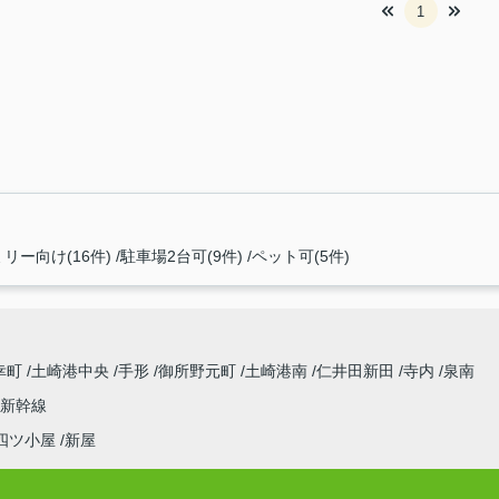
1
リー向け(16件)
駐車場2台可(9件)
ペット可(5件)
幸町
土崎港中央
手形
御所野元町
土崎港南
仁井田新田
寺内
泉南
新幹線
四ツ小屋
新屋