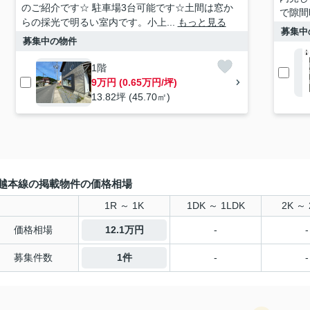
のご紹介です☆ 駐車場3台可能です☆土間は窓か
で隙間
らの採光で明るい室内です。小上...
もっと見る
募集中
募集中の物件
1階
9万円 (0.65万円/坪)
13.82坪 (45.70㎡)
越本線の掲載物件の価格相場
1R ～ 1K
1DK ～ 1LDK
2K ～ 
価格相場
12.1万円
-
-
募集件数
1件
-
-