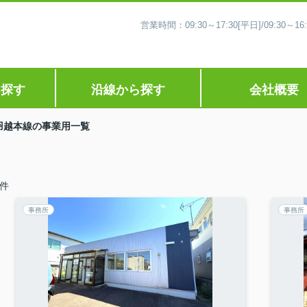
営業時間：09:30～17:30[平日]/09:30
ら探す
沿線から探す
会社概要
羽越本線の事業用一覧
件
事務所
事務所