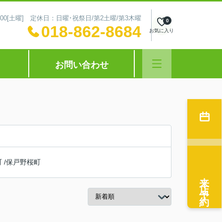
～16:00[土曜] 定休日：日曜･祝祭日/第2土曜/第3木曜
0
018-862-8684
お気に入り
お問い合わせ
町
/
保戸野桜町
来店予約