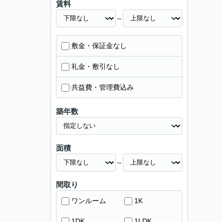
賃料
～
敷金・保証金なし
礼金・敷引なし
共益費・管理費込み
築年数
面積
～
間取り
ワンルーム
1K
1DK
1LDK