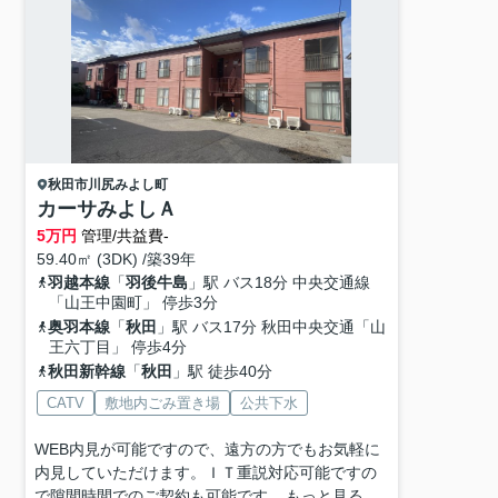
秋田市
川尻みよし町
カーサみよしＡ
5
万円
管理/共益費-
59.40㎡ (3DK) /築39年
羽越本線
「
羽後牛島
」駅 バス18分 中央交通線
「山王中園町」 停歩3分
奥羽本線
「
秋田
」駅 バス17分 秋田中央交通「山
王六丁目」 停歩4分
秋田新幹線
「
秋田
」駅 徒歩40分
CATV
敷地内ごみ置き場
公共下水
WEB内見が可能ですので、遠方の方でもお気軽に
内見していただけます。ＩＴ重説対応可能ですの
で隙間時間でのご契約も可能です...
もっと見る