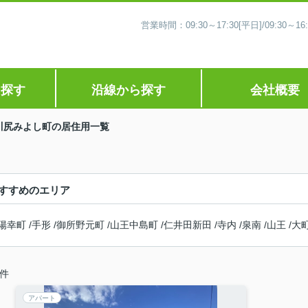
営業時間：09:30～17:30[平日]/09:30
ら探す
沿線から探す
会社概要
川尻みよし町の居住用一覧
すすめのエリア
陽幸町
/
手形
/
御所野元町
/
山王中島町
/
仁井田新田
/
寺内
/
泉南
/
山王
/
大
件
アパート