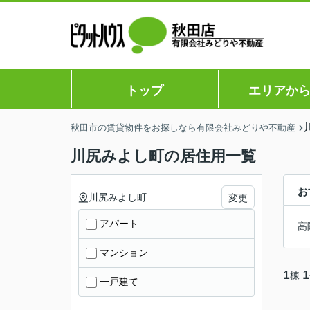
トップ
エリアか
秋田市の賃貸物件をお探しなら有限会社みどりや不動産
川尻みよし町の居住用一覧
お
川尻みよし町
変更
アパート
高
マンション
1
1
棟
一戸建て