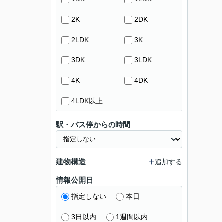
2K
2DK
2LDK
3K
3DK
3LDK
4K
4DK
4LDK以上
駅・バス停からの時間
建物構造
追加する
情報公開日
指定しない
本日
3日以内
1週間以内