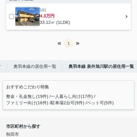
101
4.3万円
33.12㎡ (1LDK)
1
す
奥羽本線の居住用一覧
奥羽本線 泉外旭川駅の居住用一覧
おすすめこだわり特集
敷金・礼金無し(19件)
一人暮らし向け(17件)
ファミリー向け(16件)
駐車場2台可(9件)
ペット可(5件)
市区町村から探す
秋田市