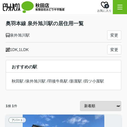
0
お気に入り
奥羽本線 泉外旭川駅の居住用一覧
泉外旭川駅
変更
1DK,1LDK
変更
おすすめの駅
秋田駅
/
泉外旭川駅
/
羽後牛島駅
/
新屋駅
/
四ツ小屋駅
1
棟
1
件
アパート