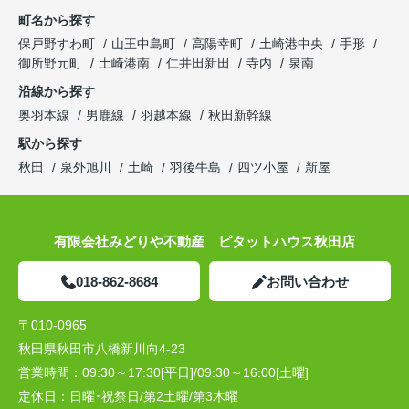
町名から探す
保戸野すわ町
山王中島町
高陽幸町
土崎港中央
手形
御所野元町
土崎港南
仁井田新田
寺内
泉南
沿線から探す
奥羽本線
男鹿線
羽越本線
秋田新幹線
駅から探す
秋田
泉外旭川
土崎
羽後牛島
四ツ小屋
新屋
有限会社みどりや不動産 ピタットハウス秋田店
018-862-8684
お問い合わせ
〒010-0965
秋田県秋田市八橋新川向4-23
営業時間：
09:30～17:30[平日]/09:30～16:00[土曜]
定休日：
日曜･祝祭日/第2土曜/第3木曜