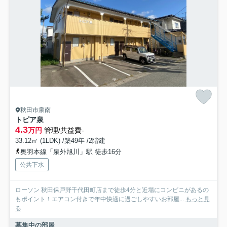
秋田市泉南
トピア泉
4.3
万円
管理/共益費-
33.12㎡ (1LDK) /築49年 /2階建
奥羽本線「泉外旭川」駅 徒歩16分
公共下水
ローソン 秋田保戸野千代田町店まで徒歩4分と近場にコンビニがあるの
もポイント！エアコン付きで年中快適に過ごしやすいお部屋...
もっと見
る
募集中の部屋