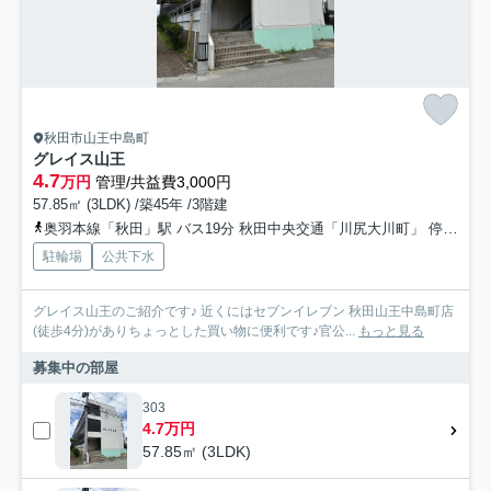
秋田市山王中島町
グレイス山王
4.7
万円
管理/共益費3,000円
57.85㎡ (3LDK) /築45年 /3階建
奥羽本線「秋田」駅 バス19分 秋田中央交通「川尻大川町」 停歩6分
駐輪場
公共下水
グレイス山王のご紹介です♪ 近くにはセブンイレブン 秋田山王中島町店
(徒歩4分)がありちょっとした買い物に便利です♪官公...
もっと見る
募集中の部屋
303
4.7万円
57.85㎡ (3LDK)