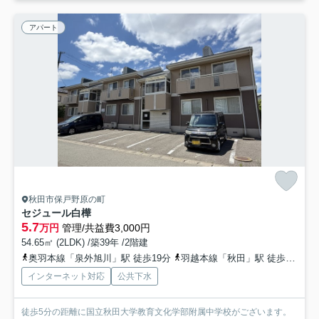
アパート
秋田市保戸野原の町
セジュール白樺
5.7
万円
管理/共益費3,000円
54.65㎡ (2LDK) /築39年 /2階建
奥羽本線「泉外旭川」駅 徒歩19分
羽越本線「秋田」駅 徒歩32分
インターネット対応
公共下水
徒歩5分の距離に国立秋田大学教育文化学部附属中学校がございます。