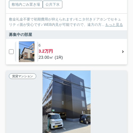
敷地内ごみ置き場
公共下水
敷金礼金不要で初期費用が抑えられます♪モニタ付きドアホンでセキュ
リティ面が安心です♪ WEB内見が可能ですので、遠方の方...
もっと見る
募集中の部屋
6
3.2万円
23.00㎡ (1R)
賃貸マンション