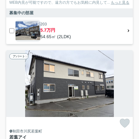
WEB内見が可能ですので、遠方の方でもお気軽に内見して...
もっと見る
募集中の部屋
203
5.7万円
54.65㎡ (2LDK)
アパート
秋田市川尻若葉町
若葉アイ