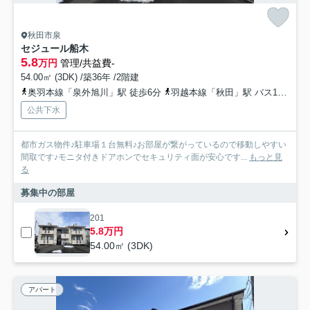
秋田市泉
セジュール船木
5.8
万円
管理/共益費-
54.00㎡ (3DK) /築36年 /2階建
奥羽本線「泉外旭川」駅 徒歩6分
羽越本線「秋田」駅 バス16分 秋田中央交通「泉北三丁目」 停歩4分
公共下水
都市ガス物件♪駐車場１台無料♪お部屋が繋がっているので移動しやすい
間取です♪モニタ付きドアホンでセキュリティ面が安心です...
もっと見
る
募集中の部屋
201
5.8万円
54.00㎡ (3DK)
アパート