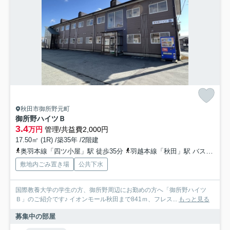
秋田市御所野元町
御所野ハイツＢ
3.4
万円
管理/共益費2,000円
17.50㎡ (1R) /築35年 /2階建
奥羽本線「四ツ小屋」駅 徒歩35分
羽越本線「秋田」駅 バス31分 広面御所野線「御所野小学校入口」 停歩10分
敷地内ごみ置き場
公共下水
国際教養大学の学生の方、御所野周辺にお勤めの方へ「御所野ハイツ
Ｂ」のご紹介です♪ イオンモール秋田まで841ｍ、フレス...
もっと見る
募集中の部屋