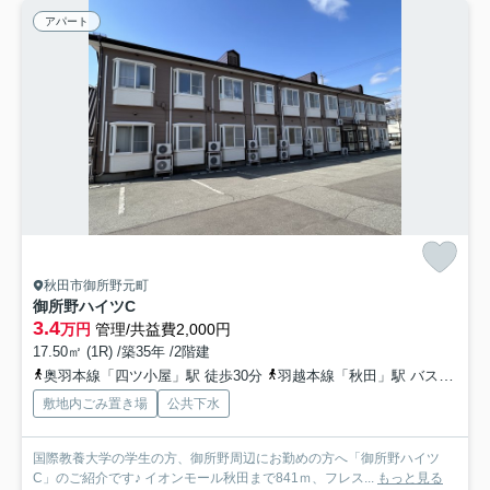
アパート
秋田市御所野元町
御所野ハイツC
3.4
万円
管理/共益費2,000円
17.50㎡ (1R) /築35年 /2階建
奥羽本線「四ツ小屋」駅 徒歩30分
羽越本線「秋田」駅 バス31分 秋田中央交通「御所野小学校入口」 停歩11分
敷地内ごみ置き場
公共下水
国際教養大学の学生の方、御所野周辺にお勤めの方へ「御所野ハイツ
C」のご紹介です♪ イオンモール秋田まで841ｍ、フレス...
もっと見る