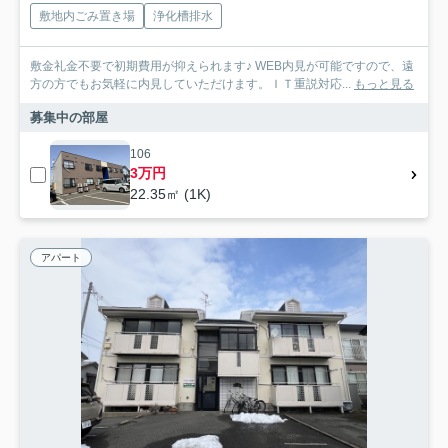
敷地内ごみ置き場
浄化槽排水
敷金礼金不要で初期費用が抑えられます♪ WEB内見が可能ですので、遠
方の方でもお気軽に内見していただけます。ＩＴ重説対応...
もっと見る
募集中の部屋
106
3万円
22.35㎡ (1K)
アパート