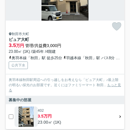
秋田市大町
ピュア大町
3.5
万円
管理/共益費3,000円
23.00㎡ (1K) /築45年 /4階建
奥羽本線「秋田」駅 徒歩25分
羽越本線「秋田」駅 バス8分 秋田中央交通「大町五丁目」 停歩1分
公共下水
奥羽本線秋田駅周辺への引っ越しをお考えなら「ピュア大町」♪最上階
の明るい採光のお部屋です。近くにはファミリーマート 秋田...
もっと見
る
募集中の部屋
402
3.5万円
23.00㎡ (1K)