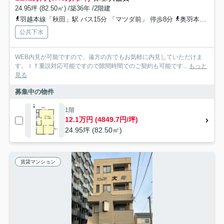
24.95坪 (82.50㎡) /築36年 /2階建
羽越本線「秋田」駅 バス15分 「マツダ前」 停歩8分
奥羽本線「泉外旭川」駅 徒歩25分
公共下水
WEB内見が可能ですので、遠方の方でもお気軽に内見していただけま
す。ＩＴ重説対応可能ですので隙間時間でのご契約も可能です...
もっと
見る
募集中の物件
1階
12.1万円 (4849.7円/坪)
24.95坪 (82.50㎡)
賃貸マンション