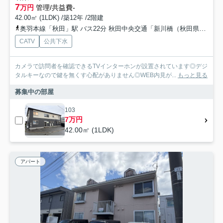
7
万円
管理/共益費-
42.00㎡ (1LDK) /築12年 /2階建
奥羽本線「秋田」駅 バス22分 秋田中央交通「新川橋（秋田県）」 停歩4分
CATV
公共下水
カメラで訪問者を確認できるTVインターホンが設置されています◎デジ
タルキーなので鍵を無くす心配がありません◎WEB内見が...
もっと見る
募集中の部屋
103
7万円
42.00㎡ (1LDK)
アパート