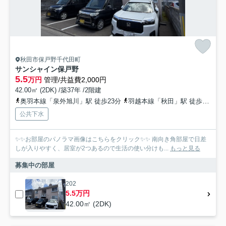
秋田市保戸野千代田町
サンシャイン保戸野
5.5
万円
管理/共益費2,000円
42.00㎡ (2DK) /築37年 /2階建
奥羽本線「泉外旭川」駅 徒歩23分
羽越本線「秋田」駅 徒歩34分
公共下水
✨✨お部屋のパノラマ画像はこちらをクリック✨✨ 南向き角部屋で日差
しが入りやすく、居室が2つあるので生活の使い分けも...
もっと見る
募集中の部屋
202
5.5万円
42.00㎡ (2DK)