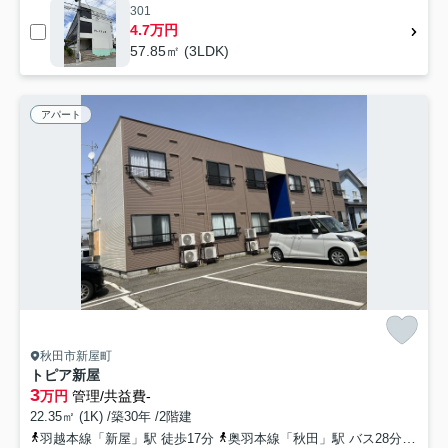
301
4.7万円
57.85㎡ (3LDK)
アパート
秋田市新屋町
トピア新屋
3
万円
管理/共益費-
22.35㎡ (1K) /築30年 /2階建
羽越本線「新屋」駅 徒歩17分
奥羽本線「秋田」駅 バス28分 秋田中央交通「新屋駅前」 停歩18分