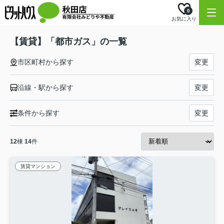
0
お気に入り
【賃貸】「都市ガス」の一覧
市区町村から探す
変更
沿線・駅から探す
変更
条件から探す
変更
12
棟
14
件
賃貸マンション