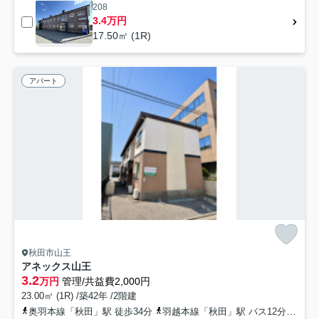
208
3.4万円
17.50㎡ (1R)
アパート
秋田市山王
アネックス山王
3.2
万円
管理/共益費2,000円
23.00㎡ (1R) /築42年 /2階建
奥羽本線「秋田」駅 徒歩34分
羽越本線「秋田」駅 バス12分 秋田中央交通「県庁市役所前（秋田県）」 停歩6分