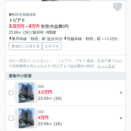
秋田市高陽幸町
トピアⅡ
3.5
4
万円～
万円
管理/共益費0円
23.69㎡ (1K) /築30年 /4階建
奥羽本線「秋田」駅 徒歩31分
羽越本線「秋田」駅 バス12分 秋田中央交通「高陽幸町」 停歩2分
敷地内ごみ置き場
公共下水
ぜひ一度見ていただきたい、「トピアⅡ」です☆ 敷金・礼金不要でなの
で初期費用を抑えられます♪官公庁まで徒歩圏内♪WEB...
もっと見る
募集中の部屋
306
3.5万円
23.69㎡ (1K)
302
4万円
23.69㎡ (1K)