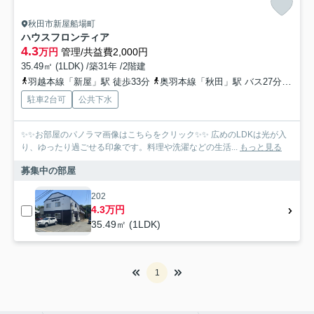
秋田市新屋船場町
ハウスフロンティア
4.3
万円
管理/共益費2,000円
35.49㎡ (1LDK) /築31年 /2階建
羽越本線「新屋」駅 徒歩33分
奥羽本線「秋田」駅 バス27分 川尻割山線「船場町」 停歩3分
駐車2台可
公共下水
✨✨お部屋のパノラマ画像はこちらをクリック✨✨ 広めのLDKは光が入
り、ゆったり過ごせる印象です。料理や洗濯などの生活...
もっと見る
募集中の部屋
202
4.3万円
35.49㎡ (1LDK)
1