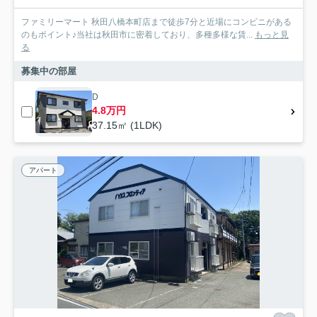
ファミリーマート 秋田八橋本町店まで徒歩7分と近場にコンビニがある
のもポイント♪当社は秋田市に密着しており、多種多様な賃...
もっと見
る
募集中の部屋
D
4.8万円
37.15㎡ (1LDK)
アパート