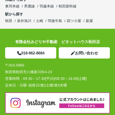
奥羽本線
男鹿線
羽越本線
秋田新幹線
駅から探す
秋田
泉外旭川
土崎
羽後牛島
四ツ小屋
新屋
有限会社みどりや不動産 ピタットハウス秋田店
018-862-8684
お問い合わせ
〒010-0965
秋田県秋田市八橋新川向4-23
営業時間：
09:30～17:30[平日]/09:30～16:00[土曜]
定休日：
日曜･祝祭日/第2土曜/第3木曜