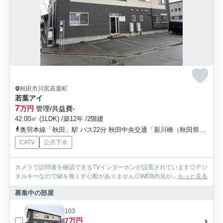
秋田市川尻若葉町
若葉アイ
7
万円
管理/共益費-
42.00㎡ (1LDK) /築12年 /2階建
奥羽本線「秋田」駅 バス22分 秋田中央交通「新川橋（秋田県）」 停歩4分
CATV
公共下水
カメラで訪問者を確認できるTVインターホンが設置されています◎デジ
タルキーなので鍵を無くす心配がありません◎WEB内見が...
もっと見る
募集中の部屋
103
7万円