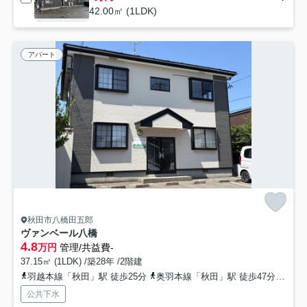
42.00㎡ (1LDK)
アパート
秋田市八橋田五郎
ヴァンベール八橋
4.8
万円
管理/共益費-
37.15㎡ (1LDK) /築28年 /2階建
羽越本線「秋田」駅 徒歩25分
奥羽本線「秋田」駅 徒歩47分
秋田
公共下水