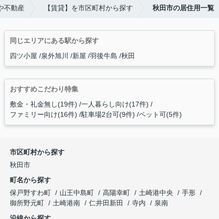
や不動産
【賃貸】を市区町村から探す
秋田市の居住用一覧
同じエリアにある駅から探す
四ツ小屋
泉外旭川
新屋
羽後牛島
秋田
おすすめこだわり特集
敷金・礼金無し(19件)
一人暮らし向け(17件)
ファミリー向け(16件)
駐車場2台可(9件)
ペット可(5件)
市区町村から探す
秋田市
町名から探す
保戸野すわ町
山王中島町
高陽幸町
土崎港中央
手形
御所野元町
土崎港南
仁井田新田
寺内
泉南
沿線から探す