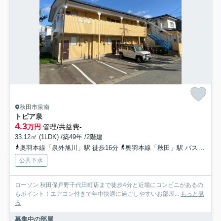
秋田市泉南
トピア泉
4.3
万円
管理/共益費-
33.12㎡ (1LDK) /築49年 /2階建
奥羽本線「泉外旭川」駅 徒歩16分
奥羽本線「秋田」駅 バス15分 秋田中央交通「泉南三丁目」 停歩5分
公共下水
ローソン 秋田保戸野千代田町店まで徒歩4分と近場にコンビニがあるの
もポイント！エアコン付きで年中快適に過ごしやすいお部屋...
もっと見
る
募集中の部屋