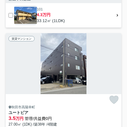
101
4.3万円
33.12㎡ (1LDK)
賃貸マンション
秋田市高陽幸町
ユートピア
3.5
万円
管理/共益費0円
27.00㎡ (1DK) /築38年 /4階建