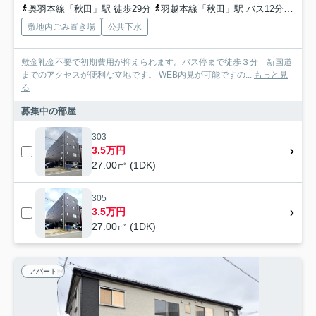
奥羽本線「秋田」駅 徒歩29分
羽越本線「秋田」駅 バス12分 秋田中央交通「山王二丁目（秋田県）」 停歩3分
敷地内ごみ置き場
公共下水
敷金礼金不要で初期費用が抑えられます。バス停まで徒歩３分 新国道
までのアクセスが便利な立地です。 WEB内見が可能ですの...
もっと見
る
募集中の部屋
303
3.5万円
27.00㎡ (1DK)
305
3.5万円
27.00㎡ (1DK)
アパート