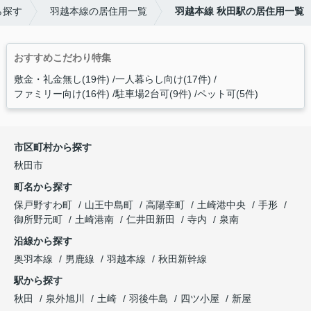
ら探す
羽越本線の居住用一覧
羽越本線 秋田駅の居住用一覧
おすすめこだわり特集
敷金・礼金無し(19件)
一人暮らし向け(17件)
ファミリー向け(16件)
駐車場2台可(9件)
ペット可(5件)
市区町村から探す
秋田市
町名から探す
保戸野すわ町
山王中島町
高陽幸町
土崎港中央
手形
御所野元町
土崎港南
仁井田新田
寺内
泉南
沿線から探す
奥羽本線
男鹿線
羽越本線
秋田新幹線
駅から探す
秋田
泉外旭川
土崎
羽後牛島
四ツ小屋
新屋