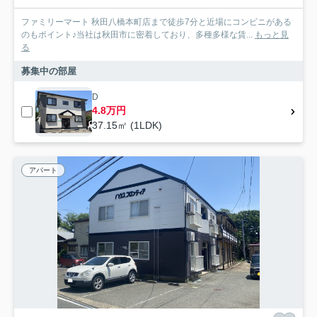
ファミリーマート 秋田八橋本町店まで徒歩7分と近場にコンビニがある
のもポイント♪当社は秋田市に密着しており、多種多様な賃...
もっと見
る
募集中の部屋
D
4.8万円
37.15㎡ (1LDK)
アパート