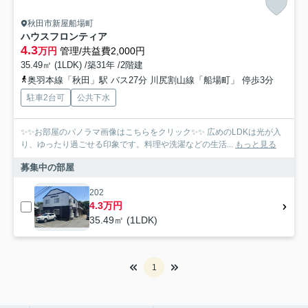
秋田市新屋船場町
ハウスフロンティア
4.3
万円
管理/共益費2,000円
35.49㎡ (1LDK) /築31年 /2階建
奥羽本線「秋田」駅 バス27分 川尻割山線「船場町」 停歩3分
駐車2台可
公共下水
✨✨お部屋のパノラマ画像はこちらをクリック✨✨ 広めのLDKは光が入
り、ゆったり過ごせる印象です。料理や洗濯などの生活...
もっと見る
募集中の部屋
202
4.3万円
35.49㎡ (1LDK)
1