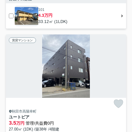
101
4.3万円
33.12㎡ (1LDK)
賃貸マンション
秋田市高陽幸町
ユートピア
3.5
万円
管理/共益費0円
27.00㎡ (1DK) /築38年 /4階建