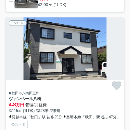
42.00㎡ (1LDK)
アパート
秋田市八橋田五郎
ヴァンベール八橋
4.8
万円
管理/共益費-
37.15㎡ (1LDK) /築28年 /2階建
羽越本線「秋田」駅 徒歩25分
奥羽本線「秋田」駅 徒歩47分
秋田
公共下水