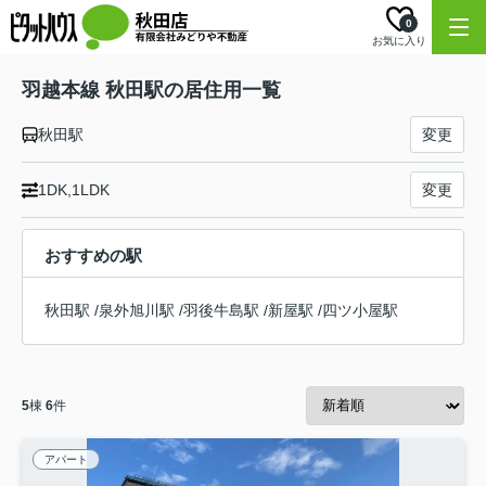
0
お気に入り
羽越本線 秋田駅の居住用一覧
秋田駅
変更
1DK,1LDK
変更
おすすめの駅
秋田駅
/
泉外旭川駅
/
羽後牛島駅
/
新屋駅
/
四ツ小屋駅
5
棟
6
件
アパート