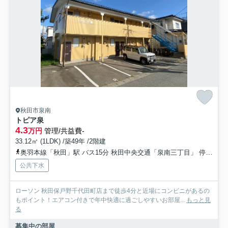
秋田市泉南
トピア泉
4.3
万円
管理/共益費-
33.12㎡ (1LDK) /築49年 /2階建
奥羽本線「秋田」駅 バス15分 秋田中央交通「泉南三丁目」 停歩5分
公共下水
ローソン 秋田保戸野千代田町店まで徒歩4分と近場にコンビニがあるの
もポイント！エアコン付きで年中快適に過ごしやすいお部屋...
もっと見
る
募集中の部屋