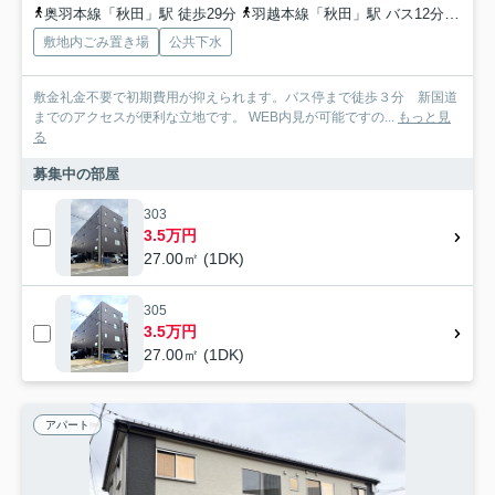
奥羽本線「秋田」駅 徒歩29分
羽越本線「秋田」駅 バス12分 秋田中央交通「山王二丁目（秋田県）」 停歩3分
敷地内ごみ置き場
公共下水
敷金礼金不要で初期費用が抑えられます。バス停まで徒歩３分 新国道
までのアクセスが便利な立地です。 WEB内見が可能ですの...
もっと見
る
募集中の部屋
303
3.5万円
27.00㎡ (1DK)
305
3.5万円
27.00㎡ (1DK)
アパート