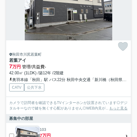
秋田市川尻若葉町
若葉アイ
7
万円
管理/共益費-
42.00㎡ (1LDK) /築12年 /2階建
奥羽本線「秋田」駅 バス22分 秋田中央交通「新川橋（秋田県）」 停歩4分
CATV
公共下水
カメラで訪問者を確認できるTVインターホンが設置されています◎デジ
タルキーなので鍵を無くす心配がありません◎WEB内見が...
もっと見る
募集中の部屋
103
7万円