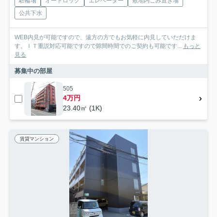
駐輪場
オートロック
エレベーター
敷地内ごみ置き場
公共下水
WEB内見が可能ですので、遠方の方でもお気軽に内見していただけま
す。ＩＴ重説対応可能ですので隙間時間でのご契約も可能です...
もっと
見る
募集中の部屋
505
4万円
23.40㎡ (1K)
賃貸マンション