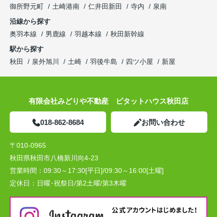
御所野元町
土崎港南
仁井田新田
寺内
泉南
沿線から探す
奥羽本線
男鹿線
羽越本線
秋田新幹線
駅から探す
秋田
泉外旭川
土崎
羽後牛島
四ツ小屋
新屋
有限会社みどりや不動産 ピタットハウス秋田店
018-862-8684
お問い合わせ
〒010-0965
秋田県秋田市八橋新川向4-23
営業時間：
09:30～17:30[平日]/09:30～16:00[土曜]
定休日：
日曜･祝祭日/第2土曜/第3木曜