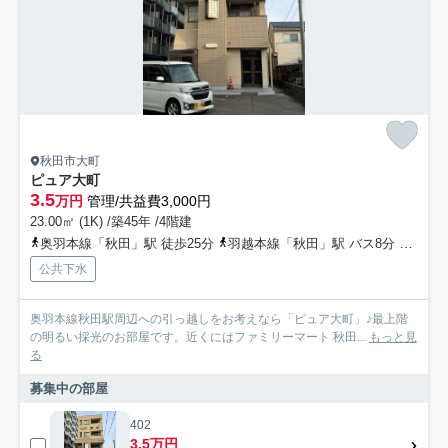
秋田市大町
ピュア大町
3.5
万円
管理/共益費3,000円
23.00㎡ (1K) /築45年 /4階建
奥羽本線「秋田」駅 徒歩25分
羽越本線「秋田」駅 バス8分 秋田中央交通「大町五丁目」 停歩1分
公共下水
奥羽本線秋田駅周辺への引っ越しをお考えなら「ピュア大町」♪最上階
の明るい採光のお部屋です。近くにはファミリーマート 秋田...
もっと見
る
募集中の部屋
402
3.5万円