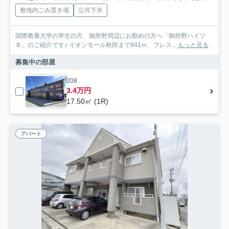
敷地内ごみ置き場
公共下水
国際教養大学の学生の方、御所野周辺にお勤めの方へ「御所野ハイツ
Ｂ」のご紹介です♪ イオンモール秋田まで841ｍ、フレス...
もっと見る
募集中の部屋
208
3.4万円
17.50㎡ (1R)
アパート