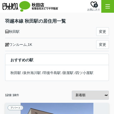
0
お気に入り
羽越本線 秋田駅の居住用一覧
秋田駅
変更
ワンルーム,1K
変更
おすすめの駅
秋田駅
/
泉外旭川駅
/
羽後牛島駅
/
新屋駅
/
四ツ小屋駅
12
棟
18
件
アパート