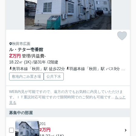
秋田市広面
ル・テター壱番館
2
万円
管理/共益費-
18.22㎡ (1K) /築31年 /2階建
奥羽本線「秋田」駅 徒歩22分
羽越本線「秋田」駅 バス9分 秋田中央交通「野崎［手形］」 停歩4分
敷地内ごみ置き場
公共下水
WEB内見が可能ですので、遠方の方でもお気軽に内見していただけま
す。ＩＴ重説対応可能ですので隙間時間でのご契約も可能です...
もっと
見る
募集中の部屋
201
2万円