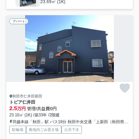
23.69㎡ (1K)
アパート
秋田市仁井田新田
トピア仁井田
2.5
万円
管理/共益費0円
23.10㎡ (1K) /築33年 /2階建
羽越本線「秋田」駅 バス19分 秋田中央交通「上新田（秋田県）」 停歩3分
駐輪場
敷地内ごみ置き場
公共下水