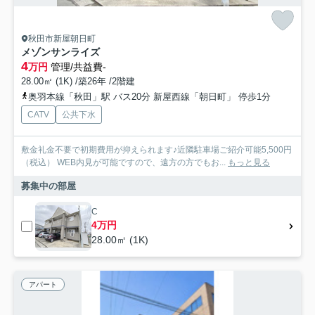
秋田市新屋朝日町
メゾンサンライズ
4
万円
管理/共益費-
28.00㎡ (1K) /築26年 /2階建
奥羽本線「秋田」駅 バス20分 新屋西線「朝日町」 停歩1分
CATV
公共下水
敷金礼金不要で初期費用が抑えられます♪近隣駐車場ご紹介可能5,500円
（税込） WEB内見が可能ですので、遠方の方でもお...
もっと見る
募集中の部屋
C
4万円
28.00㎡ (1K)
アパート