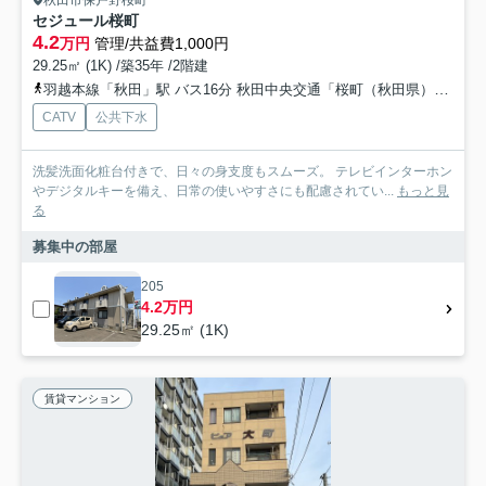
秋田市保戸野桜町
セジュール桜町
4.2
万円
管理/共益費1,000円
29.25㎡ (1K) /築35年 /2階建
羽越本線「秋田」駅 バス16分 秋田中央交通「桜町（秋田県）」 停歩4分
CATV
公共下水
洗髪洗面化粧台付きで、日々の身支度もスムーズ。 テレビインターホン
やデジタルキーを備え、日常の使いやすさにも配慮されてい...
もっと見
る
募集中の部屋
205
4.2万円
29.25㎡ (1K)
賃貸マンション