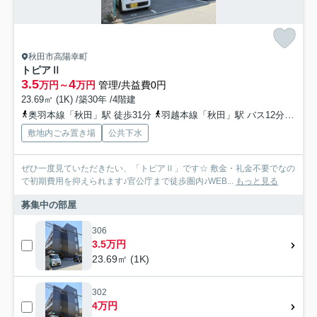
秋田市高陽幸町
トピアⅡ
3.5
4
万円～
万円
管理/共益費0円
23.69㎡ (1K) /築30年 /4階建
奥羽本線「秋田」駅 徒歩31分
羽越本線「秋田」駅 バス12分 秋田中央交通「高陽幸町」 停歩2分
敷地内ごみ置き場
公共下水
ぜひ一度見ていただきたい、「トピアⅡ」です☆ 敷金・礼金不要でなの
で初期費用を抑えられます♪官公庁まで徒歩圏内♪WEB...
もっと見る
募集中の部屋
306
3.5万円
23.69㎡ (1K)
302
4万円