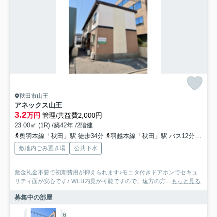
秋田市山王
アネックス山王
3.2
万円
管理/共益費2,000円
23.00㎡ (1R) /築42年 /2階建
奥羽本線「秋田」駅 徒歩34分
羽越本線「秋田」駅 バス12分 秋田中央交通「県庁市役所前（秋田県）」 停歩6分
敷地内ごみ置き場
公共下水
敷金礼金不要で初期費用が抑えられます♪モニタ付きドアホンでセキュ
リティ面が安心です♪ WEB内見が可能ですので、遠方の方...
もっと見る
募集中の部屋
6