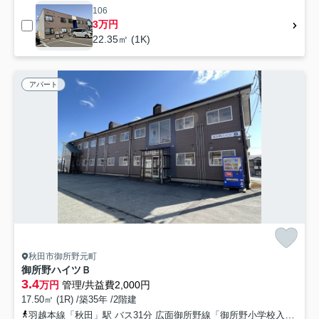
106
3万円
22.35㎡ (1K)
アパート
秋田市御所野元町
御所野ハイツＢ
3.4
万円
管理/共益費2,000円
17.50㎡ (1R) /築35年 /2階建
羽越本線「秋田」駅 バス31分 広面御所野線「御所野小学校入口」 停歩10分