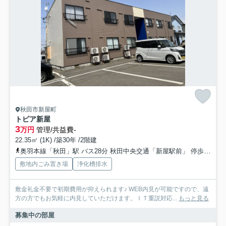
秋田市新屋町
トピア新屋
3
万円
管理/共益費-
22.35㎡ (1K) /築30年 /2階建
奥羽本線「秋田」駅 バス28分 秋田中央交通「新屋駅前」 停歩18分
敷地内ごみ置き場
浄化槽排水
敷金礼金不要で初期費用が抑えられます♪ WEB内見が可能ですので、遠
方の方でもお気軽に内見していただけます。ＩＴ重説対応...
もっと見る
募集中の部屋