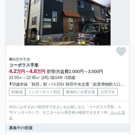
秋田市手形
コーポラス手形
4.2
4.8
万円～
万円
管理/共益費2,000円～3,000円
22.03㎡～22.85㎡ (1R) /築14年 /1階建
羽越本線「秋田」駅 バス10分 秋田中央交通「鉱業博物館入口」 停歩3分
駐輪場
インターネット対応
敷地内ごみ置き場
公共下水
学生におすすめ☆秋田市で住まいをお探しなら「コーポラス手形」☆
TVインターホンで、モニターから来訪者が確認できます☆W...
もっと見
る
募集中の部屋