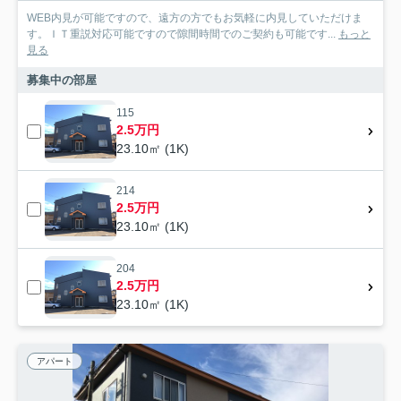
WEB内見が可能ですので、遠方の方でもお気軽に内見していただけま
す。ＩＴ重説対応可能ですので隙間時間でのご契約も可能です...
もっと
見る
募集中の部屋
115
2.5万円
23.10㎡ (1K)
214
2.5万円
23.10㎡ (1K)
204
2.5万円
23.10㎡ (1K)
アパート