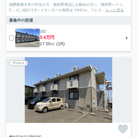
国際教養大学の学生の方、御所野周辺にお勤めの方へ「御所野ハイツ
C」のご紹介です♪ イオンモール秋田まで841ｍ、フレス...
もっと見る
募集中の部屋
202
3.4万円
17.50㎡ (1R)
アパート