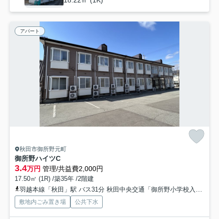
18.22㎡ (1K)
アパート
秋田市御所野元町
御所野ハイツC
3.4
万円
管理/共益費2,000円
17.50㎡ (1R) /築35年 /2階建
羽越本線「秋田」駅 バス31分 秋田中央交通「御所野小学校入口」 停歩11分
敷地内ごみ置き場
公共下水