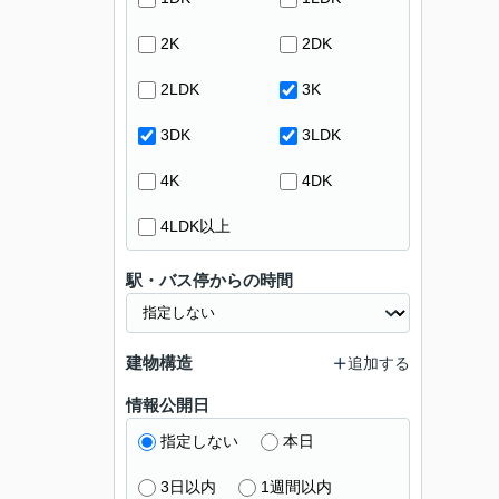
2K
2DK
2LDK
3K
3DK
3LDK
4K
4DK
4LDK以上
駅・バス停からの時間
建物構造
追加する
情報公開日
指定しない
本日
3日以内
1週間以内