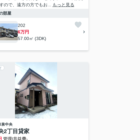
すので、遠方の方でもお...
もっと見る
の部屋
202
6万円
57.00㎡ (3DK)
て
市
泉中央
央2丁目貸家
円
管理/共益費-