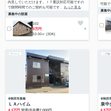
内見していただけます。ＩＴ重説対応可能ですの
可能で
で隙間時間でのご契約も可能です...
もっと見る
募集中
募集中の部屋
102
5万円
53.00㎡ (3DK)
アパート
一戸建
秋田市
泉南
秋田
ＬＡハイム
泉中
4.3
万円
管理/共益費2,000円
6.5
万