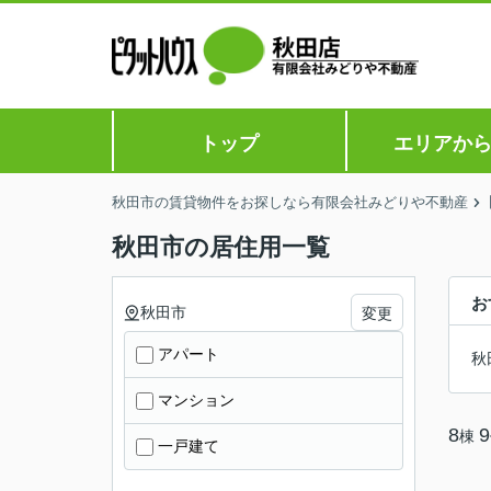
トップ
エリアか
秋田市の賃貸物件をお探しなら有限会社みどりや不動産
秋田市の居住用一覧
お
秋田市
変更
アパート
秋
マンション
8
9
棟
一戸建て