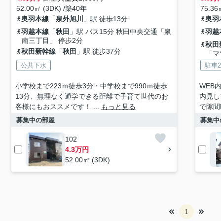
52.00㎡ (3DK) /築40年
75.36
奥羽本線
「
泉外旭川
」駅 徒歩13分
奥羽
羽越本線
「
秋田
」駅 バス15分 秋田中央交通「泉
羽越
南三丁目」 停歩2分
秋田
秋田新幹線
「
秋田
」駅 徒歩37分
「マ
公共下水
駐車
小学校まで223ｍ徒歩3分・中学校まで990ｍ徒歩
WEB
13分、無理なく通学できる距離で子育て世代のお
内見し
客様にもおススメです！ ...
もっと見る
で隙間
募集中の部屋
募集中
102
4.3万円
52.00㎡ (3DK)
1