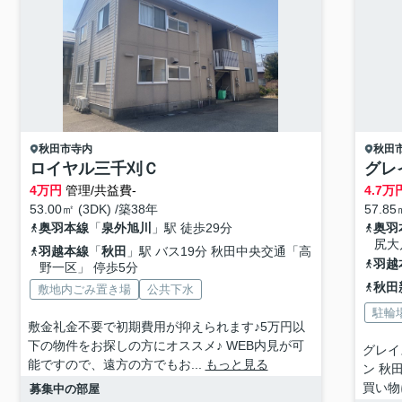
秋田市
寺内
秋田
ロイヤル三千刈Ｃ
グレ
4
万円
管理/共益費-
4.7
万
53.00㎡ (3DK) /築38年
57.85
奥羽本線
「
泉外旭川
」駅 徒歩29分
奥羽
尻大
羽越本線
「
秋田
」駅 バス19分 秋田中央交通「高
羽越
野一区」 停歩5分
秋田
敷地内ごみ置き場
公共下水
駐輪
敷金礼金不要で初期費用が抑えられます♪5万円以
下の物件をお探しの方にオススメ♪ WEB内見が可
グレイ
能ですので、遠方の方でもお...
もっと見る
ン 秋
買い物
募集中の部屋