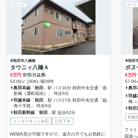
アパート
アパー
秋田市
八橋南
秋田
タウニィ八橋Ａ
ボヌ
5
万円
管理/共益費-
6
万円
53.00㎡ (3DK) /築39年
57.00
奥羽本線
「
秋田
」駅 バス16分 秋田中央交通「面
奥羽
影橋［通町経由］」 停歩9分
羽越
羽越本線
「
秋田
」駅 バス17分 秋田中央交通「臨
橋（
海十字路」 停歩9分
秋田
秋田新幹線
「
秋田
」駅 徒歩52分
駐輪
インターネット対応
公共下水
ファミ
WEB内見が可能ですので、遠方の方でもお気軽に
国道へ