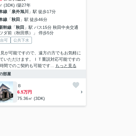
㎡ (3DK) /築27年
本線
「
泉外旭川
」駅 徒歩17分
本線
「
秋田
」駅 徒歩46分
新幹線
「
秋田
」駅 バス15分 秋田中央交通
ツダ前（秋田県）」 停歩5分
2台可
公共下水
内見が可能ですので、遠方の方でもお気軽に
ていただけます。ＩＴ重説対応可能ですの
時間でのご契約も可能です...
もっと見る
の部屋
Ｂ
6.5万円
75.36㎡ (3DK)