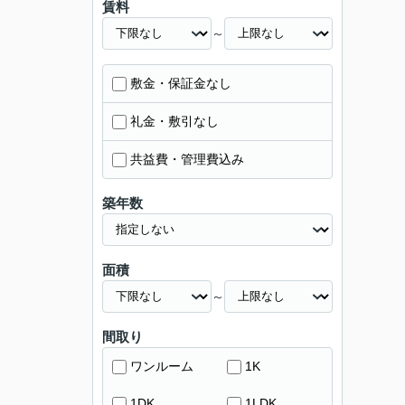
賃料
～
敷金・保証金なし
礼金・敷引なし
共益費・管理費込み
築年数
面積
～
間取り
ワンルーム
1K
1DK
1LDK