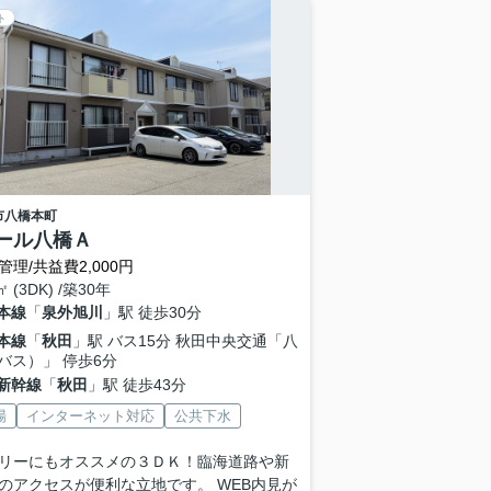
ト
市
八橋本町
ール八橋Ａ
管理/共益費2,000円
㎡ (3DK) /築30年
本線
「
泉外旭川
」駅 徒歩30分
本線
「
秋田
」駅 バス15分 秋田中央交通「八
バス）」 停歩6分
新幹線
「
秋田
」駅 徒歩43分
場
インターネット対応
公共下水
リーにもオススメの３ＤＫ！臨海道路や新
のアクセスが便利な立地です。 WEB内見が