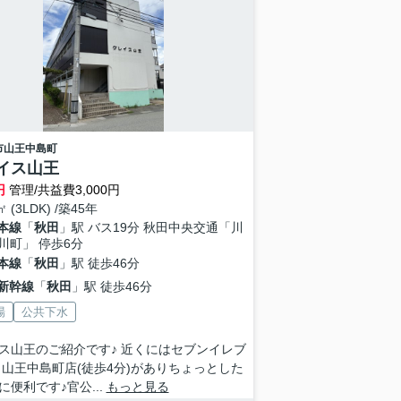
市
山王中島町
イス山王
円
管理/共益費3,000円
㎡ (3LDK) /築45年
本線
「
秋田
」駅 バス19分 秋田中央交通「川
川町」 停歩6分
本線
「
秋田
」駅 徒歩46分
新幹線
「
秋田
」駅 徒歩46分
場
公共下水
ス山王のご紹介です♪ 近くにはセブンイレブ
田山王中島町店(徒歩4分)がありちょっとした
に便利です♪官公...
もっと見る