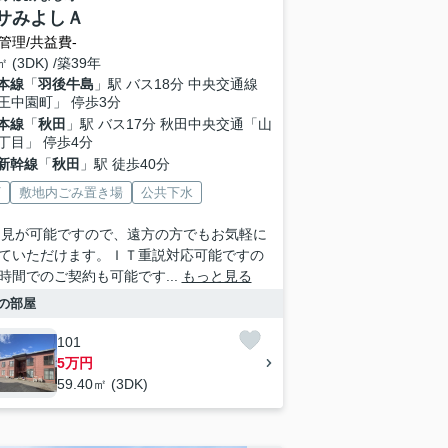
サみよしＡ
管理/共益費-
㎡ (3DK) /築39年
本線
「
羽後牛島
」駅 バス18分 中央交通線
王中園町」 停歩3分
本線
「
秋田
」駅 バス17分 秋田中央交通「山
丁目」 停歩4分
新幹線
「
秋田
」駅 徒歩40分
V
敷地内ごみ置き場
公共下水
内見が可能ですので、遠方の方でもお気軽に
ていただけます。ＩＴ重説対応可能ですの
時間でのご契約も可能です...
もっと見る
の部屋
101
5万円
59.40㎡ (3DK)