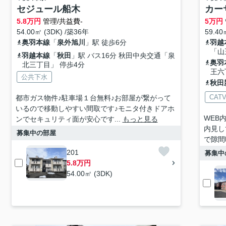
セジュール船木
カー
5.8
万円
管理/共益費-
5
万円
54.00㎡ (3DK) /築36年
59.40
奥羽本線
「
泉外旭川
」駅 徒歩6分
羽越
「山
羽越本線
「
秋田
」駅 バス16分 秋田中央交通「泉
奥羽
北三丁目」 停歩4分
王六
公共下水
秋田
CAT
都市ガス物件♪駐車場１台無料♪お部屋が繋がって
いるので移動しやすい間取です♪モニタ付きドアホ
WEB
ンでセキュリティ面が安心です...
もっと見る
内見し
募集中の部屋
で隙間
201
募集中
5.8万円
54.00㎡ (3DK)