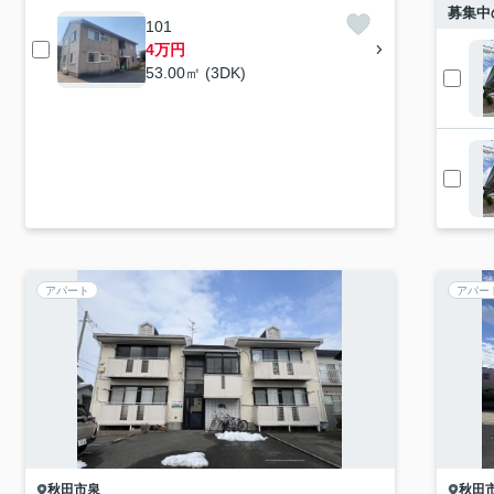
募集中
101
4万円
53.00㎡ (3DK)
アパート
アパー
秋田市
泉
秋田