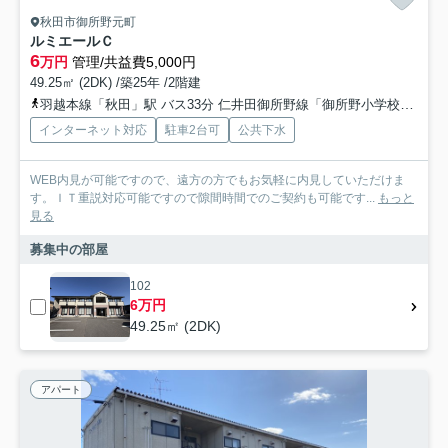
秋田市御所野元町
ルミエールＣ
6
万円
管理/共益費5,000円
49.25㎡ (2DK) /築25年 /2階建
羽越本線「秋田」駅 バス33分 仁井田御所野線「御所野小学校入口」 停歩7分
インターネット対応
駐車2台可
公共下水
WEB内見が可能ですので、遠方の方でもお気軽に内見していただけま
す。ＩＴ重説対応可能ですので隙間時間でのご契約も可能です...
もっと
見る
募集中の部屋
102
6万円
49.25㎡ (2DK)
アパート