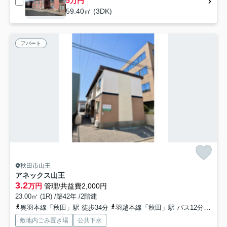
5万円
59.40㎡ (3DK)
アパート
秋田市山王
アネックス山王
3.2
万円
管理/共益費2,000円
23.00㎡ (1R) /築42年 /2階建
奥羽本線「秋田」駅 徒歩34分
羽越本線「秋田」駅 バス12分 秋田中央交通「県庁市役所前（秋田県）」 停歩6分
敷地内ごみ置き場
公共下水