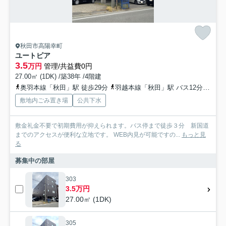
秋田市高陽幸町
ユートピア
3.5
万円
管理/共益費0円
27.00㎡ (1DK) /築38年 /4階建
奥羽本線「秋田」駅 徒歩29分
羽越本線「秋田」駅 バス12分 秋田中央交通「山王二丁目（秋田県）」 停歩3分
敷地内ごみ置き場
公共下水
敷金礼金不要で初期費用が抑えられます。バス停まで徒歩３分 新国道
までのアクセスが便利な立地です。 WEB内見が可能ですの...
もっと見
る
募集中の部屋
303
3.5万円
27.00㎡ (1DK)
305