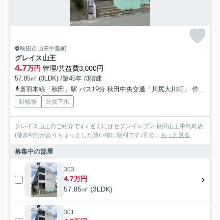
秋田市山王中島町
グレイス山王
4.7
万円
管理/共益費3,000円
57.85㎡ (3LDK) /築45年 /3階建
奥羽本線「秋田」駅 バス19分 秋田中央交通「川尻大川町」 停歩6分
駐輪場
公共下水
グレイス山王のご紹介です♪ 近くにはセブンイレブン 秋田山王中島町店
(徒歩4分)がありちょっとした買い物に便利です♪官公...
もっと見る
募集中の部屋
303
4.7万円
57.85㎡ (3LDK)
301