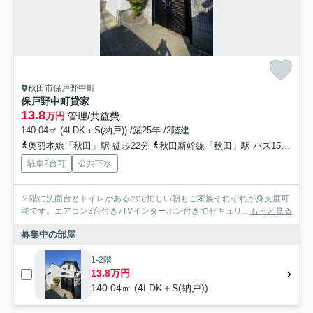
秋田市保戸野中町
保戸野中町貸家
13.8
万円
管理/共益費-
140.04㎡ (4LDK＋S(納戸)) /築25年 /2階建
奥羽本線「秋田」駅 徒歩22分
秋田新幹線「秋田」駅 バス15分 添川線「すわ町」 停歩3分
駐車2台可
公共下水
２階に洗面台とトイレがあるので忙しい朝もご家族それぞれが身支度可
能です。エアコン3台付き♪TVインターホン付きでセキュリ...
もっと見る
募集中の部屋
1-2階
13.8万円
140.04㎡ (4LDK＋S(納戸))