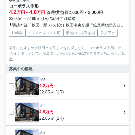
秋田市手形
コーポラス手形
4.2
4.8
万円～
万円
管理/共益費2,000円～3,000円
22.03㎡～22.85㎡ (1R) /築14年 /1階建
羽越本線「秋田」駅 バス10分 秋田中央交通「鉱業博物館入口」 停歩3分
駐輪場
インターネット対応
敷地内ごみ置き場
公共下水
学生におすすめ☆秋田市で住まいをお探しなら「コーポラス手形」☆
TVインターホンで、モニターから来訪者が確認できます☆W...
もっと見
る
募集中の部屋
105
4.2万円
22.85㎡ (1R)
103
4.8万円
22.85㎡ (1R)
102