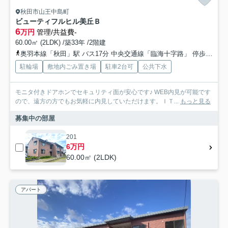
秋田市山王中島町
ビューティフルヒル美丘Ｂ
6
万円
管理/共益費-
60.00㎡ (2LDK) /築33年 /2階建
奥羽本線「秋田」駅 バス17分 中央交通線「臨海十字路」 停歩5分
駐輪場
敷地内ごみ置き場
駐車2台可
公共下水
モニタ付きドアホンでセキュリティ面が安心です♪ WEB内見が可能です
ので、遠方の方でもお気軽に内見していただけます。ＩＴ...
もっと見る
募集中の部屋
201
6万円
60.00㎡ (2LDK)
アパート