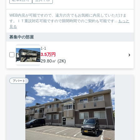
WEB内見が可能ですので、遠方の方でもお気軽に内見していただけま
す。ＩＴ重説対応可能ですので隙間時間でのご契約も可能です...
もっと
見る
募集中の部屋
1-1
3.5万円
29.80㎡ (2K)
アパート