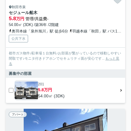
秋田市泉
セジュール船木
5.8
万円
管理/共益費-
54.00㎡ (3DK) /築36年 /2階建
奥羽本線「泉外旭川」駅 徒歩6分
羽越本線「秋田」駅 バス16分 秋田中央交通「泉北三丁目」 停歩4分
公共下水
都市ガス物件♪駐車場１台無料♪お部屋が繋がっているので移動しやすい
間取です♪モニタ付きドアホンでセキュリティ面が安心です...
もっと見
る
募集中の部屋
201
5.8万円
54.00㎡ (3DK)
アパート