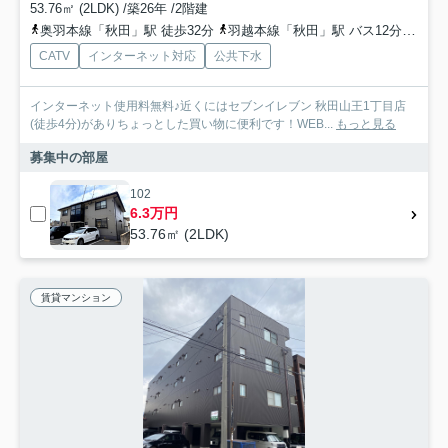
53.76㎡ (2LDK) /築26年 /2階建
奥羽本線「秋田」駅 徒歩32分
羽越本線「秋田」駅 バス12分 秋田中央交通「高陽幸町」 停歩2分
CATV
インターネット対応
公共下水
インターネット使用料無料♪近くにはセブンイレブン 秋田山王1丁目店
(徒歩4分)がありちょっとした買い物に便利です！WEB...
もっと見る
募集中の部屋
102
6.3万円
53.76㎡ (2LDK)
賃貸マンション