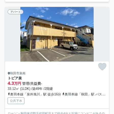
アパート
秋田市泉南
トピア泉
4.3
万円
管理/共益費-
33.12㎡ (1LDK) /築49年 /2階建
奥羽本線「泉外旭川」駅 徒歩16分
奥羽本線「秋田」駅 バス15分 秋田中央交通「泉南三丁目」 停歩5分
公共下水
ローソン 秋田保戸野千代田町店まで徒歩4分と近場にコンビニがあるの