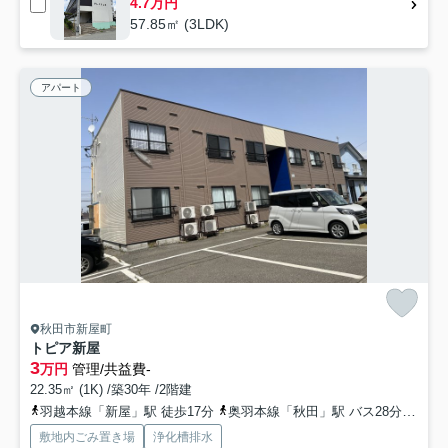
4.7万円
57.85㎡ (3LDK)
アパート
秋田市新屋町
トピア新屋
3
万円
管理/共益費-
22.35㎡ (1K) /築30年 /2階建
羽越本線「新屋」駅 徒歩17分
奥羽本線「秋田」駅 バス28分 秋田中央交通「新屋駅前」 停歩18分
敷地内ごみ置き場
浄化槽排水