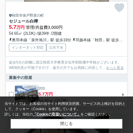
秋田市保戸野原の町
セジュール白樺
5.7
万円
管理/共益費3,000円
54.65㎡ (2LDK) /築39年 /2階建
奥羽本線「泉外旭川」駅 徒歩19分
羽越本線「秋田」駅 徒歩32分
インターネット対応
公共下水
徒歩5分の距離に国立秋田大学教育文化学部附属中学校がございます。
WEB内見が可能ですので、遠方の方でもお気軽に内見して...
もっと見る
募集中の部屋
203
5.7万円
54.65㎡ (2LDK)
当サイトでは、お客様の当サイト利用状況把握、サービス向上検討を目的と
して、クッキー（Cookie）を使用しています。
詳しくは、当社の
「Cookieの取扱いについて」
をご確認ください。
アパート
閉じる