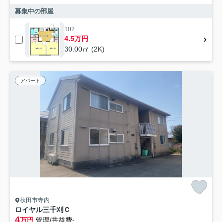
募集中の部屋
102
4.5万円
30.00㎡ (2K)
アパート
秋田市寺内
ロイヤル三千刈Ｃ
4
万円
管理/共益費-