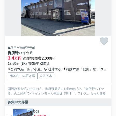
秋田市御所野元町
御所野ハイツＢ
3.4
万円
管理/共益費2,000円
17.50㎡ (1R) /築35年 /2階建
奥羽本線「四ツ小屋」駅 徒歩35分
羽越本線「秋田」駅 バス31分 広面御所野線「御所野小学校入口」 停歩10分
敷地内ごみ置き場
公共下水
国際教養大学の学生の方、御所野周辺にお勤めの方へ「御所野ハイツ
Ｂ」のご紹介です♪ イオンモール秋田まで841ｍ、フレス...
もっと見る
募集中の部屋
208