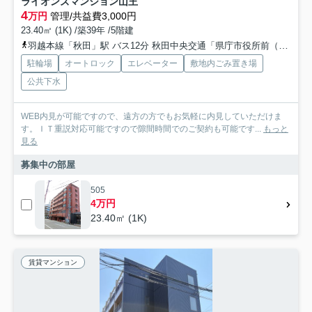
ライオンズマンション山王
4
万円
管理/共益費3,000円
23.40㎡ (1K) /築39年 /5階建
羽越本線「秋田」駅 バス12分 秋田中央交通「県庁市役所前（秋田県）」 停歩3分
駐輪場
オートロック
エレベーター
敷地内ごみ置き場
公共下水
WEB内見が可能ですので、遠方の方でもお気軽に内見していただけま
す。ＩＴ重説対応可能ですので隙間時間でのご契約も可能です...
もっと
見る
募集中の部屋
505
4万円
23.40㎡ (1K)
賃貸マンション