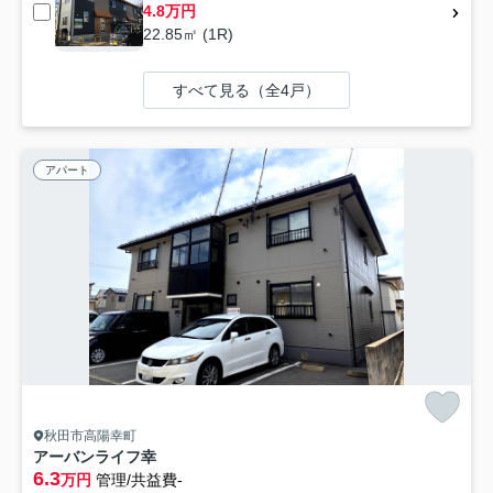
4.8万円
22.85㎡ (1R)
すべて見る（全4戸）
アパート
秋田市高陽幸町
アーバンライフ幸
6.3
万円
管理/共益費-