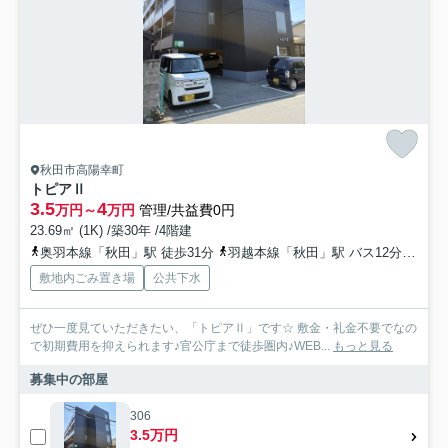
秋田市高陽幸町
トピアⅡ
3.5
4
万円～
万円
管理/共益費0円
23.69㎡ (1K) /築30年 /4階建
奥羽本線「秋田」駅 徒歩31分
羽越本線「秋田」駅 バス12分 秋田中央交通「高陽幸町」 停歩2分
敷地内ごみ置き場
公共下水
ぜひ一度見ていただきたい、「トピアⅡ」です☆ 敷金・礼金不要でなの
で初期費用を抑えられます♪官公庁まで徒歩圏内♪WEB...
もっと見る
募集中の部屋
306
3.5万円