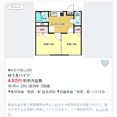
アパート
秋田市楢山登町
ゆうきハイツ
4.5
万円
管理/共益費-
30.00㎡ (2K) /築39年 /2階建
奥羽本線「秋田」駅 徒歩26分
羽越本線「秋田」駅 バス11分 秋田中央交通「登町上丁」 停歩3分
敷金礼金不要で初期費用が抑えられます♪WEB内見が可能ですので、遠
方の方でもお気軽に内見していただけます。ＩＴ重説対応可...
もっと見
る