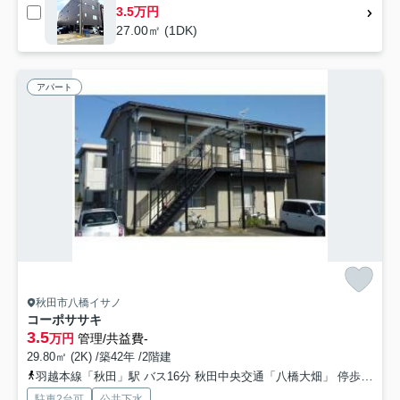
3.5万円
27.00㎡ (1DK)
アパート
秋田市八橋イサノ
コーポササキ
3.5
万円
管理/共益費-
29.80㎡ (2K) /築42年 /2階建
羽越本線「秋田」駅 バス16分 秋田中央交通「八橋大畑」 停歩9分
駐車2台可
公共下水