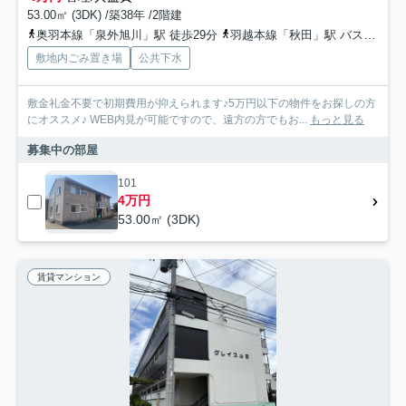
53.00㎡ (3DK) /築38年 /2階建
奥羽本線「泉外旭川」駅 徒歩29分
羽越本線「秋田」駅 バス19分 秋田中央交通「高野一区」 停歩5分
敷地内ごみ置き場
公共下水
敷金礼金不要で初期費用が抑えられます♪5万円以下の物件をお探しの方
にオススメ♪ WEB内見が可能ですので、遠方の方でもお...
もっと見る
募集中の部屋
101
4万円
53.00㎡ (3DK)
賃貸マンション