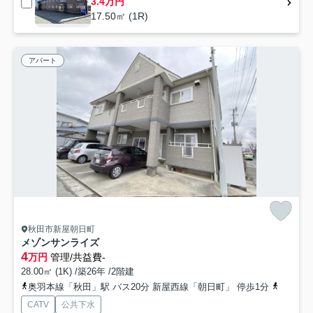
3.4万円
17.50㎡ (1R)
アパート
秋田市新屋朝日町
メゾンサンライズ
4
万円
管理/共益費-
28.00㎡ (1K) /築26年 /2階建
奥羽本線「秋田」駅 バス20分 新屋西線「朝日町」 停歩1分
羽越本線
CATV
公共下水