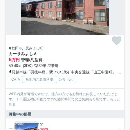
秋田市川尻みよし町
カーサみよしＡ
5
万円
管理/共益費-
59.40㎡ (3DK) /築39年 /2階建
羽越本線「羽後牛島」駅 バス18分 中央交通線「山王中園町」 停歩3分
CATV
敷地内ごみ置き場
公共下水
WEB内見が可能ですので、遠方の方でもお気軽に内見していただけま
す。ＩＴ重説対応可能ですので隙間時間でのご契約も可能です...
もっと
見る
募集中の部屋
101