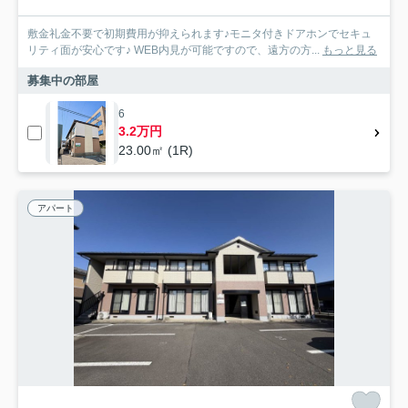
敷金礼金不要で初期費用が抑えられます♪モニタ付きドアホンでセキュ
リティ面が安心です♪ WEB内見が可能ですので、遠方の方...
もっと見る
募集中の部屋
6
3.2万円
23.00㎡ (1R)
アパート