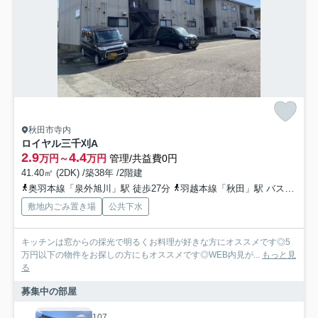
秋田市寺内
ロイヤル三千刈A
2.9
4.4
万円～
万円
管理/共益費0円
41.40㎡ (2DK) /築38年 /2階建
奥羽本線「泉外旭川」駅 徒歩27分
羽越本線「秋田」駅 バス19分 新国道土崎線「高野一区」 停歩3分
敷地内ごみ置き場
公共下水
キッチンは窓からの採光で明るくお料理が好きな方にオススメです◎5
万円以下の物件をお探しの方にもオススメです◎WEB内見が...
もっと見
る
募集中の部屋
107