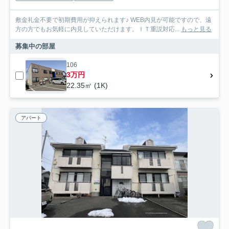
敷金礼金不要で初期費用が抑えられます♪ WEB内見が可能ですので、遠
方の方でもお気軽に内見していただけます。ＩＴ重説対応...
もっと見る
募集中の部屋
106
3万円
22.35㎡ (1K)
アパート