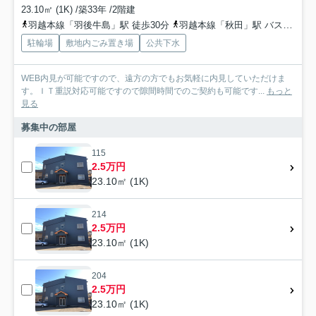
23.10㎡ (1K) /築33年 /2階建
羽越本線「羽後牛島」駅 徒歩30分
羽越本線「秋田」駅 バス19分 秋田中央交通「上新田（秋田県）」 停歩3分
駐輪場
敷地内ごみ置き場
公共下水
WEB内見が可能ですので、遠方の方でもお気軽に内見していただけま
す。ＩＴ重説対応可能ですので隙間時間でのご契約も可能です...
もっと
見る
募集中の部屋
115
2.5万円
23.10㎡ (1K)
214
2.5万円
23.10㎡ (1K)
204
2.5万円
23.10㎡ (1K)