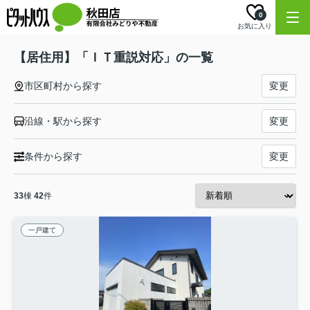
0
お気に入り
【居住用】「ＩＴ重説対応」の一覧
市区町村から探す
変更
沿線・駅から探す
変更
条件から探す
変更
33
棟
42
件
一戸建て