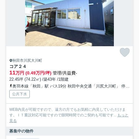
秋田市川尻大川町
コア２４
11
万円 (0.49万円/坪)
管理/共益費-
22.45坪 (74.22㎡) /築43年 /1階建
奥羽本線「秋田」駅 バス19分 秋田中央交通「川尻大川町」 停歩4分
公共下水
WEB内見が可能ですので、遠方の方でもお気軽に内見していただけま
す。ＩＴ重説対応可能ですので隙間時間でのご契約も可能です...
もっと
見る
募集中の物件