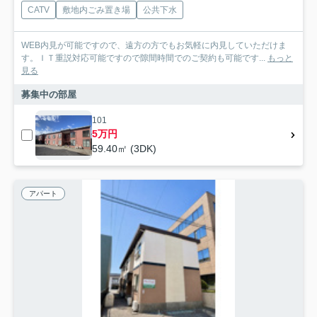
CATV
敷地内ごみ置き場
公共下水
WEB内見が可能ですので、遠方の方でもお気軽に内見していただけま
す。ＩＴ重説対応可能ですので隙間時間でのご契約も可能です...
もっと
見る
募集中の部屋
101
5万円
59.40㎡ (3DK)
アパート