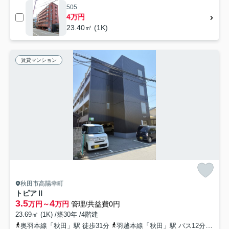
505
4万円
23.40㎡ (1K)
賃貸マンション
秋田市高陽幸町
トピアⅡ
3.5
4
万円～
万円
管理/共益費0円
23.69㎡ (1K) /築30年 /4階建
奥羽本線「秋田」駅 徒歩31分
羽越本線「秋田」駅 バス12分 秋田中央交通「高陽幸町」 停歩2分