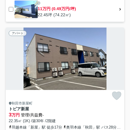
D
11万円 (0.49万円/坪)
22.45坪 (74.22㎡)
アパート
秋田市新屋町
トピア新屋
3
万円
管理/共益費-
22.35㎡ (1K) /築30年 /2階建
羽越本線「新屋」駅 徒歩17分
奥羽本線「秋田」駅 バス28分 秋田中央交通「新屋駅前」 停歩18分