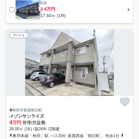
208
3.4万円
17.50㎡ (1R)
アパート
秋田市新屋朝日町
メゾンサンライズ
4
万円
管理/共益費-
28.00㎡ (1K) /築26年 /2階建
奥羽本線「秋田」駅 バス20分 新屋西線「朝日町」 停歩1分
羽越本線