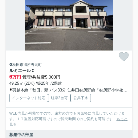
秋田市御所野元町
ルミエールＣ
6
万円
管理/共益費5,000円
49.25㎡ (2DK) /築25年 /2階建
羽越本線「秋田」駅 バス33分 仁井田御所野線「御所野小学校入口」 停歩7分
インターネット対応
駐車2台可
公共下水
WEB内見が可能ですので、遠方の方でもお気軽に内見していただけま
す。ＩＴ重説対応可能ですので隙間時間でのご契約も可能です...
もっと
見る
募集中の部屋