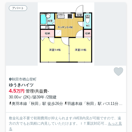
アパート
秋田市楢山登町
ゆうきハイツ
4.5
万円
管理/共益費-
30.00㎡ (2K) /築39年 /2階建
奥羽本線「秋田」駅 徒歩26分
羽越本線「秋田」駅 バス11分 秋田中央交通「登町上丁」 停歩3分
敷金礼金不要で初期費用が抑えられます♪WEB内見が可能ですので、遠
方の方でもお気軽に内見していただけます。ＩＴ重説対応可...
もっと見
る