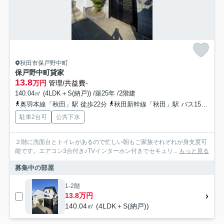
秋田市保戸野中町
保戸野中町貸家
13.8
万円
管理/共益費-
140.04㎡ (4LDK＋S(納戸)) /築25年 /2階建
奥羽本線「秋田」駅 徒歩22分
秋田新幹線「秋田」駅 バス15分 添川線「すわ町」 停歩3分
駐車2台可
公共下水
２階に洗面台とトイレがあるので忙しい朝もご家族それぞれが身支度可
能です。エアコン3台付き♪TVインターホン付きでセキュリ...
もっと見る
募集中の部屋
1-2階
13.8万円
140.04㎡ (4LDK＋S(納戸))