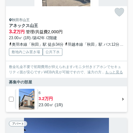
秋田市山王
アネックス山王
3.2
万円
管理/共益費2,000円
23.00㎡ (1R) /築42年 /2階建
奥羽本線「秋田」駅 徒歩34分
羽越本線「秋田」駅 バス12分 秋田中央交通「県庁市役所前（秋田県）」 停歩6分
敷地内ごみ置き場
公共下水
敷金礼金不要で初期費用が抑えられます♪モニタ付きドアホンでセキュ
リティ面が安心です♪ WEB内見が可能ですので、遠方の方...
もっと見る
募集中の部屋
6
3.2万円
23.00㎡ (1R)
アパート