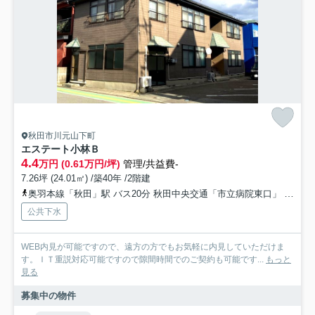
秋田市川元山下町
エステート小林Ｂ
4.4
万円 (0.61万円/坪)
管理/共益費-
7.26坪 (24.01㎡) /築40年 /2階建
奥羽本線「秋田」駅 バス20分 秋田中央交通「市立病院東口」 停歩1分
公共下水
WEB内見が可能ですので、遠方の方でもお気軽に内見していただけま
す。ＩＴ重説対応可能ですので隙間時間でのご契約も可能です...
もっと
見る
募集中の物件