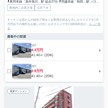
奥羽本線「泉外旭川」駅 徒歩27分
羽越本線「秋田」駅 バス19分 新国道土崎線「高野一区」 停歩3分
敷地内ごみ置き場
公共下水
キッチンは窓からの採光で明るくお料理が好きな方にオススメです◎5
万円以下の物件をお探しの方にもオススメです◎WEB内見が...
もっと見
る
募集中の部屋
107
4.4万円
41.40㎡ (2DK)
207
2.9万円
41.40㎡ (2DK)
賃貸マンション