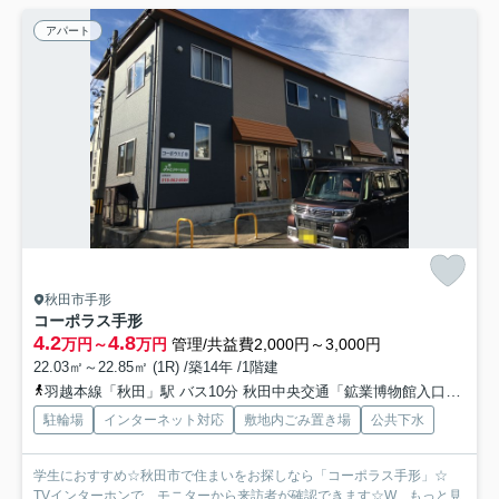
アパート
秋田市手形
コーポラス手形
4.2
4.8
万円～
万円
管理/共益費2,000円～3,000円
22.03㎡～22.85㎡ (1R) /築14年 /1階建
羽越本線「秋田」駅 バス10分 秋田中央交通「鉱業博物館入口」 停歩3分
駐輪場
インターネット対応
敷地内ごみ置き場
公共下水
学生におすすめ☆秋田市で住まいをお探しなら「コーポラス手形」☆
TVインターホンで、モニターから来訪者が確認できます☆W...
もっと見