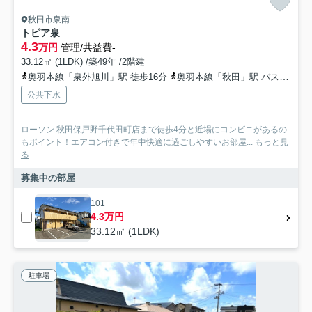
秋田市泉南
トピア泉
4.3
万円
管理/共益費-
33.12㎡ (1LDK) /築49年 /2階建
奥羽本線「泉外旭川」駅 徒歩16分
奥羽本線「秋田」駅 バス15分 秋田中央交通「泉南三丁目」 停歩5分
公共下水
ローソン 秋田保戸野千代田町店まで徒歩4分と近場にコンビニがあるの
もポイント！エアコン付きで年中快適に過ごしやすいお部屋...
もっと見
る
募集中の部屋
101
4.3万円
33.12㎡ (1LDK)
駐車場