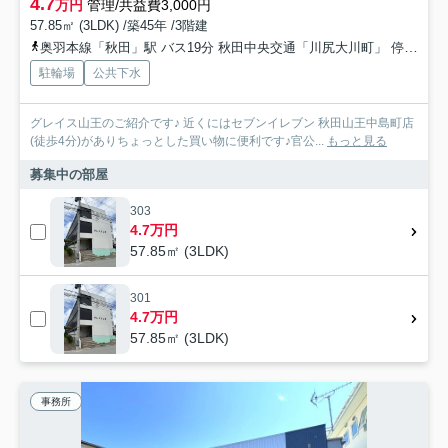
4.7
万円
管理/共益費3,000円
57.85㎡ (3LDK) /築45年 /3階建
奥羽本線「秋田」駅 バス19分 秋田中央交通「川尻大川町」 停歩6分
駐輪場
公共下水
グレイス山王のご紹介です♪ 近くにはセブンイレブン 秋田山王中島町店
(徒歩4分)がありちょっとした買い物に便利です♪官公...
もっと見る
募集中の部屋
303
4.7万円
57.85㎡ (3LDK)
301
4.7万円
57.85㎡ (3LDK)
事務所