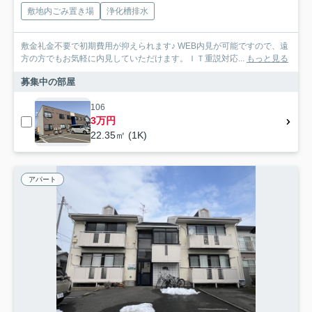
敷地内ごみ置き場
浄化槽排水
敷金礼金不要で初期費用が抑えられます♪ WEB内見が可能ですので、遠
方の方でもお気軽に内見していただけます。ＩＴ重説対応...
もっと見る
募集中の部屋
106
3万円
22.35㎡ (1K)
アパート