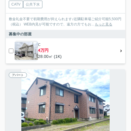
CATV
公共下水
敷金礼金不要で初期費用が抑えられます♪近隣駐車場ご紹介可能5,500円
（税込） WEB内見が可能ですので、遠方の方でもお...
もっと見る
募集中の部屋
C
4万円
28.00㎡ (1K)
アパート