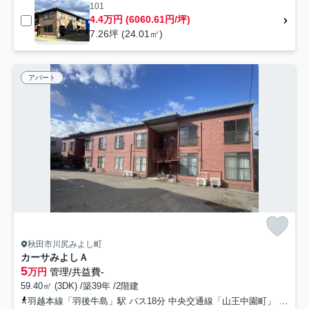
101
4.4万円 (6060.61円/坪)
7.26坪 (24.01㎡)
アパート
秋田市川尻みよし町
カーサみよしＡ
5
万円
管理/共益費-
59.40㎡ (3DK) /築39年 /2階建
羽越本線「羽後牛島」駅 バス18分 中央交通線「山王中園町」 停歩3分