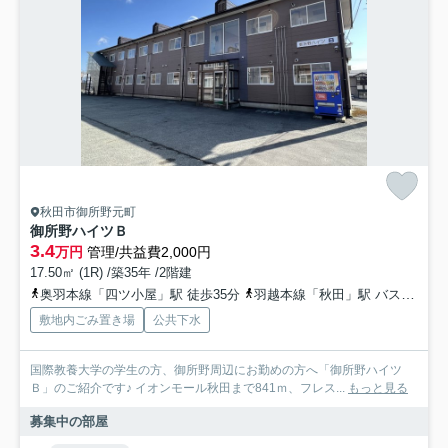
秋田市御所野元町
御所野ハイツＢ
3.4
万円
管理/共益費2,000円
17.50㎡ (1R) /築35年 /2階建
奥羽本線「四ツ小屋」駅 徒歩35分
羽越本線「秋田」駅 バス31分 広面御所野線「御所野小学校入口」 停歩10分
敷地内ごみ置き場
公共下水
国際教養大学の学生の方、御所野周辺にお勤めの方へ「御所野ハイツ
Ｂ」のご紹介です♪ イオンモール秋田まで841ｍ、フレス...
もっと見る
募集中の部屋