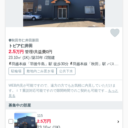
秋田市仁井田新田
トピア仁井田
2.5
万円
管理/共益費0円
23.10㎡ (1K) /築33年 /2階建
羽越本線「羽後牛島」駅 徒歩30分
羽越本線「秋田」駅 バス19分 秋田中央交通「上新田（秋田県）」 停歩3分
駐輪場
敷地内ごみ置き場
公共下水
WEB内見が可能ですので、遠方の方でもお気軽に内見していただけま
す。ＩＴ重説対応可能ですので隙間時間でのご契約も可能です...
もっと
見る
募集中の部屋
115
2.5万円
23.10㎡ (1K)