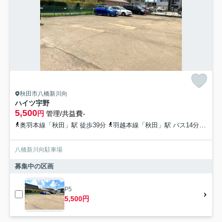
秋田市八橋新川向
ハイツ宇野
5,500
円
管理/共益費-
奥羽本線「秋田」駅 徒歩39分
羽越本線「秋田」駅 バス14分 秋田中央交通「幸町交差点」 停歩6分
八橋新川向駐車場
募集中の区画
P5
5,500円