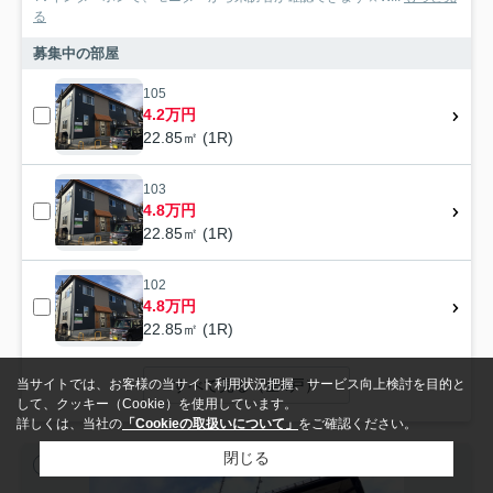
る
募集中の部屋
105
4.2万円
22.85㎡ (1R)
103
4.8万円
22.85㎡ (1R)
102
4.8万円
22.85㎡ (1R)
すべて見る（全4戸）
当サイトでは、お客様の当サイト利用状況把握、サービス向上検討を目的と
して、クッキー（Cookie）を使用しています。
詳しくは、当社の
「Cookieの取扱いについて」
をご確認ください。
閉じる
アパート