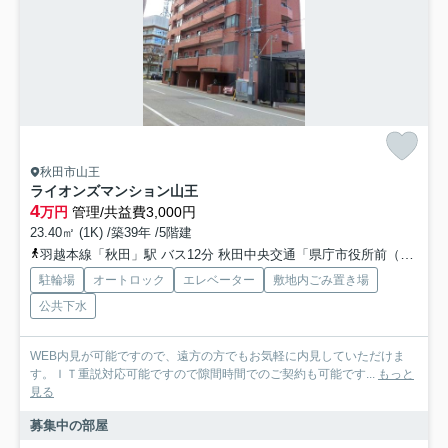
秋田市山王
ライオンズマンション山王
4
万円
管理/共益費3,000円
23.40㎡ (1K) /築39年 /5階建
羽越本線「秋田」駅 バス12分 秋田中央交通「県庁市役所前（秋田県）」 停歩3分
駐輪場
オートロック
エレベーター
敷地内ごみ置き場
公共下水
WEB内見が可能ですので、遠方の方でもお気軽に内見していただけま
す。ＩＴ重説対応可能ですので隙間時間でのご契約も可能です...
もっと
見る
募集中の部屋