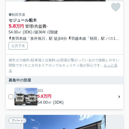
秋田市泉
セジュール船木
5.8
万円
管理/共益費-
54.00㎡ (3DK) /築36年 /2階建
奥羽本線「泉外旭川」駅 徒歩6分
羽越本線「秋田」駅 バス16分 秋田中央交通「泉北三丁目」 停歩4分
公共下水
都市ガス物件♪駐車場１台無料♪お部屋が繋がっているので移動しやすい
間取です♪モニタ付きドアホンでセキュリティ面が安心です...
もっと見
る
募集中の部屋
201
5.8万円
54.00㎡ (3DK)
アパート