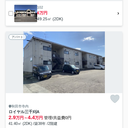
102
6万円
49.25㎡ (2DK)
アパート
秋田市寺内
ロイヤル三千刈A
2.9
4.4
万円～
万円
管理/共益費0円
41.40㎡ (2DK) /築38年 /2階建