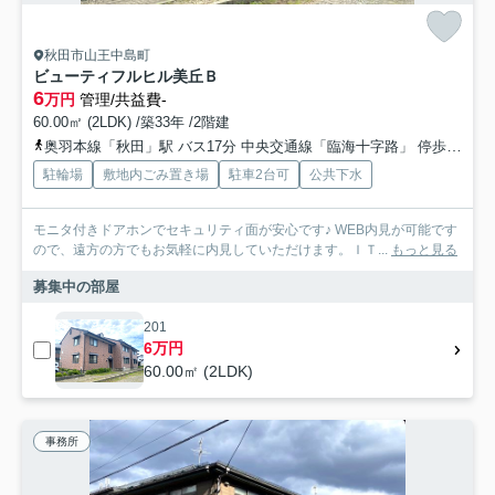
秋田市山王中島町
ビューティフルヒル美丘Ｂ
6
万円
管理/共益費-
60.00㎡ (2LDK) /築33年 /2階建
奥羽本線「秋田」駅 バス17分 中央交通線「臨海十字路」 停歩5分
駐輪場
敷地内ごみ置き場
駐車2台可
公共下水
モニタ付きドアホンでセキュリティ面が安心です♪ WEB内見が可能です
ので、遠方の方でもお気軽に内見していただけます。ＩＴ...
もっと見る
募集中の部屋
201
6万円
60.00㎡ (2LDK)
事務所