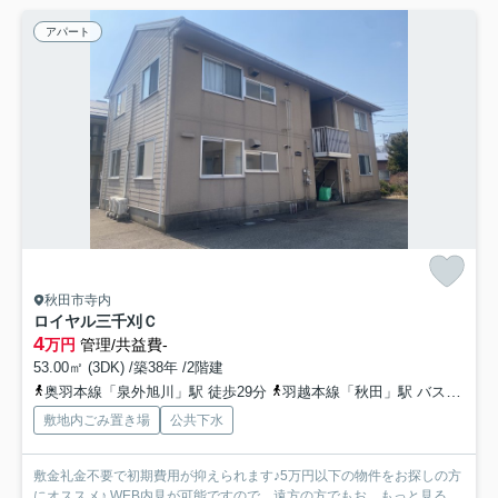
アパート
秋田市寺内
ロイヤル三千刈Ｃ
4
万円
管理/共益費-
53.00㎡ (3DK) /築38年 /2階建
奥羽本線「泉外旭川」駅 徒歩29分
羽越本線「秋田」駅 バス19分 秋田中央交通「高野一区」 停歩5分
敷地内ごみ置き場
公共下水
敷金礼金不要で初期費用が抑えられます♪5万円以下の物件をお探しの方
にオススメ♪ WEB内見が可能ですので、遠方の方でもお...
もっと見る